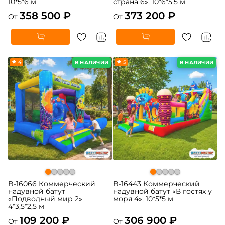
10*5*6 м
страна 6», 10*6*5,5 м
358 500 ₽
373 200 ₽
От
От
4
5
В НАЛИЧИИ
В НАЛИЧИИ
B-16066 Коммерческий
B-16443 Коммерческий
надувной батут
надувной батут «В гостях у
«Подводный мир 2»
моря 4», 10*5*5 м
4*3,5*2,5 м
109 200 ₽
306 900 ₽
От
От