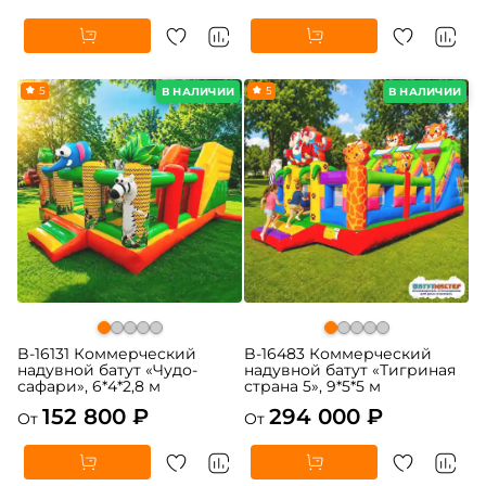
5
5
В НАЛИЧИИ
В НАЛИЧИИ
B-16131 Коммерческий
B-16483 Коммерческий
надувной батут «Чудо-
надувной батут «Тигриная
сафари», 6*4*2,8 м
страна 5», 9*5*5 м
152 800 ₽
294 000 ₽
От
От