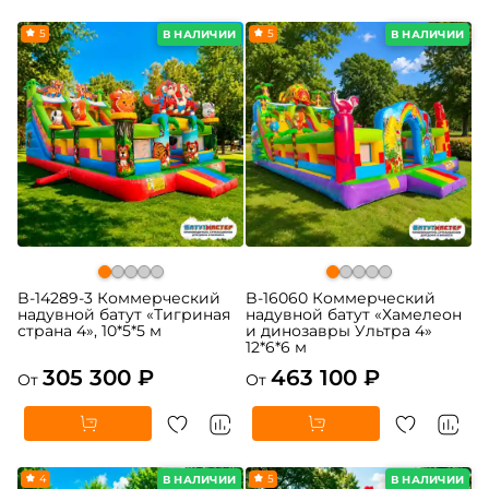
5
5
В НАЛИЧИИ
В НАЛИЧИИ
B-14289-3 Коммерческий
B-16060 Коммерческий
надувной батут «Тигриная
надувной батут «Хамелеон
страна 4», 10*5*5 м
и динозавры Ультра 4»
12*6*6 м
305 300 ₽
463 100 ₽
От
От
4
5
В НАЛИЧИИ
В НАЛИЧИИ