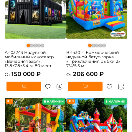
A-103243 Надувной
B-14301-1 Коммерческий
мобильный кинотеатр
надувной батут-горка
«Вечерняя заря»,
«Приключения рыбки 2»
13,8×7,8×5,4 м, 80 мест
7*4*5.5 м
150 000 ₽
206 600 ₽
От
От
5
5
В НАЛИЧИИ
В НАЛИЧИИ