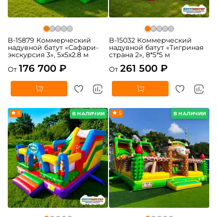
B-15879 Коммерческий
B-15032 Коммерческий
надувной батут «Сафари-
надувной батут «Тигриная
экскурсия 3», 5x5x2.8 м
страна 2», 8*5*5 м
176 700 ₽
261 500 ₽
От
От
5
5
В НАЛИЧИИ
В НАЛИЧИИ