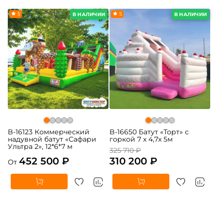
5
-5%
5
В НАЛИЧИИ
В НАЛИЧИИ
B-16123 Коммерческий
B-16650 Батут «Торт» с
надувной батут «Сафари
горкой 7 х 4,7х 5м
Ультра 2», 12*6*7 м
325 710 ₽
452 500 ₽
310 200 ₽
От