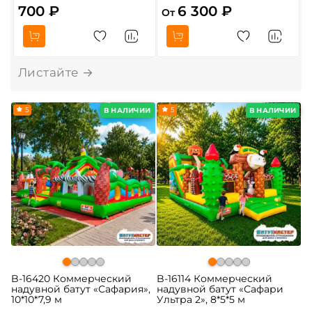
700 ₽
6 300 ₽
От
О
5
5
В НАЛИЧИИ
В НАЛИЧИИ
B-16420 Коммерческий
B-16114 Коммерческий
надувной батут «Сафария»,
надувной батут «Сафари
10*10*7,9 м
Ультра 2», 8*5*5 м