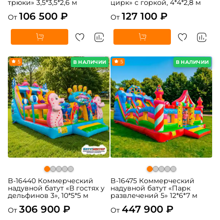
трюки» 3,5*3,5*2,6 м
цирк» с горкой, 4*4*2,8 м
106 500 ₽
127 100 ₽
От
От
5
5
В НАЛИЧИИ
В НАЛИЧИИ
B-16440 Коммерческий
B-16475 Коммерческий
надувной батут «В гостях у
надувной батут «Парк
дельфинов 3», 10*5*5 м
развлечений 5» 12*6*7 м
306 900 ₽
447 900 ₽
От
От