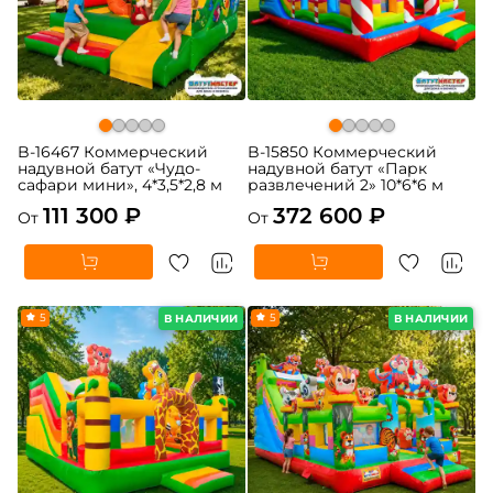
B-16467 Коммерческий
B-15850 Коммерческий
надувной батут «Чудо-
надувной батут «Парк
сафари мини», 4*3,5*2,8 м
развлечений 2» 10*6*6 м
111 300 ₽
372 600 ₽
От
От
5
5
В НАЛИЧИИ
В НАЛИЧИИ