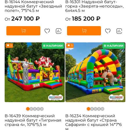
B-16144 Коммерческий
B-16301 Надувной батут-
надувной батут «Звездный
горка «Зверята-непоседы»,
полет», 7*5*4.5 м
6x4x4.5 м
247 100 ₽
185 200 ₽
От
От
5
5
В НАЛИЧИИ
В НАЛИЧИИ
B-16439 Коммерческий
B-16234 Коммерческий
надувной батут «Тигриная
надувной батут «Страна
страна 4», 10*6*5,5 м
Сафария» с крышей 14*7*6
м