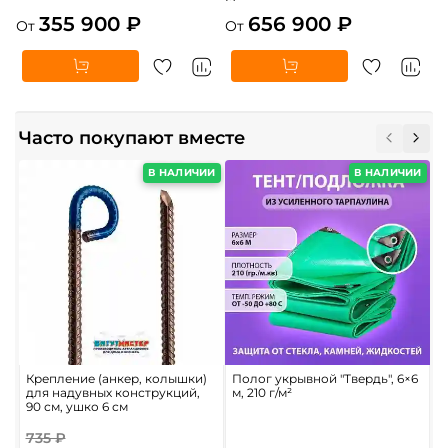
355 900 ₽
656 900 ₽
От
От
Часто покупают вместе
В НАЛИЧИИ
В НАЛИЧИИ
Крепление (анкер, колышки)
Полог укрывной "Твердь", 6×6
Н
для надувных конструкций,
м, 210 г/м²
н
90 см, ушко 6 см
б
6
735 ₽