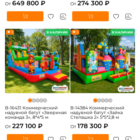
649 800 ₽
274 300 ₽
От
От
5
5
В НАЛИЧИИ
В НАЛИЧИИ
B-16431 Коммерческий
B-14384 Коммерческий
надувной батут «Звериная
надувной батут «Зайка
команда 3», 8*4*5 м
Степашка 2» 5*5*2,8 м
227 100 ₽
178 300 ₽
От
От