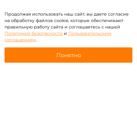
Продолжая использовать наш сайт, вы даете согласие
на обработку файлов cookie, которые обеспечивают
правильную работу сайта и соглашаетесь с нашей
Политикой безопасности
и
Пользовательским
соглашением
.
Батуты для бизнеса с
Надувные тоннели для
роботами
бизнеса
Понятно
Главная
Поиск
Корзина
Избранное
Профиль
Надувные скалодромы для
Батутные арены
бизнеса