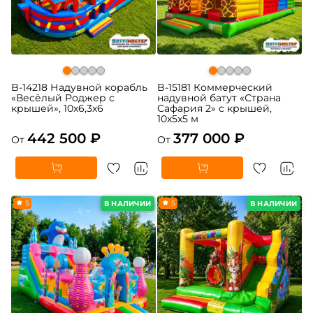
B-14218 Надувной корабль
B-15181 Коммерческий
«Весёлый Роджер с
надувной батут «Страна
крышей», 10х6,3х6
Сафария 2» с крышей,
10x5x5 м
442 500 ₽
377 000 ₽
От
От
5
5
В НАЛИЧИИ
В НАЛИЧИИ