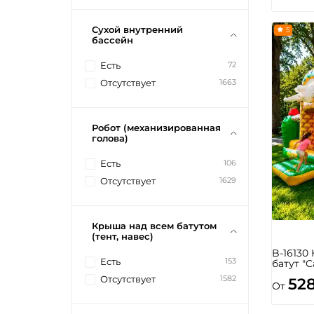
Сухой внутренний
5
бассейн
72
Есть
1663
Отсутствует
Робот (механизированная
голова)
106
Есть
1629
Отсутствует
Крыша над всем батутом
(тент, навес)
B-16130
153
Есть
батут "С
1582
Отсутствует
52
От