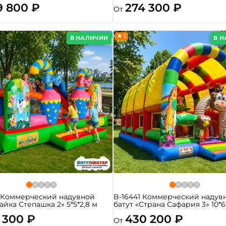
9 800 ₽
274 300 ₽
От
5
В НАЛИЧИИ
В 
4 Коммерческий надувной
B-16441 Коммерческий надув
Зайка Степашка 2» 5*5*2,8 м
батут «Страна Сафария 3» 10*6
 300 ₽
430 200 ₽
От