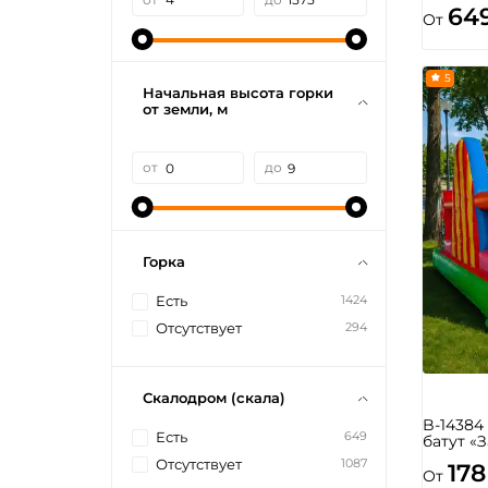
64
От
5
Начальная высота горки
от земли, м
от
до
Горка
1424
Есть
294
Отсутствует
Скалодром (скала)
B-1438
649
Есть
батут «
1087
Отсутствует
178
От