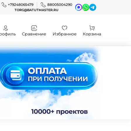
+79248065479
88005004290
TORG@BATUTMASTER.RU
рофиль
Сравнение
Избранное
Корзина