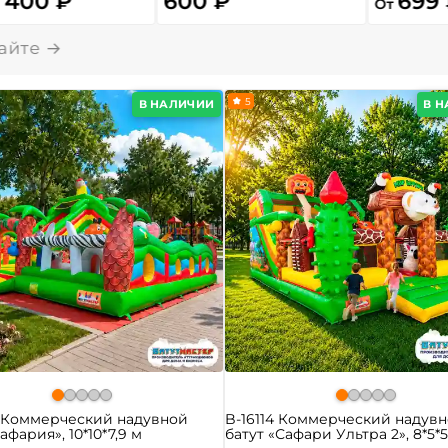
 400 ₽
600 ₽
699
От
5
В НАЛИЧИИ
В 
0 Коммерческий надувной
B-16114 Коммерческий надув
афария», 10*10*7,9 м
батут «Сафари Ультра 2», 8*5*