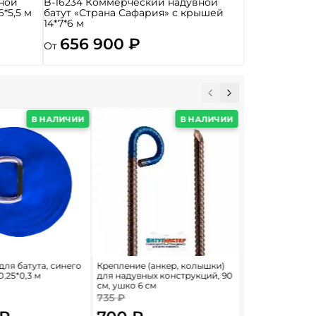
ной
B-16234 Коммерческий надувной
6*5,5 м
батут «Страна Сафария» с крышей
14*7*6 м
656 900 ₽
От
В НАЛИЧИИ
В НАЛИЧИИ
для батута, синего
Крепление (анкер, колышки)
Полог укрывной
0,25*0,3 м
для надувных конструкций, 90
м, 210 г/м²
см, ушко 6 см
735 ₽