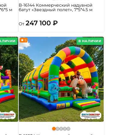
ной
B-16144 Коммерческий надувной
*6*5 м
батут «Звездный полет», 7*5*4.5 м
247 100 ₽
От
5
НАЛИЧИИ
В НАЛИЧИИ