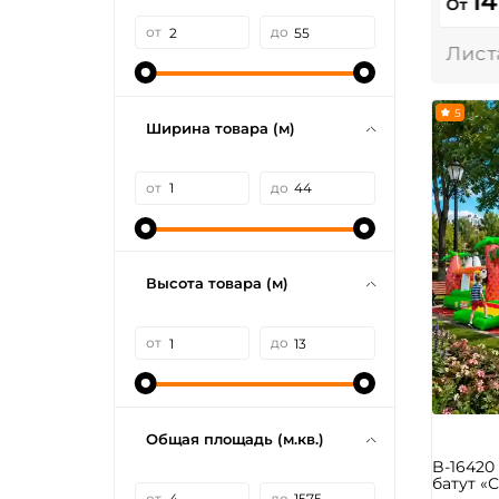
14
От
от
до
5
Ширина товара (м)
от
до
Высота товара (м)
от
до
Общая площадь (м.кв.)
B-1642
батут «С
от
до