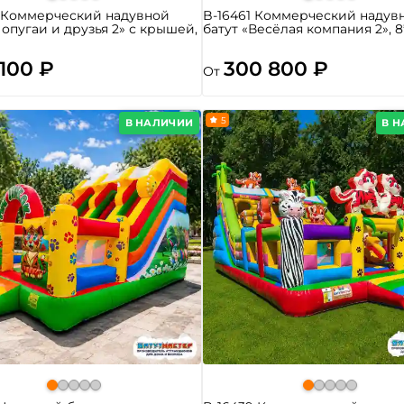
8 Коммерческий надувной
B-16461 Коммерческий надув
Попугаи и друзья 2» с крышей,
батут «Весёлая компания 2», 8
 100 ₽
300 800 ₽
От
5
В НАЛИЧИИ
В 