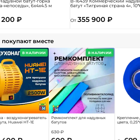
 Надувной батут-горка
B-16439 Коммерческий надув
а-непоседы», 6x4x4.5 м
батут «Тигриная страна 4», 10*
 200 ₽
355 900 ₽
От
 покупают вместе
В НАЛИЧИИ
В НАЛИЧИИ
а - воздухонагреватель
Ремкомплект для надувных
Крепление 
ута, Huawei HT-1E
батутов
цвета, 0,25*
630 ₽