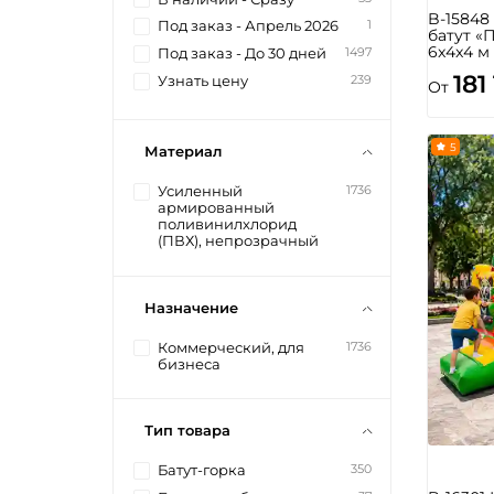
B-1584
1
Под заказ - Апрель 2026
батут «
6x4x4 м
1497
Под заказ - До 30 дней
181
239
Узнать цену
От
5
Материал
1736
Усиленный
армированный
поливинилхлорид
(ПВХ), непрозрачный
Назначение
1736
Коммерческий, для
бизнеса
Тип товара
350
Батут-горка