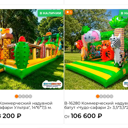
5
В НАЛИЧИИ
В 
 Коммерческий надувной
B-16280 Коммерческий надув
афари Ультра", 14*6*7,5 м.
батут «Чудо-сафари 2» 3,5*3,5*
8 200 ₽
106 600 ₽
От