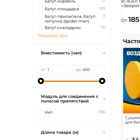
B-16301
37
Батут-корабль
«Зверят
1215
Батут-площадка
11
Батут-прилипала, батут-
185
От
липучка (spider man)
116
Батут-скалодром
Показать все
Часто
Вместимость (чел)
от
до
Модуль для соединения с
полосой препятствий
1736
Нет
Сушилк
для бат
Длина товара (м)