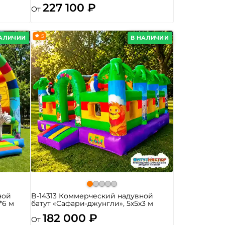
227 100 ₽
От
5
НАЛИЧИИ
В НАЛИЧИИ
ной
B-14313 Коммерческий надувной
*6 м
батут «Сафари-джунгли», 5x5x3 м
182 000 ₽
От