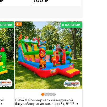
 ₽
700 ₽
6 300 
От
5
НАЛИЧИИ
В НАЛИЧИИ
ной
B-16431 Коммерческий надувной
5 м
батут «Звериная команда 3», 8*4*5 м