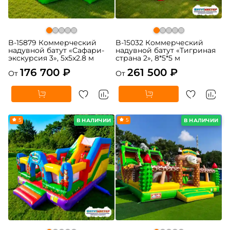
B-15879 Коммерческий
B-15032 Коммерческий
надувной батут «Сафари-
надувной батут «Тигриная
экскурсия 3», 5x5x2.8 м
страна 2», 8*5*5 м
176 700 ₽
261 500 ₽
От
От
5
5
В НАЛИЧИИ
В НАЛИЧИИ