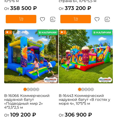
10*5*6 м
страна 6», 10*6*5,5 м
358 500 ₽
373 200 ₽
От
От
4
5
В НАЛИЧИИ
В НАЛИЧИИ
B-16066 Коммерческий
B-16443 Коммерческий
надувной батут
надувной батут «В гостях у
«Подводный мир 2»
моря 4», 10*5*5 м
4*3,5*2,5 м
109 200 ₽
306 900 ₽
От
От