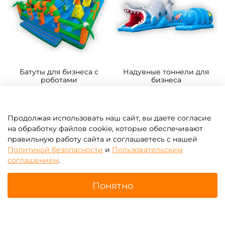
Батуты для бизнеса с
Надувные тоннели для
роботами
бизнеса
Продолжая использовать наш сайт, вы даете согласие
на обработку файлов cookie, которые обеспечивают
правильную работу сайта и соглашаетесь с нашей
Политикой безопасности
и
Пользовательским
соглашением
.
Понятно
Надувные скалодромы для
Батутные арены
бизнеса
Главная
Поиск
Корзина
Избранное
Профиль