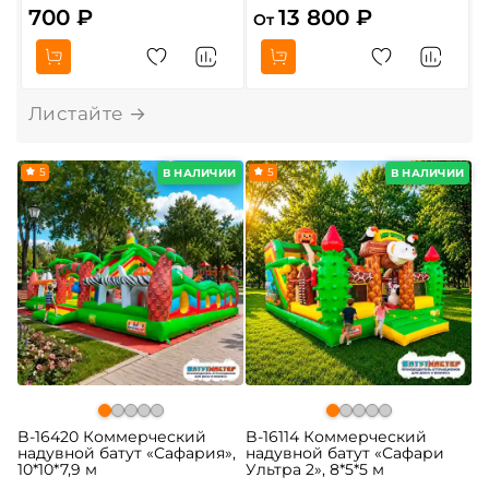
700 ₽
13 800 ₽
От
О
5
5
В НАЛИЧИИ
В НАЛИЧИИ
B-16420 Коммерческий
B-16114 Коммерческий
надувной батут «Сафария»,
надувной батут «Сафари
10*10*7,9 м
Ультра 2», 8*5*5 м