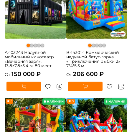
A-103243 Надувной
B-14301-1 Коммерческий
мобильный кинотеатр
надувной батут-горка
«Вечерняя заря»,
«Приключения рыбки 2»
13,8×7,8×5,4 м, 80 мест
7*4*5.5 м
150 000 ₽
206 600 ₽
От
От
5
5
В НАЛИЧИИ
В НАЛИЧИИ