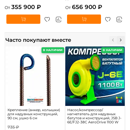
355 900 ₽
656 900 ₽
От
От
Часто покупают вместе
В НАЛИЧИИ
В НАЛИЧИИ
Крепление (анкер, колышки)
Насос/компрессор/
П
для надувных конструкций,
нагнетатель для надувных
б
90 см, ушко 6 см
батутов и конструкций, JSB J-
6E/FJ2-38C AeroDrive 1100 W
735 ₽