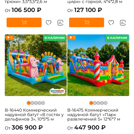
трюки» 3,5*3,5*2,6 м
цирк» с горкой, 4*4*2,8 м
106 500 ₽
127 100 ₽
От
От
5
5
В НАЛИЧИИ
В НАЛИЧИИ
B-16440 Коммерческий
B-16475 Коммерческий
надувной батут «В гостях у
надувной батут «Парк
дельфинов 3», 10*5*5 м
развлечений 5» 12*6*7 м
306 900 ₽
447 900 ₽
От
От