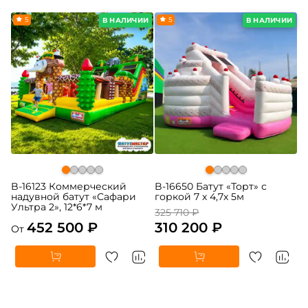
5
-5%
5
В НАЛИЧИИ
В НАЛИЧИИ
B-16123 Коммерческий
B-16650 Батут «Торт» с
надувной батут «Сафари
горкой 7 х 4,7х 5м
Ультра 2», 12*6*7 м
325 710 ₽
452 500 ₽
310 200 ₽
От