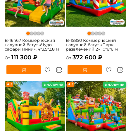
B-16467 Коммерческий
B-15850 Коммерческий
надувной батут «Чудо-
надувной батут «Парк
сафари мини», 4*3,5*2,8 м
развлечений 2» 10*6*6 м
111 300 ₽
372 600 ₽
От
От
5
5
В НАЛИЧИИ
В НАЛИЧИИ