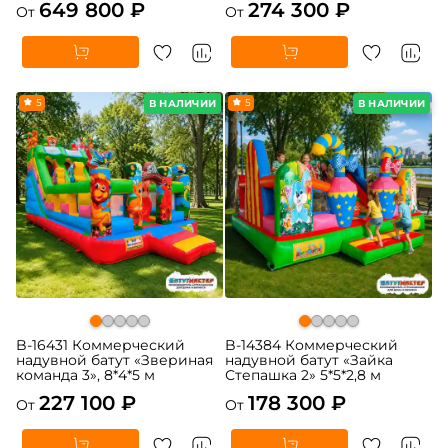
649 800 ₽
274 300 ₽
От
От
5
5
В НАЛИЧИИ
В НАЛИЧИИ
B-16431 Коммерческий
B-14384 Коммерческий
надувной батут «Звериная
надувной батут «Зайка
команда 3», 8*4*5 м
Степашка 2» 5*5*2,8 м
227 100 ₽
178 300 ₽
От
От