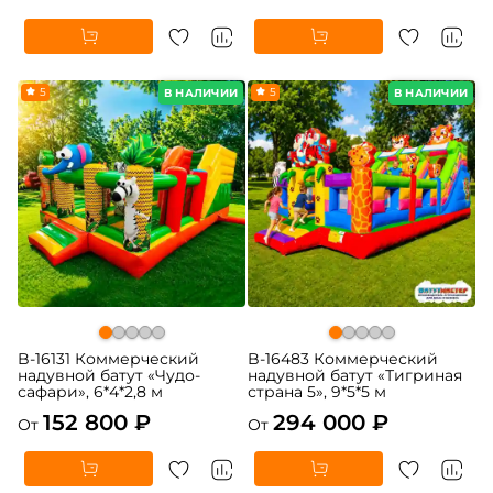
5
5
В НАЛИЧИИ
В НАЛИЧИИ
B-16131 Коммерческий
B-16483 Коммерческий
надувной батут «Чудо-
надувной батут «Тигриная
сафари», 6*4*2,8 м
страна 5», 9*5*5 м
152 800 ₽
294 000 ₽
От
От