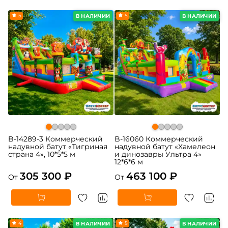
5
5
В НАЛИЧИИ
В НАЛИЧИИ
B-14289-3 Коммерческий
B-16060 Коммерческий
надувной батут «Тигриная
надувной батут «Хамелеон
страна 4», 10*5*5 м
и динозавры Ультра 4»
12*6*6 м
305 300 ₽
463 100 ₽
От
От
4
5
В НАЛИЧИИ
В НАЛИЧИИ