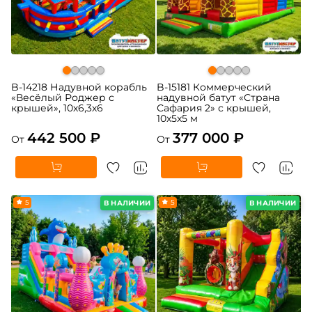
B-14218 Надувной корабль
B-15181 Коммерческий
«Весёлый Роджер с
надувной батут «Страна
крышей», 10х6,3х6
Сафария 2» с крышей,
10x5x5 м
442 500 ₽
377 000 ₽
От
От
5
5
В НАЛИЧИИ
В НАЛИЧИИ