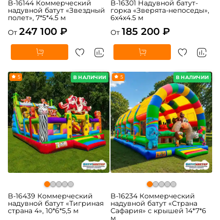
B-16144 Коммерческий
B-16301 Надувной батут-
надувной батут «Звездный
горка «Зверята-непоседы»,
полет», 7*5*4.5 м
6x4x4.5 м
247 100 ₽
185 200 ₽
От
От
5
5
В НАЛИЧИИ
В НАЛИЧИИ
B-16439 Коммерческий
B-16234 Коммерческий
надувной батут «Тигриная
надувной батут «Страна
страна 4», 10*6*5,5 м
Сафария» с крышей 14*7*6
м