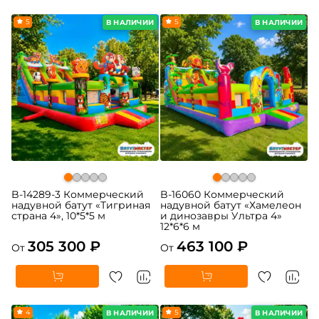
5
5
В НАЛИЧИИ
В НАЛИЧИИ
B-14289-3 Коммерческий
B-16060 Коммерческий
надувной батут «Тигриная
надувной батут «Хамелеон
страна 4», 10*5*5 м
и динозавры Ультра 4»
12*6*6 м
305 300 ₽
463 100 ₽
От
От
4
5
В НАЛИЧИИ
В НАЛИЧИИ