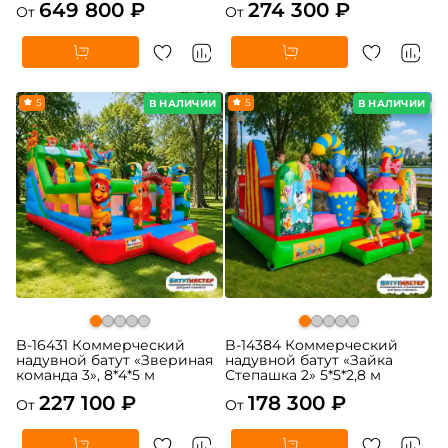
649 800 ₽
274 300 ₽
От
От
5
5
В НАЛИЧИИ
В НАЛИЧИИ
B-16431 Коммерческий
B-14384 Коммерческий
надувной батут «Звериная
надувной батут «Зайка
команда 3», 8*4*5 м
Степашка 2» 5*5*2,8 м
227 100 ₽
178 300 ₽
От
От