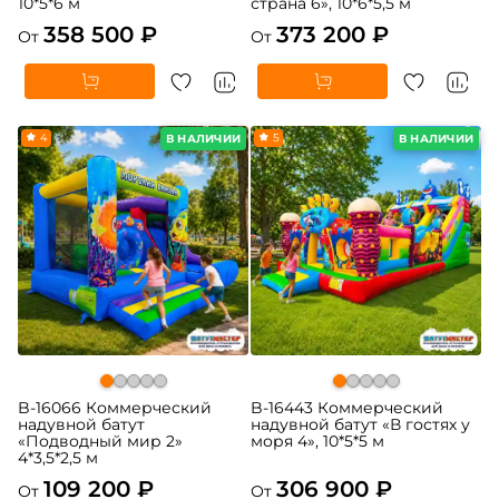
10*5*6 м
страна 6», 10*6*5,5 м
358 500 ₽
373 200 ₽
От
От
4
5
В НАЛИЧИИ
В НАЛИЧИИ
B-16066 Коммерческий
B-16443 Коммерческий
надувной батут
надувной батут «В гостях у
«Подводный мир 2»
моря 4», 10*5*5 м
4*3,5*2,5 м
109 200 ₽
306 900 ₽
От
От