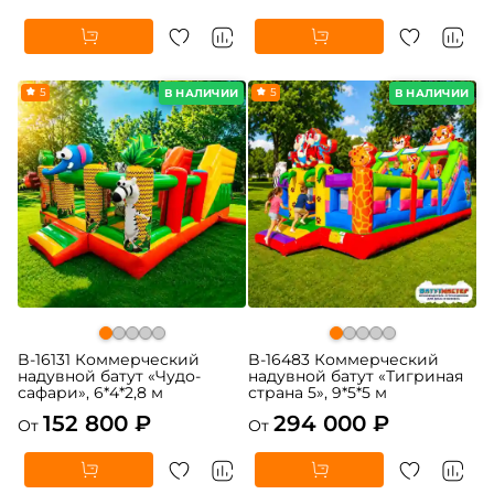
5
5
В НАЛИЧИИ
В НАЛИЧИИ
B-16131 Коммерческий
B-16483 Коммерческий
надувной батут «Чудо-
надувной батут «Тигриная
сафари», 6*4*2,8 м
страна 5», 9*5*5 м
152 800 ₽
294 000 ₽
От
От