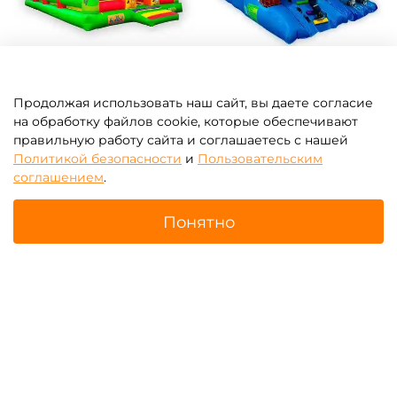
Батуты для бизнеса с
Зимние надувные батуты
крышей (навесом)
Продолжая использовать наш сайт, вы даете согласие
на обработку файлов cookie, которые обеспечивают
правильную работу сайта и соглашаетесь с нашей
Политикой безопасности
и
Пользовательским
соглашением
.
Понятно
Главная
Поиск
Корзина
Избранное
Профиль
Надувные парки
Батут-прилипала для
бизнеса