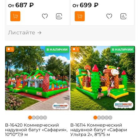
687 ₽
699 ₽
От
От
О
5
5
В НАЛИЧИИ
В НАЛИЧИИ
B-16420 Коммерческий
B-16114 Коммерческий
надувной батут «Сафария»,
надувной батут «Сафари
10*10*7,9 м
Ультра 2», 8*5*5 м