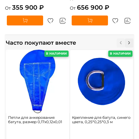
355 900 ₽
656 900 ₽
От
От
Часто покупают вместе
В НАЛИЧИИ
В НАЛИЧИИ
Петли для анкерования
Крепление для батута, синего
С
батута, размер 0,17x0,12x0,01
цвета, 0,25*0,25*0,3 м
в
б