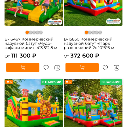
B-16467 Коммерческий
B-15850 Коммерческий
надувной батут «Чудо-
надувной батут «Парк
сафари мини», 4*3,5*2,8 м
развлечений 2» 10*6*6 м
111 300 ₽
372 600 ₽
От
От
5
5
В НАЛИЧИИ
В НАЛИЧИИ