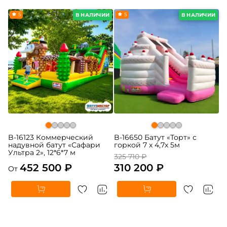
5
-5%
5
В НАЛИЧИИ
В НАЛИЧИИ
B-16123 Коммерческий
B-16650 Батут «Торт» с
надувной батут «Сафари
горкой 7 х 4,7х 5м
Ультра 2», 12*6*7 м
325 710 ₽
452 500 ₽
310 200 ₽
От