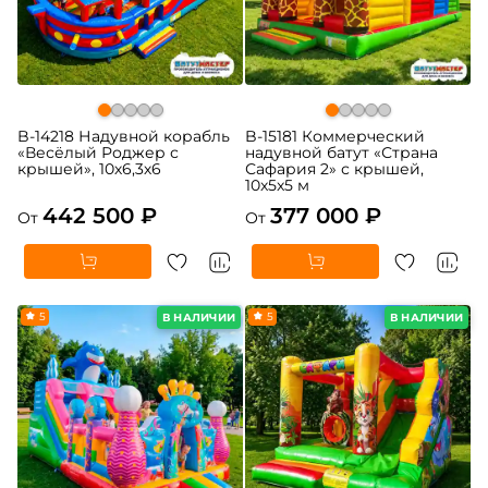
B-14218 Надувной корабль
B-15181 Коммерческий
«Весёлый Роджер с
надувной батут «Страна
крышей», 10х6,3х6
Сафария 2» с крышей,
10x5x5 м
442 500 ₽
377 000 ₽
От
От
5
5
В НАЛИЧИИ
В НАЛИЧИИ