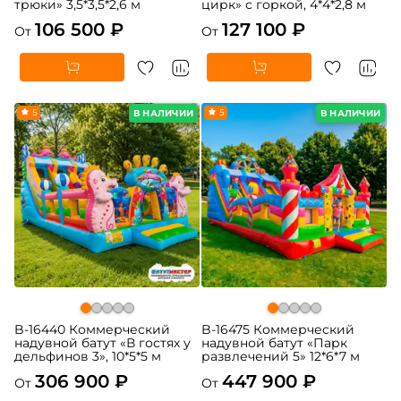
трюки» 3,5*3,5*2,6 м
цирк» с горкой, 4*4*2,8 м
106 500 ₽
127 100 ₽
От
От
5
5
В НАЛИЧИИ
В НАЛИЧИИ
B-16440 Коммерческий
B-16475 Коммерческий
надувной батут «В гостях у
надувной батут «Парк
дельфинов 3», 10*5*5 м
развлечений 5» 12*6*7 м
306 900 ₽
447 900 ₽
От
От