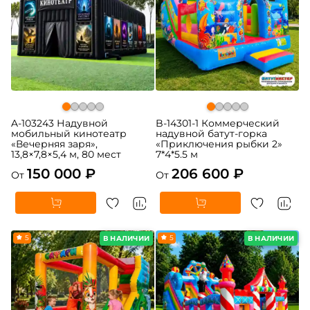
A-103243 Надувной
B-14301-1 Коммерческий
мобильный кинотеатр
надувной батут-горка
«Вечерняя заря»,
«Приключения рыбки 2»
13,8×7,8×5,4 м, 80 мест
7*4*5.5 м
150 000 ₽
206 600 ₽
От
От
5
5
В НАЛИЧИИ
В НАЛИЧИИ