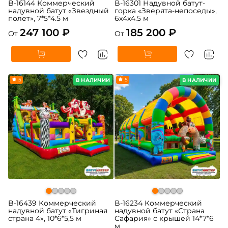
B-16144 Коммерческий
B-16301 Надувной батут-
надувной батут «Звездный
горка «Зверята-непоседы»,
полет», 7*5*4.5 м
6x4x4.5 м
247 100 ₽
185 200 ₽
От
От
5
5
В НАЛИЧИИ
В НАЛИЧИИ
B-16439 Коммерческий
B-16234 Коммерческий
надувной батут «Тигриная
надувной батут «Страна
страна 4», 10*6*5,5 м
Сафария» с крышей 14*7*6
м