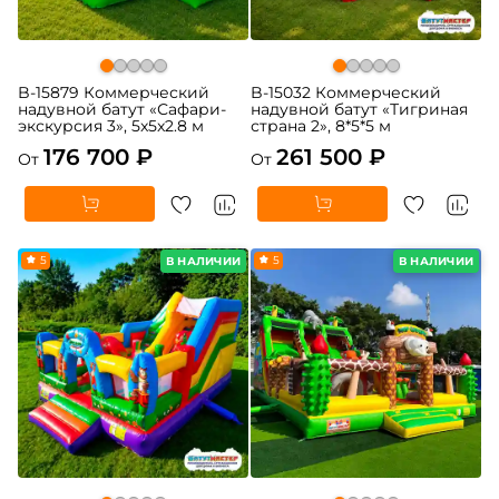
B-15879 Коммерческий
B-15032 Коммерческий
надувной батут «Сафари-
надувной батут «Тигриная
экскурсия 3», 5x5x2.8 м
страна 2», 8*5*5 м
176 700 ₽
261 500 ₽
От
От
5
5
В НАЛИЧИИ
В НАЛИЧИИ