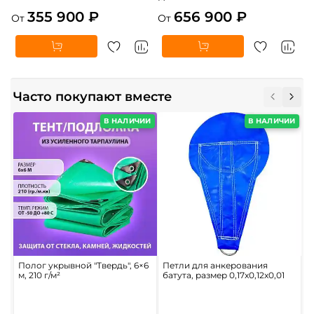
355 900 ₽
656 900 ₽
От
От
Часто покупают вместе
В НАЛИЧИИ
В НАЛИЧИИ
Полог укрывной "Твердь", 6×6
Петли для анкерования
К
м, 210 г/м²
батута, размер 0,17x0,12x0,01
ц