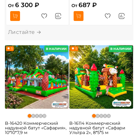
6 300 ₽
687 ₽
От
От
О
5
5
В НАЛИЧИИ
В НАЛИЧИИ
B-16420 Коммерческий
B-16114 Коммерческий
надувной батут «Сафария»,
надувной батут «Сафари
10*10*7,9 м
Ультра 2», 8*5*5 м