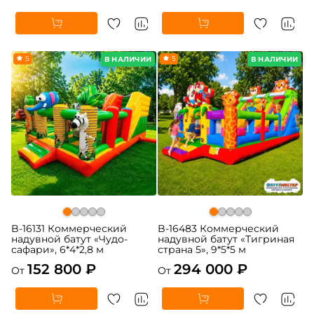
5
5
В НАЛИЧИИ
В НАЛИЧИИ
B-16131 Коммерческий
B-16483 Коммерческий
надувной батут «Чудо-
надувной батут «Тигриная
сафари», 6*4*2,8 м
страна 5», 9*5*5 м
152 800 ₽
294 000 ₽
От
От