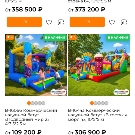
10*5*6 м
страна 6», 10*6*5,5 м
358 500 ₽
373 200 ₽
От
От
4
5
В НАЛИЧИИ
В НАЛИЧИИ
B-16066 Коммерческий
B-16443 Коммерческий
надувной батут
надувной батут «В гостях у
«Подводный мир 2»
моря 4», 10*5*5 м
4*3,5*2,5 м
109 200 ₽
306 900 ₽
От
От