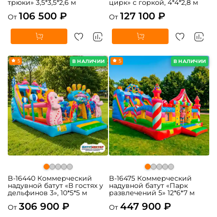
трюки» 3,5*3,5*2,6 м
цирк» с горкой, 4*4*2,8 м
106 500 ₽
127 100 ₽
От
От
5
5
В НАЛИЧИИ
В НАЛИЧИИ
B-16440 Коммерческий
B-16475 Коммерческий
надувной батут «В гостях у
надувной батут «Парк
дельфинов 3», 10*5*5 м
развлечений 5» 12*6*7 м
306 900 ₽
447 900 ₽
От
От