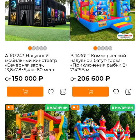
A-103243 Надувной
B-14301-1 Коммерческий
мобильный кинотеатр
надувной батут-горка
«Вечерняя заря»,
«Приключения рыбки 2»
13,8×7,8×5,4 м, 80 мест
7*4*5.5 м
150 000 ₽
206 600 ₽
От
От
5
5
В НАЛИЧИИ
В НАЛИЧИИ