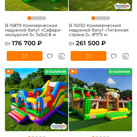
B-15879 Коммерческий
B-15032 Коммерческий
надувной батут «Сафари-
надувной батут «Тигриная
экскурсия 3», 5x5x2.8 м
страна 2», 8*5*5 м
176 700 ₽
261 500 ₽
От
От
5
5
В НАЛИЧИИ
В НАЛИЧИИ