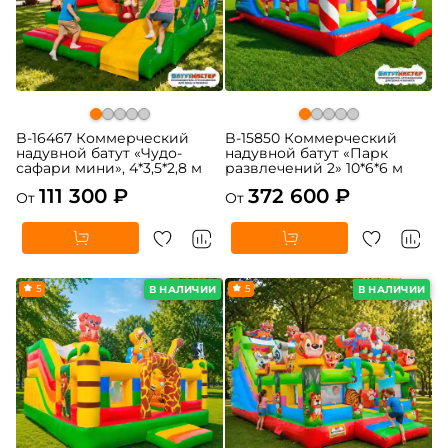
B-16467 Коммерческий
B-15850 Коммерческий
надувной батут «Чудо-
надувной батут «Парк
сафари мини», 4*3,5*2,8 м
развлечений 2» 10*6*6 м
111 300 ₽
372 600 ₽
От
От
5
5
В НАЛИЧИИ
В НАЛИЧИИ