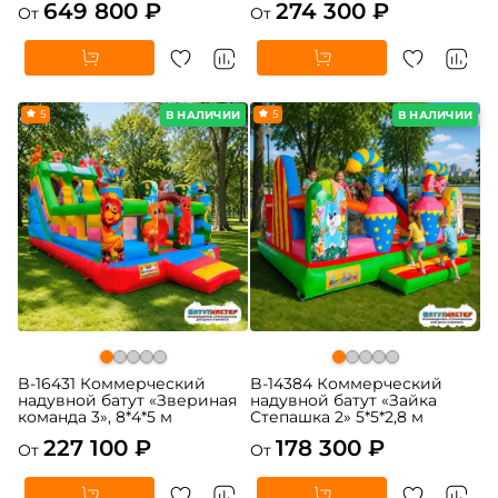
649 800 ₽
274 300 ₽
От
От
5
5
В НАЛИЧИИ
В НАЛИЧИИ
B-16431 Коммерческий
B-14384 Коммерческий
надувной батут «Звериная
надувной батут «Зайка
команда 3», 8*4*5 м
Степашка 2» 5*5*2,8 м
227 100 ₽
178 300 ₽
От
От