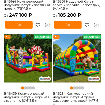
B-16144 Коммерческий
B-16301 Надувной батут-
надувной батут «Звездный
горка «Зверята-непоседы»,
полет», 7*5*4.5 м
6x4x4.5 м
247 100 ₽
185 200 ₽
От
От
5
5
В НАЛИЧИИ
В НАЛИЧИИ
B-16439 Коммерческий
B-16234 Коммерческий
надувной батут «Тигриная
надувной батут «Страна
страна 4», 10*6*5,5 м
Сафария» с крышей 14*7*6
м