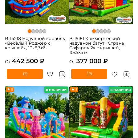
B-14218 Надувной корабль
B-15181 Коммерческий
«Весёлый Роджер с
надувной батут «Страна
крышей», 10х6,3х6
Сафария 2» с крышей,
10x5x5 м
442 500 ₽
377 000 ₽
От
От
5
5
В НАЛИЧИИ
В НАЛИЧИИ