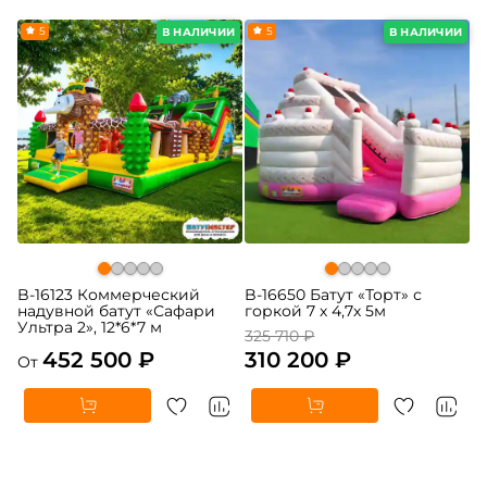
5
-5%
5
В НАЛИЧИИ
В НАЛИЧИИ
B-16123 Коммерческий
B-16650 Батут «Торт» с
надувной батут «Сафари
горкой 7 х 4,7х 5м
Ультра 2», 12*6*7 м
325 710 ₽
452 500 ₽
310 200 ₽
От