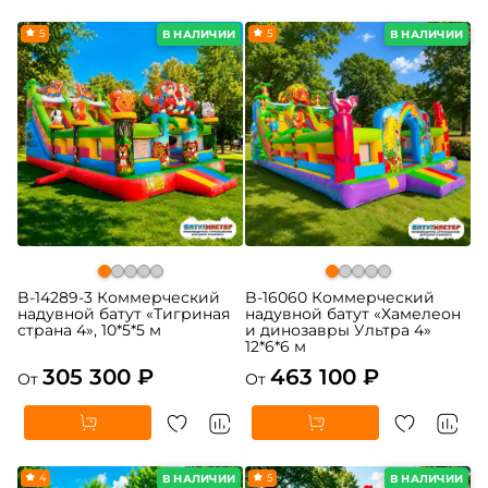
5
5
В НАЛИЧИИ
В НАЛИЧИИ
B-14289-3 Коммерческий
B-16060 Коммерческий
надувной батут «Тигриная
надувной батут «Хамелеон
страна 4», 10*5*5 м
и динозавры Ультра 4»
12*6*6 м
305 300 ₽
463 100 ₽
От
От
4
5
В НАЛИЧИИ
В НАЛИЧИИ