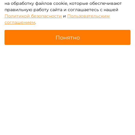
на обработку файлов cookie, которые обеспечивают
правильную работу сайта и соглашаетесь с нашей
Политикой безопасности
и
Пользовательским
Батуты для бизнеса с
Зимние надувные батуты
соглашением
.
крышей (навесом)
Понятно
Главная
Поиск
Корзина
Избранное
Профиль
Надувные парки
Батут-прилипала для
бизнеса