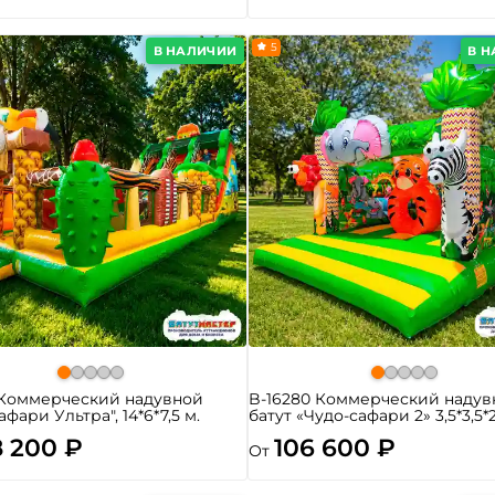
5
В НАЛИЧИИ
В 
 Коммерческий надувной
B-16280 Коммерческий надув
афари Ультра", 14*6*7,5 м.
батут «Чудо-сафари 2» 3,5*3,5*
8 200 ₽
106 600 ₽
От