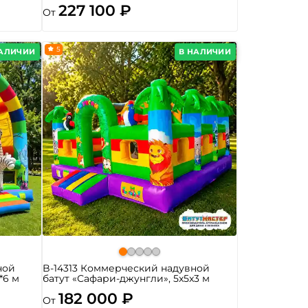
227 100 ₽
От
5
НАЛИЧИИ
В НАЛИЧИИ
ной
B-14313 Коммерческий надувной
*6 м
батут «Сафари-джунгли», 5x5x3 м
182 000 ₽
От