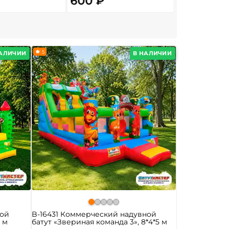
600 ₽
2 500 ₽
5
НАЛИЧИИ
В НАЛИЧИИ
ной
B-16431 Коммерческий надувной
5 м
батут «Звериная команда 3», 8*4*5 м