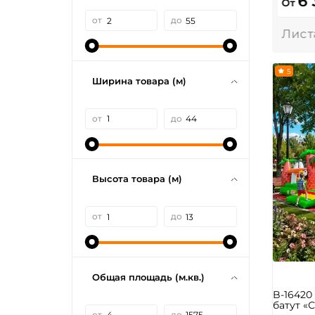
6
От
от
до
5
Ширина товара (м)
от
до
Высота товара (м)
от
до
Общая площадь (м.кв.)
B-1642
батут «С
от
до