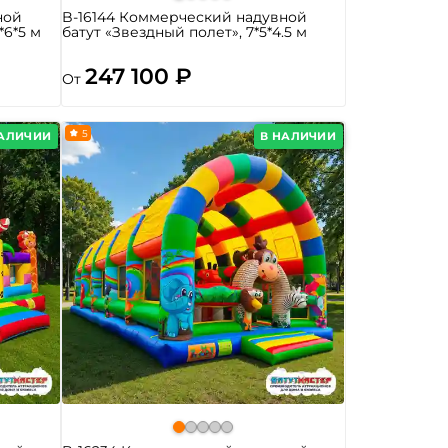
ной
B-16144 Коммерческий надувной
*6*5 м
батут «Звездный полет», 7*5*4.5 м
247 100 ₽
От
5
НАЛИЧИИ
В НАЛИЧИИ