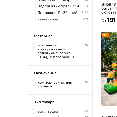
B-1584
1
Под заказ - Апрель 2026
батут «
6x4x4 м
1497
Под заказ - До 30 дней
181
239
Узнать цену
От
5
Материал
1736
Усиленный
армированный
поливинилхлорид
(ПВХ), непрозрачный
Назначение
1736
Коммерческий, для
бизнеса
Тип товара
350
Батут-горка