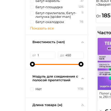
B-16301
37
Батут-корабль
«Зверят
1215
Батут-площадка
11
Батут-прилипала, батут-
185
От
липучка (spider man)
116
Батут-скалодром
Показать все
Часто
Вместимость (чел)
от
до
Модуль для соединения с
полосой препятствий
1736
Нет
Полог у
м, 210 г
Длина товара (м)