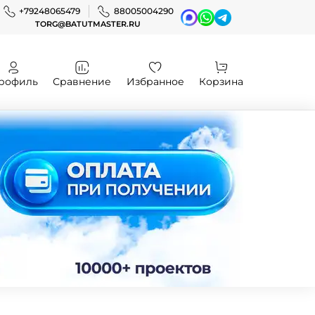
+79248065479
88005004290
TORG@BATUTMASTER.RU
рофиль
Сравнение
Избранное
Корзина