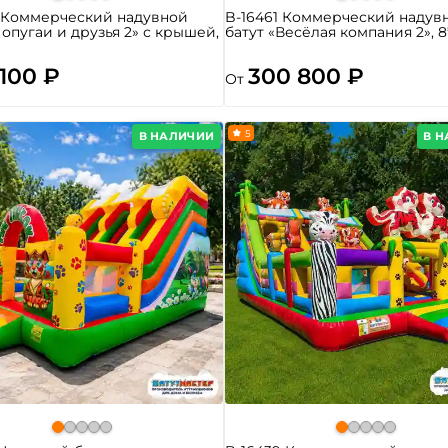
8 Коммерческий надувной
B-16461 Коммерческий надув
Попугаи и друзья 2» с крышей,
батут «Весёлая компания 2», 8
 100 ₽
300 800 ₽
От
5
В НАЛИЧИИ
В 