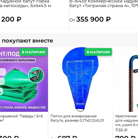
 Надувной батут-горка
B-16439 Коммерческий надув
а-непоседы», 6x4x4.5 м
батут «Тигриная страна 4», 10*
 200 ₽
355 900 ₽
От
 покупают вместе
В НАЛИЧИИ
В НАЛИЧИИ
крывной "Твердь", 6×6
Петли для анкерования
Крепление 
/м²
батута, размер 0,17x0,12x0,01
для надувн
см, ушко 6 
735 ₽