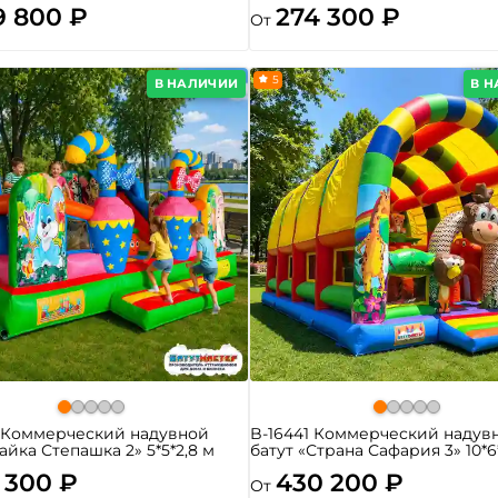
9 800 ₽
274 300 ₽
От
5
В НАЛИЧИИ
В 
4 Коммерческий надувной
B-16441 Коммерческий надув
Зайка Степашка 2» 5*5*2,8 м
батут «Страна Сафария 3» 10*6
 300 ₽
430 200 ₽
От