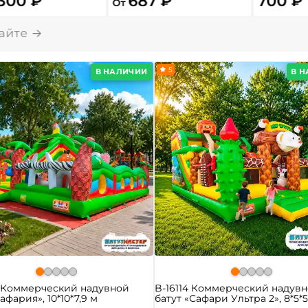
 300 ₽
687 ₽
700 ₽
От
5
В НАЛИЧИИ
В 
0 Коммерческий надувной
B-16114 Коммерческий надув
афария», 10*10*7,9 м
батут «Сафари Ультра 2», 8*5*