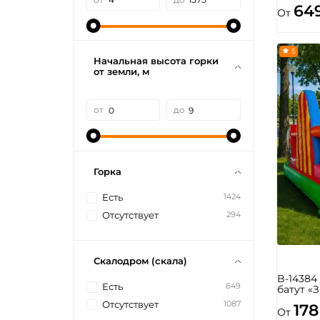
64
От
5
Начальная высота горки
от земли, м
от
до
Горка
1424
Есть
294
Отсутствует
Скалодром (скала)
B-1438
649
Есть
батут «
1087
Отсутствует
178
От