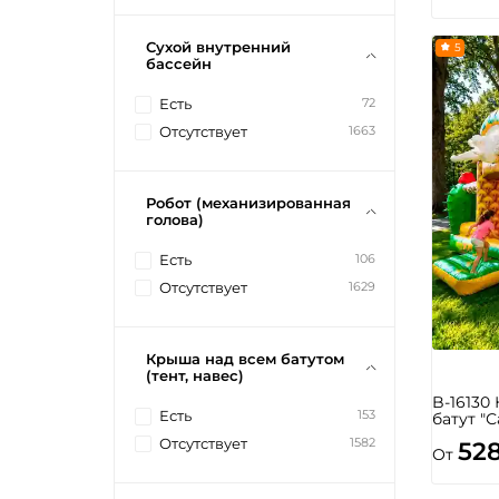
Сухой внутренний
5
бассейн
72
Есть
1663
Отсутствует
Робот (механизированная
голова)
106
Есть
1629
Отсутствует
Крыша над всем батутом
(тент, навес)
B-16130
153
Есть
батут "С
1582
Отсутствует
52
От