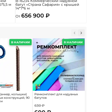
ной
B-16234 Коммерческий надувной
6*5,5 м
батут «Страна Сафария» с крышей
14*7*6 м
656 900 ₽
От
В НАЛИЧИИ
В НАЛИЧИИ
(анкер, колышки)
Ремкомплект для надувных
Сдуватель возд
ых конструкций, 90
батутов
«Huawei» для н
см
батутов с насо
630 ₽
2 625 ₽