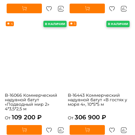
10*5*6 м
страна 6», 10*6*5,5 м
358 500 ₽
373 200 ₽
От
От
4
5
В НАЛИЧИИ
В НАЛИЧИИ
B-16066 Коммерческий
B-16443 Коммерческий
надувной батут
надувной батут «В гостях у
«Подводный мир 2»
моря 4», 10*5*5 м
4*3,5*2,5 м
109 200 ₽
306 900 ₽
От
От