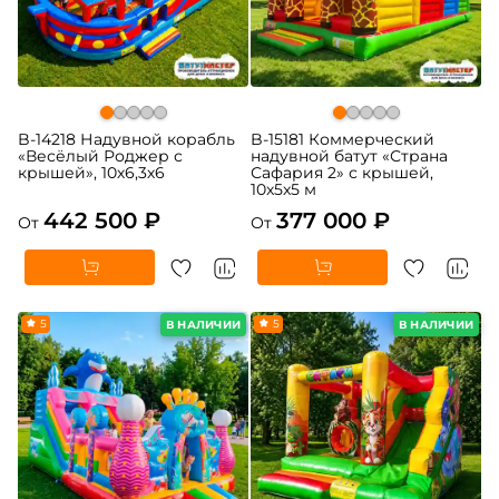
B-14218 Надувной корабль
B-15181 Коммерческий
«Весёлый Роджер с
надувной батут «Страна
крышей», 10х6,3х6
Сафария 2» с крышей,
10x5x5 м
442 500 ₽
377 000 ₽
От
От
5
5
В НАЛИЧИИ
В НАЛИЧИИ