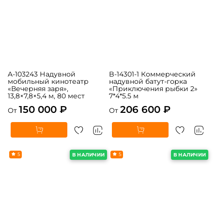
A-103243 Надувной
B-14301-1 Коммерческий
мобильный кинотеатр
надувной батут-горка
«Вечерняя заря»,
«Приключения рыбки 2»
13,8×7,8×5,4 м, 80 мест
7*4*5.5 м
150 000 ₽
206 600 ₽
От
От
5
5
В НАЛИЧИИ
В НАЛИЧИИ