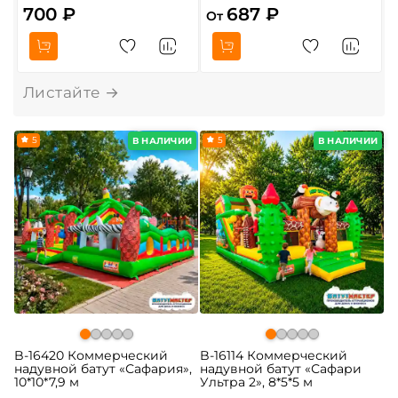
700 ₽
687 ₽
От
О
5
5
В НАЛИЧИИ
В НАЛИЧИИ
B-16420 Коммерческий
B-16114 Коммерческий
надувной батут «Сафария»,
надувной батут «Сафари
10*10*7,9 м
Ультра 2», 8*5*5 м