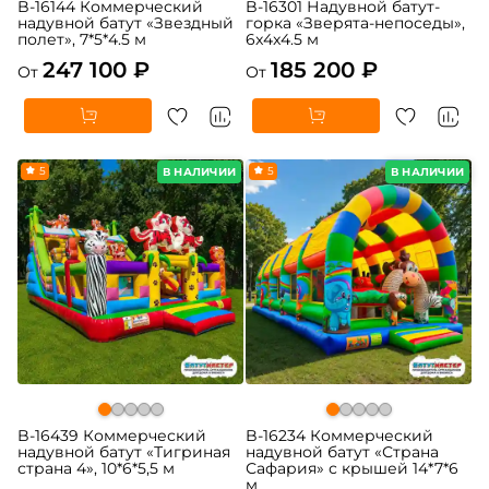
B-16144 Коммерческий
B-16301 Надувной батут-
надувной батут «Звездный
горка «Зверята-непоседы»,
полет», 7*5*4.5 м
6x4x4.5 м
247 100 ₽
185 200 ₽
От
От
5
5
В НАЛИЧИИ
В НАЛИЧИИ
B-16439 Коммерческий
B-16234 Коммерческий
надувной батут «Тигриная
надувной батут «Страна
страна 4», 10*6*5,5 м
Сафария» с крышей 14*7*6
м