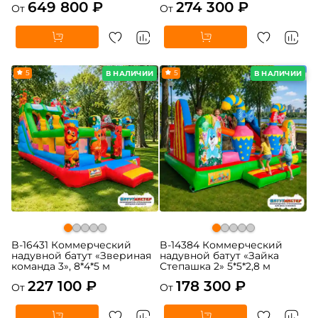
649 800 ₽
274 300 ₽
От
От
5
5
В НАЛИЧИИ
В НАЛИЧИИ
B-16431 Коммерческий
B-14384 Коммерческий
надувной батут «Звериная
надувной батут «Зайка
команда 3», 8*4*5 м
Степашка 2» 5*5*2,8 м
227 100 ₽
178 300 ₽
От
От