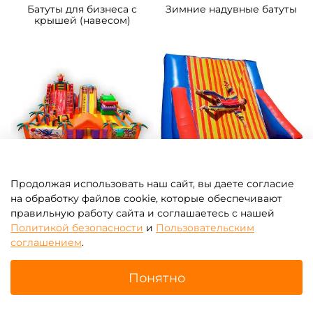
Батуты для бизнеса с
Зимние надувные батуты
крышей (навесом)
Продолжая использовать наш сайт, вы даете согласие
на обработку файлов cookie, которые обеспечивают
правильную работу сайта и соглашаетесь с нашей
Политикой безопасности
и
Пользовательским
Надувные парки
Батут-прилипала для
соглашением
.
бизнеса
Понятно
Главная
Поиск
Корзина
Избранное
Профиль