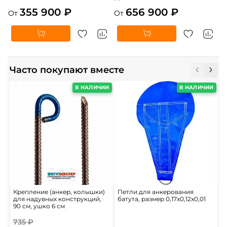
355 900 ₽
656 900 ₽
От
От
Часто покупают вместе
В НАЛИЧИИ
В НАЛИЧИИ
Крепление (анкер, колышки)
Петли для анкерования
С
для надувных конструкций,
батута, размер 0,17x0,12x0,01
в
90 см, ушко 6 см
б
735 ₽