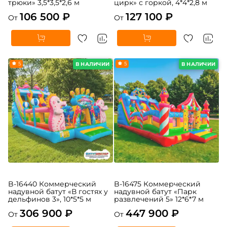
трюки» 3,5*3,5*2,6 м
цирк» с горкой, 4*4*2,8 м
106 500 ₽
127 100 ₽
От
От
5
5
В НАЛИЧИИ
В НАЛИЧИИ
B-16440 Коммерческий
B-16475 Коммерческий
надувной батут «В гостях у
надувной батут «Парк
дельфинов 3», 10*5*5 м
развлечений 5» 12*6*7 м
306 900 ₽
447 900 ₽
От
От