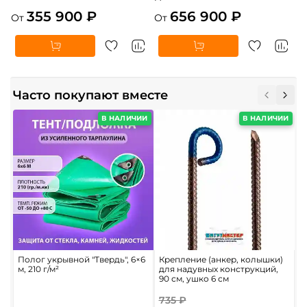
355 900 ₽
656 900 ₽
От
От
Часто покупают вместе
В НАЛИЧИИ
В НАЛИЧИИ
Полог укрывной "Твердь", 6×6
Крепление (анкер, колышки)
С
м, 210 г/м²
для надувных конструкций,
«
90 см, ушко 6 см
б
R
735 ₽
2