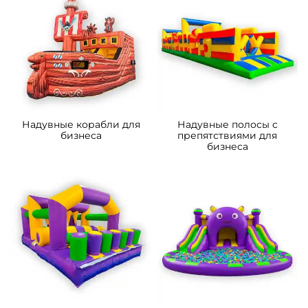
A-103243 Надувной
B-14301-1 Коммерческий
мобильный кинотеатр
надувной батут-горка
«Вечерняя заря»,
«Приключения рыбки 2»
13,8×7,8×5,4 м, 80 мест
7*4*5.5 м
150 000 ₽
206 600 ₽
От
От
5
5
В НАЛИЧИИ
В НАЛИЧИИ