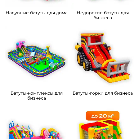
5
5
В НАЛИЧИИ
В НАЛИЧИИ
B-14289-3 Коммерческий
B-16060 Коммерческий
надувной батут «Тигриная
надувной батут «Хамелеон
страна 4», 10*5*5 м
и динозавры Ультра 4»
12*6*6 м
305 300 ₽
463 100 ₽
От
От
4
5
В НАЛИЧИИ
В НАЛИЧИИ