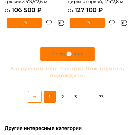
трюки» 3,5*3,5*2,6 м
цирк» с горкой, 4*4*2,8 м
106 500 ₽
127 100 ₽
От
От
5
5
В НАЛИЧИИ
В НАЛИЧИИ
B-16440 Коммерческий
B-16475 Коммерческий
надувной батут «В гостях у
надувной батут «Парк
дельфинов 3», 10*5*5 м
развлечений 5» 12*6*7 м
306 900 ₽
447 900 ₽
От
От