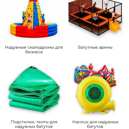
A-11105 Коммерческий
B-16124 Коммерческий
надувной батут «Царство
надувной батут «Мир
зверей 2», 5x5x2.8 м
Сафари 2», 14*7*7,5 м.
162 200 ₽
633 900 ₽
От
От
5
5
В НАЛИЧИИ
В НАЛИЧИИ
B-16481 Коммерческий
B-16476 Коммерческий
надувной батут «Океания»
надувной батут «Тигриная