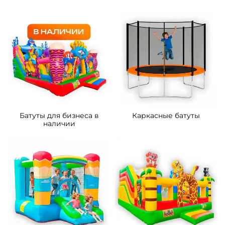
5
5
В НАЛИЧИИ
В НАЛИЧИИ
B-16438 Коммерческий
B-16128 Коммерческий
надувной батут «Тигриная
надувной батут «Мини
страна 4», 9*5*5 м
джунгли» с горкой, 4*3,5*2,6
м.
287 300 ₽
90 500 ₽
От
От