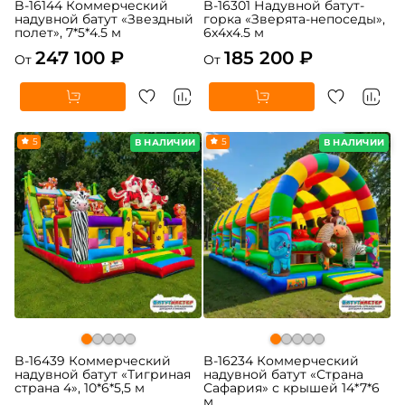
B-16144 Коммерческий
B-16301 Надувной батут-
надувной батут «Звездный
горка «Зверята-непоседы»,
полет», 7*5*4.5 м
6x4x4.5 м
247 100 ₽
185 200 ₽
От
От
5
5
В НАЛИЧИИ
В НАЛИЧИИ
B-16439 Коммерческий
B-16234 Коммерческий
надувной батут «Тигриная
надувной батут «Страна
страна 4», 10*6*5,5 м
Сафария» с крышей 14*7*6
м