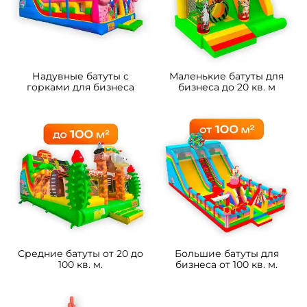
B-16433 Коммерческий
B-16490 Коммерческий
надувной батут «Чудо-
надувной батут «Драконы в
сафари 2» 3,5*3,5*2,6 м
тропиках», 8*4*5 м
105 700 ₽
233 800 ₽
От
От
5
5
В НАЛИЧИИ
В НАЛИЧИИ