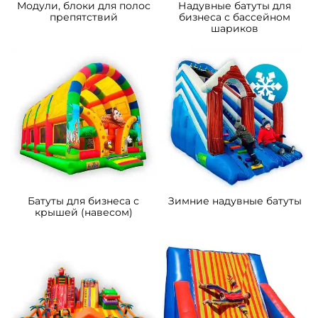
B-16467 Коммерческий
B-15850 Коммерческий
надувной батут «Чудо-
надувной батут «Парк
сафари мини», 4*3,5*2,8 м
развлечений 2» 10*6*6 м
111 300 ₽
372 600 ₽
От
От
5
5
В НАЛИЧИИ
В НАЛИЧИИ