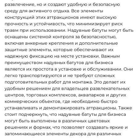
Показать еще
1
2
3
…
73
Другие интересные категории