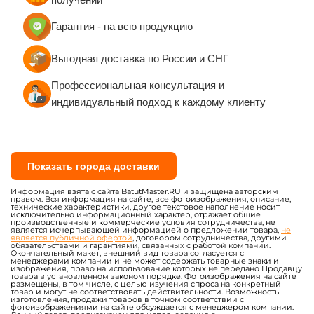
бизнеса
Модули, блоки для полос
Надувные батуты для
препятствий
бизнеса с бассейном
шариков