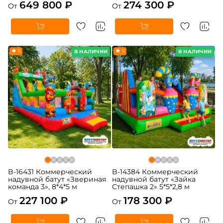
649 800 ₽
274 300 ₽
От
От
5
5
В НАЛИЧИИ
В НАЛИЧИИ
B-16431 Коммерческий
B-14384 Коммерческий
надувной батут «Звериная
надувной батут «Зайка
команда 3», 8*4*5 м
Степашка 2» 5*5*2,8 м
227 100 ₽
178 300 ₽
От
От