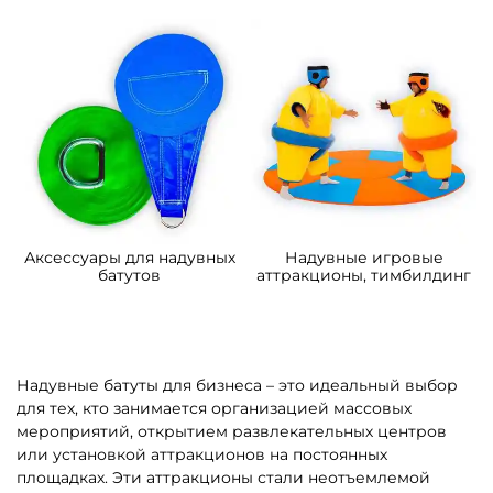
10*5*6 м
страна 6», 10*6*5,5 м
358 500 ₽
373 200 ₽
От
От
4
5
В НАЛИЧИИ
В НАЛИЧИИ
B-16066 Коммерческий
B-16443 Коммерческий
надувной батут
надувной батут «В гостях у
«Подводный мир 2»
моря 4», 10*5*5 м
4*3,5*2,5 м
109 200 ₽
306 900 ₽
От
От