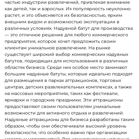
5
5
В НАЛИЧИИ
В НАЛИЧИИ
B-16131 Коммерческий
B-16483 Коммерческий
надувной батут «Чудо-
надувной батут «Тигриная
сафари», 6*4*2,8 м
страна 5», 9*5*5 м
152 800 ₽
294 000 ₽
От
От