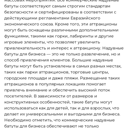
5
5
В НАЛИЧИИ
В НАЛИЧИИ
B-16123 Коммерческий
B-16650 Батут «Торт» с
надувной батут «Сафари
горкой 7 х 4,7х 5м
Ультра 2», 12*6*7 м
325 710 ₽
452 500 ₽
310 200 ₽
От