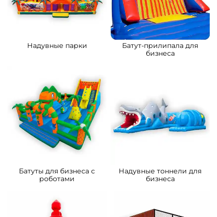
B-15879 Коммерческий
B-15032 Коммерческий
надувной батут «Сафари-
надувной батут «Тигриная
экскурсия 3», 5x5x2.8 м
страна 2», 8*5*5 м
176 700 ₽
261 500 ₽
От
От
5
5
В НАЛИЧИИ
В НАЛИЧИИ