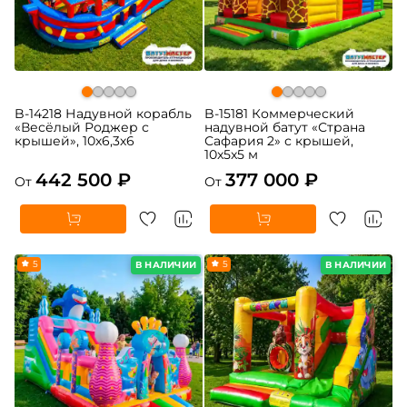
B-14218 Надувной корабль
B-15181 Коммерческий
«Весёлый Роджер с
надувной батут «Страна
крышей», 10х6,3х6
Сафария 2» с крышей,
10x5x5 м
442 500 ₽
377 000 ₽
От
От
5
5
В НАЛИЧИИ
В НАЛИЧИИ