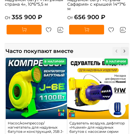
страна 4», 10*6*5,5 м
Сафария» с крышей 14*7*6
м
355 900 ₽
656 900 ₽
От
От
Часто покупают вместе
В НАЛИЧИИ
В НАЛИЧИИ
Насос/компрессор/
Сдуватель воздуха, дефлятор
К
нагнетатель для надувных
«Huawei» для надувных
д
батутов и конструкций, JSB J-
батутов с насосами серии
9