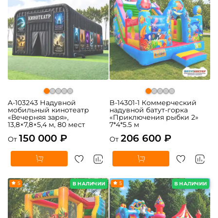
A-103243 Надувной
B-14301-1 Коммерческий
мобильный кинотеатр
надувной батут-горка
«Вечерняя заря»,
«Приключения рыбки 2»
13,8×7,8×5,4 м, 80 мест
7*4*5.5 м
150 000 ₽
206 600 ₽
От
От
5
5
В НАЛИЧИИ
В НАЛИЧИИ