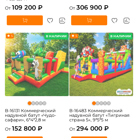
109 200 ₽
306 900 ₽
От
От
5
5
В НАЛИЧИИ
В НАЛИЧИИ
B-16131 Коммерческий
B-16483 Коммерческий
надувной батут «Чудо-
надувной батут «Тигриная
сафари», 6*4*2,8 м
страна 5», 9*5*5 м
152 800 ₽
294 000 ₽
От
От