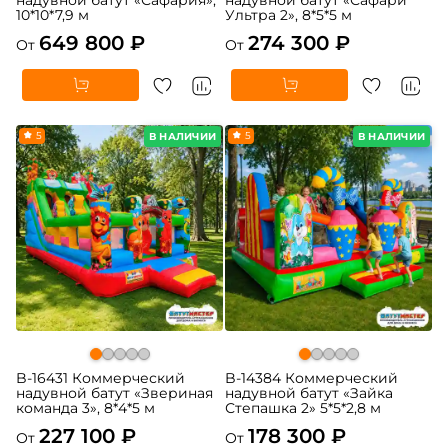
10*10*7,9 м
Ультра 2», 8*5*5 м
649 800 ₽
274 300 ₽
От
От
5
5
В НАЛИЧИИ
В НАЛИЧИИ
B-16431 Коммерческий
B-14384 Коммерческий
надувной батут «Звериная
надувной батут «Зайка
команда 3», 8*4*5 м
Степашка 2» 5*5*2,8 м
227 100 ₽
178 300 ₽
От
От