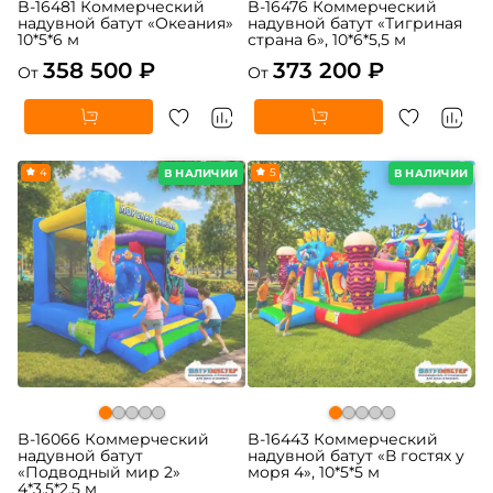
B-16481 Коммерческий
B-16476 Коммерческий
надувной батут «Океания»
надувной батут «Тигриная
10*5*6 м
страна 6», 10*6*5,5 м
358 500 ₽
373 200 ₽
От
От
4
5
В НАЛИЧИИ
В НАЛИЧИИ
B-16066 Коммерческий
B-16443 Коммерческий
надувной батут
надувной батут «В гостях у
«Подводный мир 2»
моря 4», 10*5*5 м
4*3,5*2,5 м