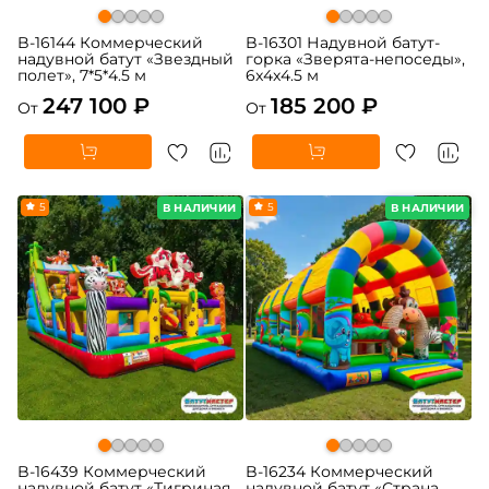
B-16144 Коммерческий
B-16301 Надувной батут-
надувной батут «Звездный
горка «Зверята-непоседы»,
полет», 7*5*4.5 м
6x4x4.5 м
247 100 ₽
185 200 ₽
От
От
5
5
В НАЛИЧИИ
В НАЛИЧИИ
B-16439 Коммерческий
B-16234 Коммерческий
надувной батут «Тигриная
надувной батут «Страна