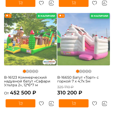
5
-5%
5
В НАЛИЧИИ
В НАЛИЧИИ
B-16123 Коммерческий
B-16650 Батут «Торт» с
надувной батут «Сафари
горкой 7 х 4,7х 5м
Ультра 2», 12*6*7 м
325 710 ₽
452 500 ₽
310 200 ₽
От