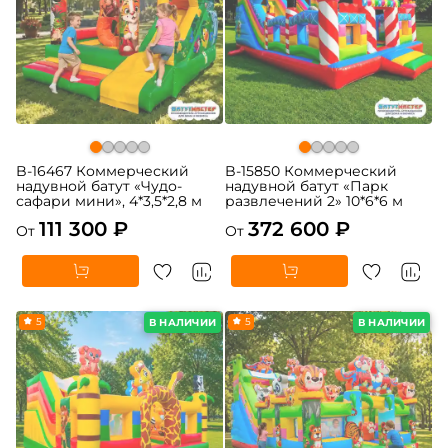
B-16467 Коммерческий
B-15850 Коммерческий
надувной батут «Чудо-
надувной батут «Парк
сафари мини», 4*3,5*2,8 м
развлечений 2» 10*6*6 м
111 300 ₽
372 600 ₽
От
От
5
5
В НАЛИЧИИ
В НАЛИЧИИ