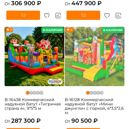
306 900 ₽
447 900 ₽
От
От
5
5
В НАЛИЧИИ
В НАЛИЧИИ
B-16438 Коммерческий
B-16128 Коммерческий
надувной батут «Тигриная
надувной батут «Мини
страна 4», 9*5*5 м
джунгли» с горкой, 4*3,5*2,6
м.
287 300 ₽
90 500 ₽
От
От