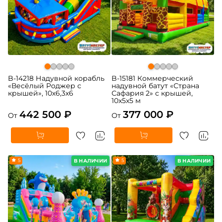
B-14218 Надувной корабль
B-15181 Коммерческий
«Весёлый Роджер с
надувной батут «Страна
крышей», 10х6,3х6
Сафария 2» с крышей,
10x5x5 м
442 500 ₽
377 000 ₽
От
От
5
5
В НАЛИЧИИ
В НАЛИЧИИ