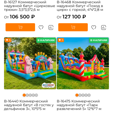
B-16127 Коммерческий
B-16468 Коммерческий
надувной батут «Цирковые
надувной батут «Поход в
трюки» 3,5*3,5*2,6 м
цирк» с горкой, 4*4*2,8 м
106 500 ₽
127 100 ₽
От
От
5
5
В НАЛИЧИИ
В НАЛИЧИИ
B-16440 Коммерческий
B-16475 Коммерческий
надувной батут «В гостях у
надувной батут «Парк
дельфинов 3», 10*5*5 м
развлечений 5» 12*6*7 м