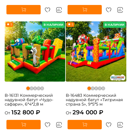
5
5
В НАЛИЧИИ
В НАЛИЧИИ
B-16131 Коммерческий
B-16483 Коммерческий
надувной батут «Чудо-
надувной батут «Тигриная
сафари», 6*4*2,8 м
страна 5», 9*5*5 м
152 800 ₽
294 000 ₽
От
От