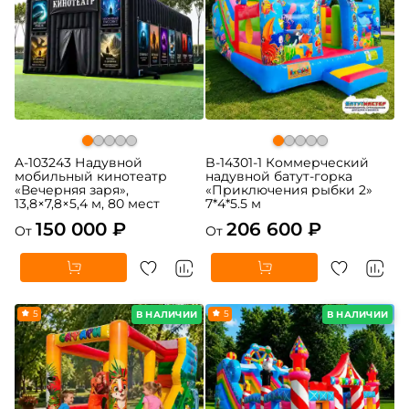
A-103243 Надувной
B-14301-1 Коммерческий
мобильный кинотеатр
надувной батут-горка
«Вечерняя заря»,
«Приключения рыбки 2»
13,8×7,8×5,4 м, 80 мест
7*4*5.5 м
150 000 ₽
206 600 ₽
От
От
5
5
В НАЛИЧИИ
В НАЛИЧИИ