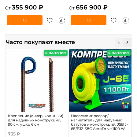
355 900 ₽
656 900 ₽
От
От
Часто покупают вместе
В НАЛИЧИИ
В НАЛИЧИИ
Крепление (анкер, колышки)
Насос/компрессор/
С
для надувных конструкций,
нагнетатель для надувных
«
90 см, ушко 6 см
батутов и конструкций, JSB J-
б
6E/FJ2-38C AeroDrive 1100 W
R
735 ₽
2