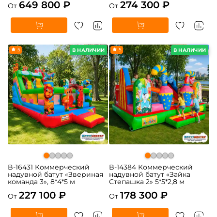
649 800 ₽
274 300 ₽
От
От
5
5
В НАЛИЧИИ
В НАЛИЧИИ
B-16431 Коммерческий
B-14384 Коммерческий
надувной батут «Звериная
надувной батут «Зайка
команда 3», 8*4*5 м
Степашка 2» 5*5*2,8 м
227 100 ₽
178 300 ₽
От
От