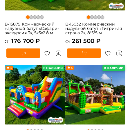
B-15879 Коммерческий
B-15032 Коммерческий
надувной батут «Сафари-
надувной батут «Тигриная
экскурсия 3», 5x5x2.8 м
страна 2», 8*5*5 м
176 700 ₽
261 500 ₽
От
От
5
5
В НАЛИЧИИ
В НАЛИЧИИ