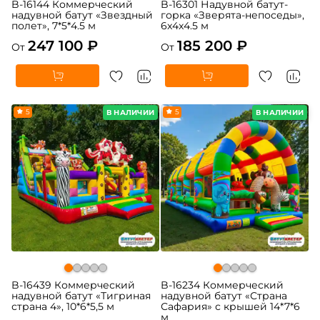
B-16144 Коммерческий
B-16301 Надувной батут-
надувной батут «Звездный
горка «Зверята-непоседы»,
полет», 7*5*4.5 м
6x4x4.5 м
247 100 ₽
185 200 ₽
От
От
5
5
В НАЛИЧИИ
В НАЛИЧИИ
B-16439 Коммерческий
B-16234 Коммерческий
надувной батут «Тигриная
надувной батут «Страна
страна 4», 10*6*5,5 м
Сафария» с крышей 14*7*6
м