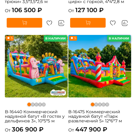
трюки» 3,5*3,5*2,6 м
цирк» с горкой, 4*4*2,8 м
106 500 ₽
127 100 ₽
От
От
5
5
В НАЛИЧИИ
В НАЛИЧИИ
B-16440 Коммерческий
B-16475 Коммерческий
надувной батут «В гостях у
надувной батут «Парк
дельфинов 3», 10*5*5 м
развлечений 5» 12*6*7 м
306 900 ₽
447 900 ₽
От
От