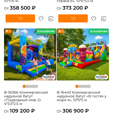
10*5*6 м
страна 6», 10*6*5,5 м
358 500 ₽
373 200 ₽
От
От
4
5
В НАЛИЧИИ
В НАЛИЧИИ
B-16066 Коммерческий
B-16443 Коммерческий
надувной батут
надувной батут «В гостях у
«Подводный мир 2»
моря 4», 10*5*5 м
4*3,5*2,5 м
109 200 ₽
306 900 ₽
От
От