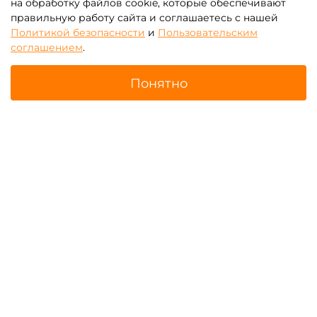
на обработку файлов cookie, которые обеспечивают
правильную работу сайта и соглашаетесь с нашей
Политикой безопасности
и
Пользовательским
соглашением
.
Понятно
Батуты для бизнеса с
Надувные тоннели для
роботами
бизнеса
Главная
Поиск
Корзина
Избранное
Профиль
Надувные скалодромы для
Батутные арены
бизнеса