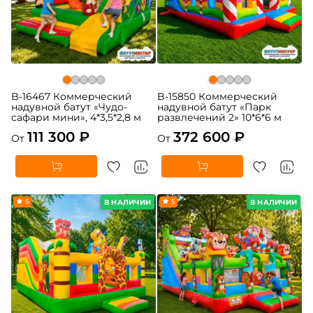
B-16467 Коммерческий
B-15850 Коммерческий
надувной батут «Чудо-
надувной батут «Парк
сафари мини», 4*3,5*2,8 м
развлечений 2» 10*6*6 м
111 300 ₽
372 600 ₽
От
От
5
5
В НАЛИЧИИ
В НАЛИЧИИ