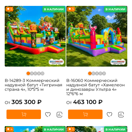
5
5
В НАЛИЧИИ
В НАЛИЧИИ
B-14289-3 Коммерческий
B-16060 Коммерческий
надувной батут «Тигриная
надувной батут «Хамелеон
страна 4», 10*5*5 м
и динозавры Ультра 4»
12*6*6 м
305 300 ₽
463 100 ₽
От
От
4
5
В НАЛИЧИИ
В НАЛИЧИИ