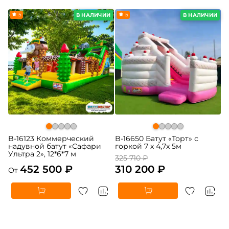
5
-5%
5
В НАЛИЧИИ
В НАЛИЧИИ
B-16123 Коммерческий
B-16650 Батут «Торт» с
надувной батут «Сафари
горкой 7 х 4,7х 5м
Ультра 2», 12*6*7 м
325 710 ₽
452 500 ₽
310 200 ₽
От