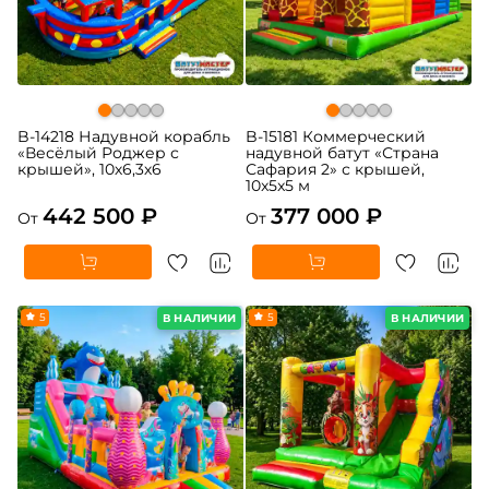
B-14218 Надувной корабль
B-15181 Коммерческий
«Весёлый Роджер с
надувной батут «Страна
крышей», 10х6,3х6
Сафария 2» с крышей,
10x5x5 м
442 500 ₽
377 000 ₽
От
От
5
5
В НАЛИЧИИ
В НАЛИЧИИ