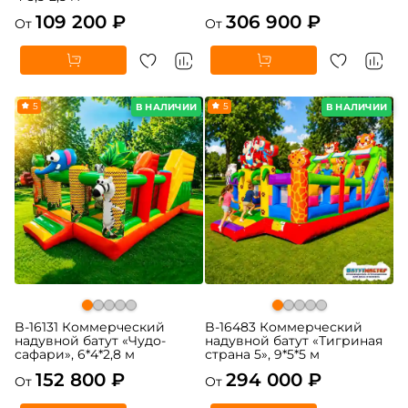
109 200 ₽
306 900 ₽
От
От
5
5
В НАЛИЧИИ
В НАЛИЧИИ
B-16131 Коммерческий
B-16483 Коммерческий
надувной батут «Чудо-
надувной батут «Тигриная
сафари», 6*4*2,8 м
страна 5», 9*5*5 м
152 800 ₽
294 000 ₽
От
От