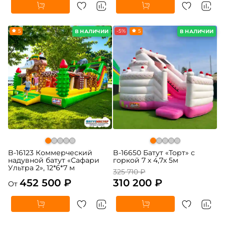
5
-5%
5
В НАЛИЧИИ
В НАЛИЧИИ
B-16123 Коммерческий
B-16650 Батут «Торт» с
надувной батут «Сафари
горкой 7 х 4,7х 5м
Ультра 2», 12*6*7 м
325 710 ₽
452 500 ₽
310 200 ₽
От