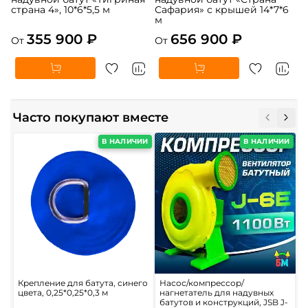
страна 4», 10*6*5,5 м
Сафария» с крышей 14*7*6
м
355 900 ₽
656 900 ₽
От
От
Часто покупают вместе
В НАЛИЧИИ
В НАЛИЧИИ
Крепление для батута, синего
Насос/компрессор/
П
цвета, 0,25*0,25*0,3 м
нагнетатель для надувных
м
батутов и конструкций, JSB J-