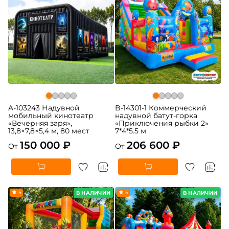
A-103243 Надувной
B-14301-1 Коммерческий
мобильный кинотеатр
надувной батут-горка
«Вечерняя заря»,
«Приключения рыбки 2»
13,8×7,8×5,4 м, 80 мест
7*4*5.5 м
150 000 ₽
206 600 ₽
От
От
5
5
В НАЛИЧИИ
В НАЛИЧИИ