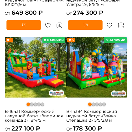
10*10*7,9 м
Ультра 2», 8*5*5 м
649 800 ₽
274 300 ₽
От
От
5
5
В НАЛИЧИИ
В НАЛИЧИИ
B-16431 Коммерческий
B-14384 Коммерческий
надувной батут «Звериная
надувной батут «Зайка
команда 3», 8*4*5 м
Степашка 2» 5*5*2,8 м
227 100 ₽
178 300 ₽
От
От