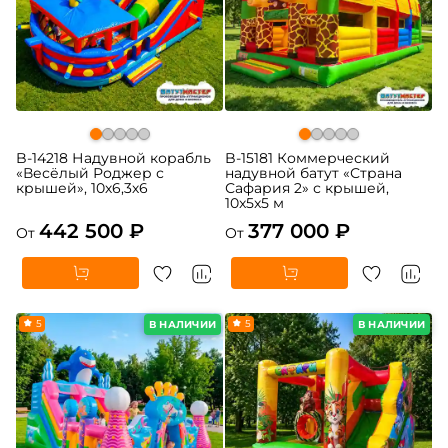
B-14218 Надувной корабль
B-15181 Коммерческий
«Весёлый Роджер с
надувной батут «Страна
крышей», 10х6,3х6
Сафария 2» с крышей,
10x5x5 м
442 500 ₽
377 000 ₽
От
От
5
5
В НАЛИЧИИ
В НАЛИЧИИ