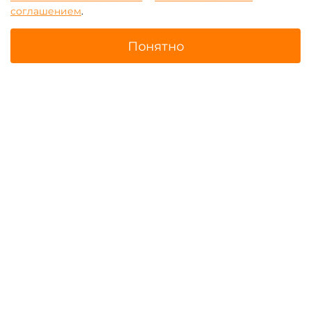
соглашением
.
Понятно
Главная
Поиск
Корзина
Избранное
Профиль
Батуты для бизнеса с
Надувные тоннели для
роботами
бизнеса
Надувные скалодромы для
Батутные арены