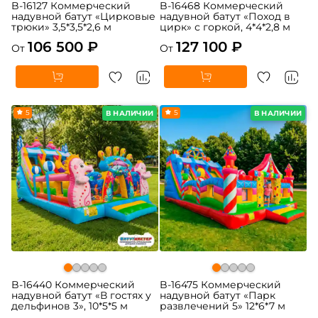
B-16127 Коммерческий
B-16468 Коммерческий
надувной батут «Цирковые
надувной батут «Поход в
трюки» 3,5*3,5*2,6 м
цирк» с горкой, 4*4*2,8 м
106 500 ₽
127 100 ₽
От
От
5
5
В НАЛИЧИИ
В НАЛИЧИИ
B-16440 Коммерческий
B-16475 Коммерческий
надувной батут «В гостях у
надувной батут «Парк
дельфинов 3», 10*5*5 м
развлечений 5» 12*6*7 м