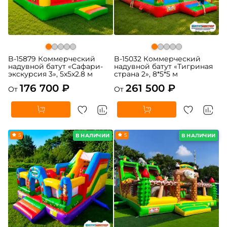
B-15879 Коммерческий
B-15032 Коммерческий
надувной батут «Сафари-
надувной батут «Тигриная
экскурсия 3», 5x5x2.8 м
страна 2», 8*5*5 м
176 700 ₽
261 500 ₽
От
От
5
5
В НАЛИЧИИ
В НАЛИЧИИ