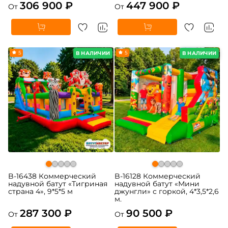
306 900 ₽
447 900 ₽
От
От
5
5
В НАЛИЧИИ
В НАЛИЧИИ
B-16438 Коммерческий
B-16128 Коммерческий
надувной батут «Тигриная
надувной батут «Мини
страна 4», 9*5*5 м
джунгли» с горкой, 4*3,5*2,6
м.
287 300 ₽
90 500 ₽
От
От