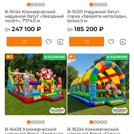
B-16144 Коммерческий
B-16301 Надувной батут-
надувной батут «Звездный
горка «Зверята-непоседы»,
полет», 7*5*4.5 м
6x4x4.5 м
247 100 ₽
185 200 ₽
От
От
5
5
В НАЛИЧИИ
В НАЛИЧИИ
B-16439 Коммерческий
B-16234 Коммерческий
надувной батут «Тигриная
надувной батут «Страна