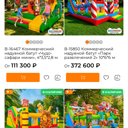
B-16467 Коммерческий
B-15850 Коммерческий
надувной батут «Чудо-
надувной батут «Парк
сафари мини», 4*3,5*2,8 м
развлечений 2» 10*6*6 м
111 300 ₽
372 600 ₽
От
От
5
5
В НАЛИЧИИ
В НАЛИЧИИ