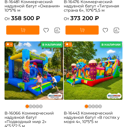
B-16481 Коммерческий
B-16476 Коммерческий
надувной батут «Океания»
надувной батут «Тигриная
10*5*6 м
страна 6», 10*6*5,5 м
358 500 ₽
373 200 ₽
От
От
4
5
В НАЛИЧИИ
В НАЛИЧИИ
B-16066 Коммерческий
B-16443 Коммерческий
надувной батут
надувной батут «В гостях у
«Подводный мир 2»
моря 4», 10*5*5 м
4*3,5*2,5 м