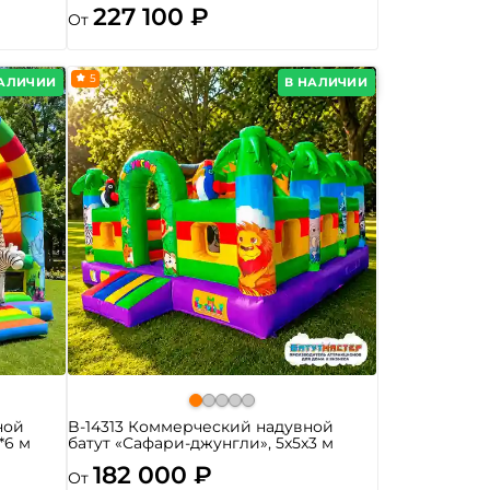
227 100 ₽
От
5
НАЛИЧИИ
В НАЛИЧИИ
ной
B-14313 Коммерческий надувной
*6 м
батут «Сафари-джунгли», 5x5x3 м
182 000 ₽
От