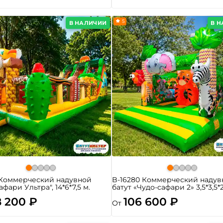
5
В НАЛИЧИИ
В 
 Коммерческий надувной
B-16280 Коммерческий надув
афари Ультра", 14*6*7,5 м.
батут «Чудо-сафари 2» 3,5*3,5*
8 200 ₽
106 600 ₽
От