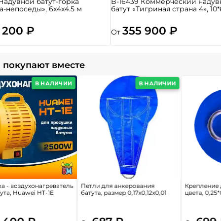
 Надувной батут-горка
B-16439 Коммерческий надув
а-непоседы», 6x4x4.5 м
батут «Тигриная страна 4», 10*
 200 ₽
355 900 ₽
От
 покупают вместе
В НАЛИЧИИ
В НАЛИЧИИ
а - воздухонагреватель
Петли для анкерования
Крепление 
ута, Huawei HT-1E
батута, размер 0,17x0,12x0,01
цвета, 0,25*