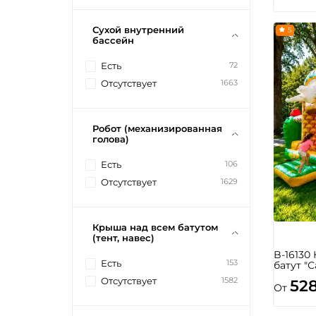
Сухой внутренний
5
бассейн
72
Есть
1663
Отсутствует
Робот (механизированная
голова)
106
Есть
1629
Отсутствует
Крыша над всем батутом
(тент, навес)
B-16130
153
Есть
батут "С
1582
Отсутствует
52
От