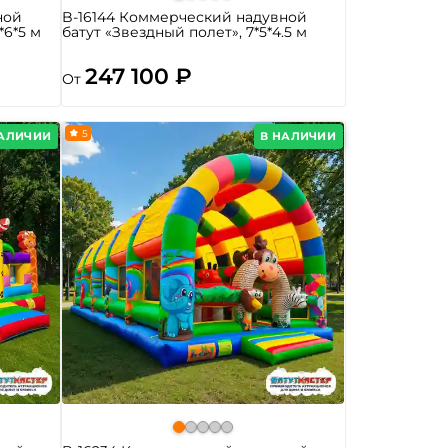
ной
B-16144 Коммерческий надувной
*6*5 м
батут «Звездный полет», 7*5*4.5 м
247 100 ₽
От
5
НАЛИЧИИ
В НАЛИЧИИ