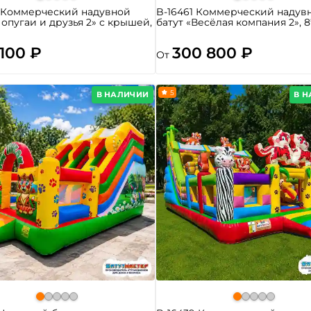
8 Коммерческий надувной
B-16461 Коммерческий надув
Попугаи и друзья 2» с крышей,
батут «Весёлая компания 2», 8
 100 ₽
300 800 ₽
От
5
В НАЛИЧИИ
В 