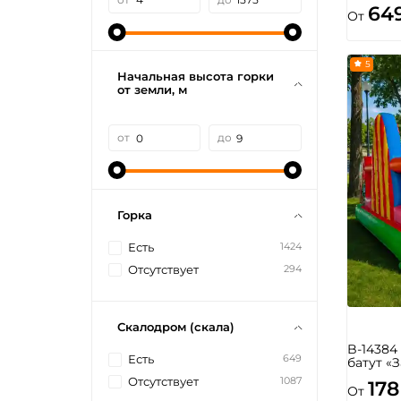
64
От
5
Начальная высота горки
от земли, м
от
до
Горка
1424
Есть
294
Отсутствует
Скалодром (скала)
B-1438
649
Есть
батут «
1087
Отсутствует
178
От