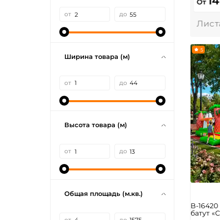
14
От
от
до
5
Ширина товара (м)
от
до
Высота товара (м)
от
до
Общая площадь (м.кв.)
B-1642
батут «С
от
до