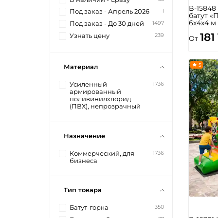
B-1584
1
Под заказ - Апрель 2026
батут «
6x4x4 м
1497
Под заказ - До 30 дней
181
239
Узнать цену
От
5
Материал
1736
Усиленный
армированный
поливинилхлорид
(ПВХ), непрозрачный
Назначение
1736
Коммерческий, для
бизнеса
Тип товара
350
Батут-горка