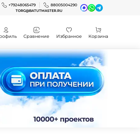
+79248065479
88005004290
TORG@BATUTMASTER.RU
рофиль
Сравнение
Избранное
Корзина