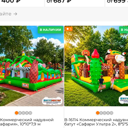
 400 ₽
687 ₽
699
От
От
5
В НАЛИЧИИ
В 
0 Коммерческий надувной
B-16114 Коммерческий надув
афария», 10*10*7,9 м
батут «Сафари Ультра 2», 8*5*