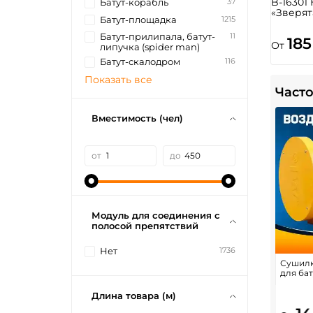
B-16301
37
Батут-корабль
«Зверят
1215
Батут-площадка
11
Батут-прилипала, батут-
185
От
липучка (spider man)
116
Батут-скалодром
Показать все
Часто
Вместимость (чел)
от
до
Модуль для соединения с
полосой препятствий
1736
Нет
Сушилк
для бат
Длина товара (м)