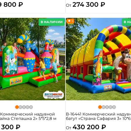
9 800 ₽
274 300 ₽
От
5
В НАЛИЧИИ
В 
4 Коммерческий надувной
B-16441 Коммерческий надув
Зайка Степашка 2» 5*5*2,8 м
батут «Страна Сафария 3» 10*6
 300 ₽
430 200 ₽
От