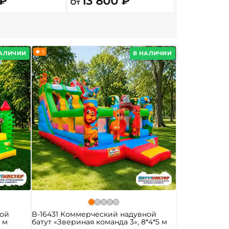
 ₽
13 800 ₽
700 ₽
От
5
НАЛИЧИИ
В НАЛИЧИИ
ной
B-16431 Коммерческий надувной
5 м
батут «Звериная команда 3», 8*4*5 м