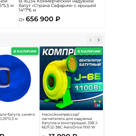
ной
B-16234 Коммерческий надувной
6*5,5 м
батут «Страна Сафария» с крышей
14*7*6 м
656 900 ₽
От
В НАЛИЧИИ
В НАЛИЧИИ
для батута, синего
Насос/компрессор/
Крепление (анк
0,25*0,3 м
нагнетатель для надувных
для надувных к
батутов и конструкций, JSB J-
см, ушко 6 см
6E/FJ2-38C AeroDrive 1100 W
735 ₽