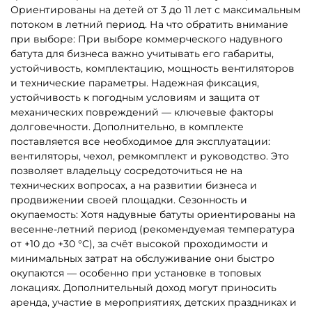
Показать еще
1
2
3
…
73
Другие интересные категории