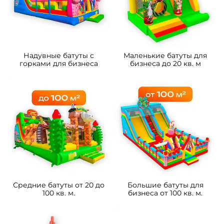
B-16433 Коммерческий
B-16490 Коммерческий
надувной батут «Чудо-
надувной батут «Драконы в
сафари 2» 3,5*3,5*2,6 м
тропиках», 8*4*5 м
105 700 ₽
233 800 ₽
От
От
5
5
В НАЛИЧИИ
В НАЛИЧИИ