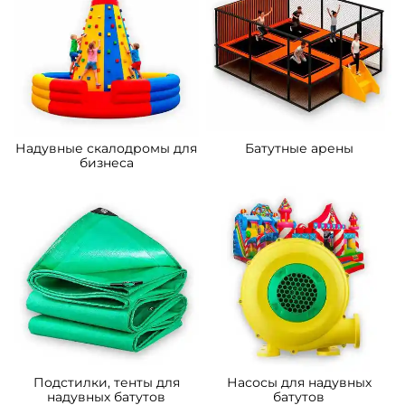
A-11105 Коммерческий
B-16124 Коммерческий
надувной батут «Царство
надувной батут «Мир
зверей 2», 5x5x2.8 м
Сафари 2», 14*7*7,5 м.
162 200 ₽
633 900 ₽
От
От
5
5
В НАЛИЧИИ
В НАЛИЧИИ
B-16481 Коммерческий
B-16476 Коммерческий
надувной батут «Океания»
надувной батут «Тигриная