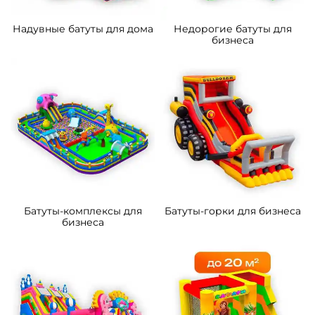
5
5
В НАЛИЧИИ
В НАЛИЧИИ
B-14289-3 Коммерческий
B-16060 Коммерческий
надувной батут «Тигриная
надувной батут «Хамелеон
страна 4», 10*5*5 м
и динозавры Ультра 4»
12*6*6 м
305 300 ₽
463 100 ₽
От
От
4
5
В НАЛИЧИИ
В НАЛИЧИИ