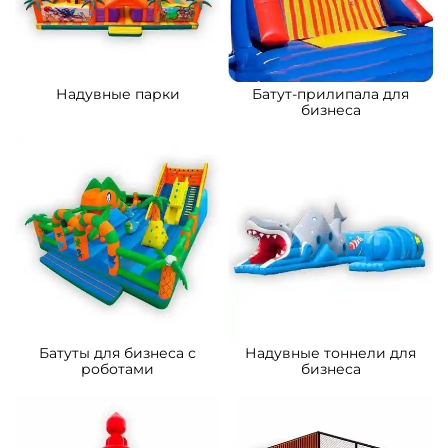
B-15879 Коммерческий
B-15032 Коммерческий
надувной батут «Сафари-
надувной батут «Тигриная
экскурсия 3», 5x5x2.8 м
страна 2», 8*5*5 м
176 700 ₽
261 500 ₽
От
От
5
5
В НАЛИЧИИ
В НАЛИЧИИ