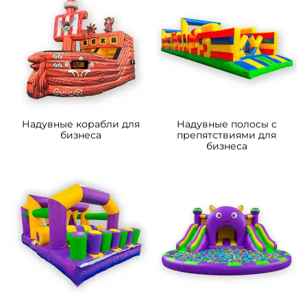
A-103243 Надувной
B-14301-1 Коммерческий
мобильный кинотеатр
надувной батут-горка
«Вечерняя заря»,
«Приключения рыбки 2»
13,8×7,8×5,4 м, 80 мест
7*4*5.5 м
150 000 ₽
206 600 ₽
От
От
5
5
В НАЛИЧИИ
В НАЛИЧИИ