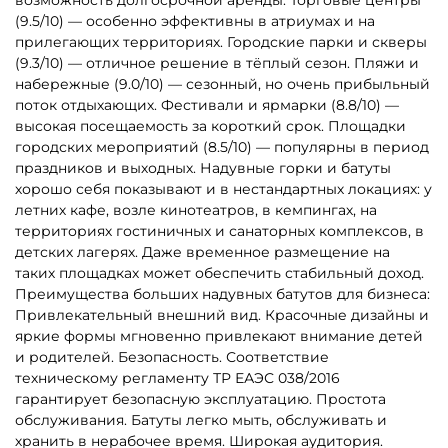
5
5
В НАЛИЧИИ
В НАЛИЧИИ
B-16123 Коммерческий
B-16650 Батут «Торт» с
надувной батут «Сафари
горкой 7 х 4,7х 5м
Ультра 2», 12*6*7 м
325 710 ₽
452 500 ₽
310 200 ₽
От