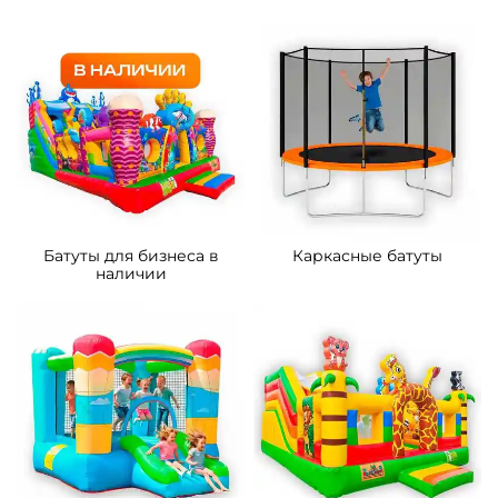
5
5
В НАЛИЧИИ
В НАЛИЧИИ
B-16438 Коммерческий
B-16128 Коммерческий
надувной батут «Тигриная
надувной батут «Мини
страна 4», 9*5*5 м
джунгли» с горкой, 4*3,5*2,6
м.
287 300 ₽
90 500 ₽
От
От