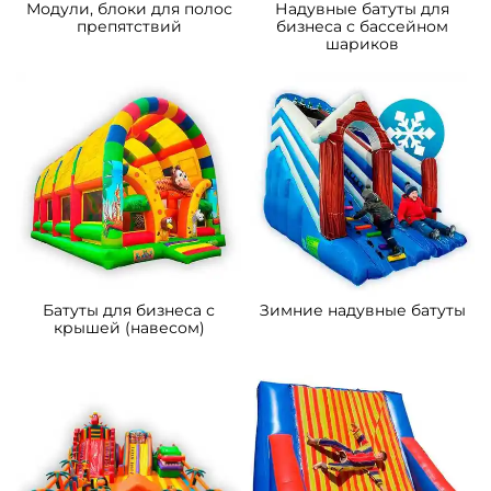
B-16467 Коммерческий
B-15850 Коммерческий
надувной батут «Чудо-
надувной батут «Парк
сафари мини», 4*3,5*2,8 м
развлечений 2» 10*6*6 м
111 300 ₽
372 600 ₽
От
От
5
5
В НАЛИЧИИ
В НАЛИЧИИ