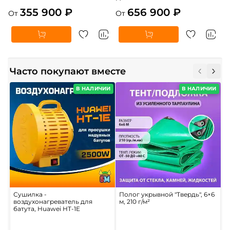
355 900 ₽
656 900 ₽
От
От
Часто покупают вместе
В НАЛИЧИИ
В НАЛИЧИИ
Сушилка -
Полог укрывной "Твердь", 6×6
К
воздухонагреватель для
м, 210 г/м²
ц
батута, Huawei HT-1E