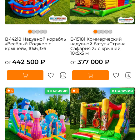
B-14218 Надувной корабль
B-15181 Коммерческий
«Весёлый Роджер с
надувной батут «Страна
крышей», 10х6,3х6
Сафария 2» с крышей,
10x5x5 м
442 500 ₽
377 000 ₽
От
От
5
5
В НАЛИЧИИ
В НАЛИЧИИ