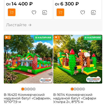
14 400 ₽
6 300 ₽
От
От
О
5
5
В НАЛИЧИИ
В НАЛИЧИИ
B-16420 Коммерческий
B-16114 Коммерческий
надувной батут «Сафария»,
надувной батут «Сафари
10*10*7,9 м
Ультра 2», 8*5*5 м