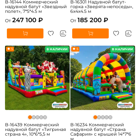
B-16144 Коммерческий
B-16301 Надувной батут-
надувной батут «Звездный
горка «Зверята-непоседы»,
полет», 7*5*4.5 м
6x4x4.5 м
247 100 ₽
185 200 ₽
От
От
5
5
В НАЛИЧИИ
В НАЛИЧИИ
B-16439 Коммерческий
B-16234 Коммерческий
надувной батут «Тигриная
надувной батут «Страна
страна 4», 10*6*5,5 м
Сафария» с крышей 14*7*6
м