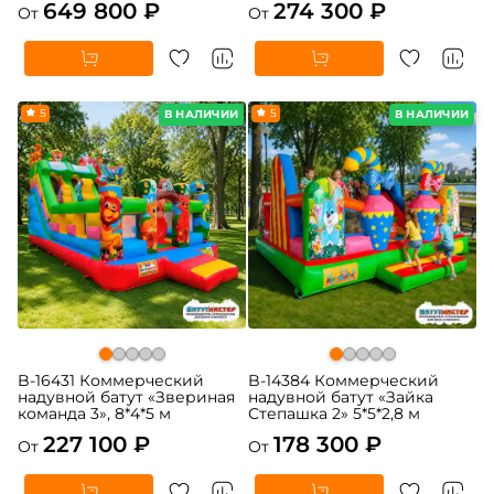
649 800 ₽
274 300 ₽
От
От
5
5
В НАЛИЧИИ
В НАЛИЧИИ
B-16431 Коммерческий
B-14384 Коммерческий
надувной батут «Звериная
надувной батут «Зайка
команда 3», 8*4*5 м
Степашка 2» 5*5*2,8 м
227 100 ₽
178 300 ₽
От
От