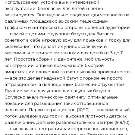
5
5
В НАЛИЧИИ
В НАЛИЧИИ
B-16131 Коммерческий
B-16483 Коммерческий
надувной батут «Чудо-
надувной батут «Тигриная
сафари», 6*4*2,8 м
страна 5», 9*5*5 м
152 800 ₽
294 000 ₽
От
От