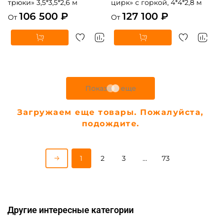
трюки» 3,5*3,5*2,6 м
цирк» с горкой, 4*4*2,8 м
106 500 ₽
127 100 ₽
От
От
5
5
В НАЛИЧИИ
В НАЛИЧИИ
B-16440 Коммерческий
B-16475 Коммерческий
надувной батут «В гостях у
надувной батут «Парк
дельфинов 3», 10*5*5 м
развлечений 5» 12*6*7 м
306 900 ₽
447 900 ₽
От
От