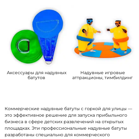
10*5*6 м
страна 6», 10*6*5,5 м
358 500 ₽
373 200 ₽
От
От
4
5
В НАЛИЧИИ
В НАЛИЧИИ
B-16066 Коммерческий
B-16443 Коммерческий
надувной батут
надувной батут «В гостях у
«Подводный мир 2»
моря 4», 10*5*5 м
4*3,5*2,5 м
109 200 ₽
306 900 ₽
От
От