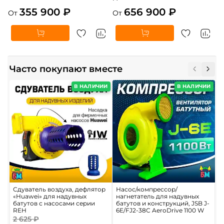
355 900 ₽
656 900 ₽
От
От
Часто покупают вместе
В НАЛИЧИИ
В НАЛИЧИИ
Сдуватель воздуха, дефлятор
Насос/компрессор/
К
«Huawei» для надувных
нагнетатель для надувных
ц
батутов с насосами серии
батутов и конструкций, JSB J-
REH
6E/FJ2-38C AeroDrive 1100 W
2 625 ₽