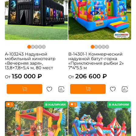
A-103243 Надувной
B-14301-1 Коммерческий
мобильный кинотеатр
надувной батут-горка
«Вечерняя заря»,
«Приключения рыбки 2»
13,8×7,8×5,4 м, 80 мест
7*4*5.5 м
150 000 ₽
206 600 ₽
От
От
5
5
В НАЛИЧИИ
В НАЛИЧИИ