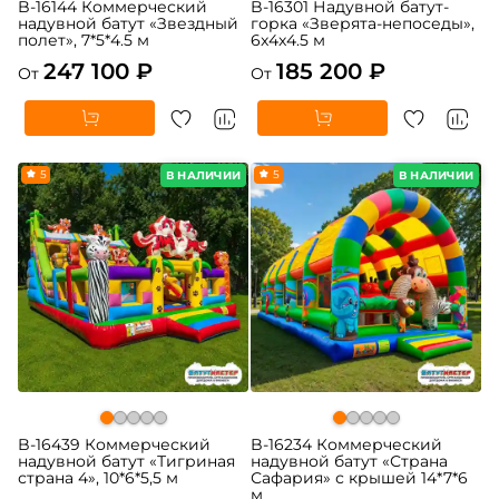
B-16144 Коммерческий
B-16301 Надувной батут-
надувной батут «Звездный
горка «Зверята-непоседы»,
полет», 7*5*4.5 м
6x4x4.5 м
247 100 ₽
185 200 ₽
От
От
5
5
В НАЛИЧИИ
В НАЛИЧИИ
B-16439 Коммерческий
B-16234 Коммерческий
надувной батут «Тигриная
надувной батут «Страна
страна 4», 10*6*5,5 м
Сафария» с крышей 14*7*6
м