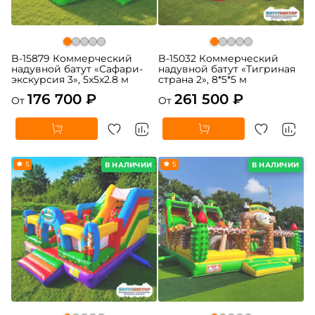
B-15879 Коммерческий
B-15032 Коммерческий
надувной батут «Сафари-
надувной батут «Тигриная
экскурсия 3», 5x5x2.8 м
страна 2», 8*5*5 м
176 700 ₽
261 500 ₽
От
От
5
5
В НАЛИЧИИ
В НАЛИЧИИ