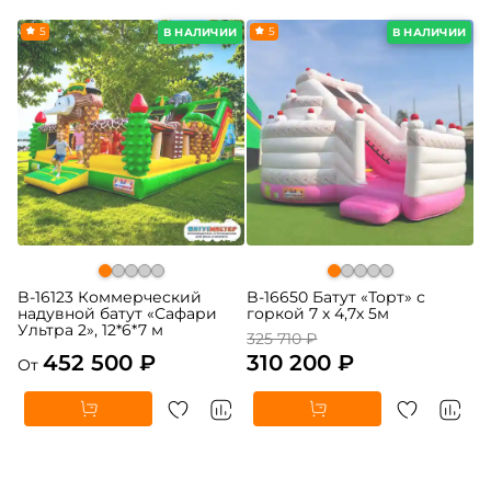
5
-5%
5
В НАЛИЧИИ
В НАЛИЧИИ
B-16123 Коммерческий
B-16650 Батут «Торт» с
надувной батут «Сафари
горкой 7 х 4,7х 5м
Ультра 2», 12*6*7 м
325 710 ₽
452 500 ₽
310 200 ₽
От