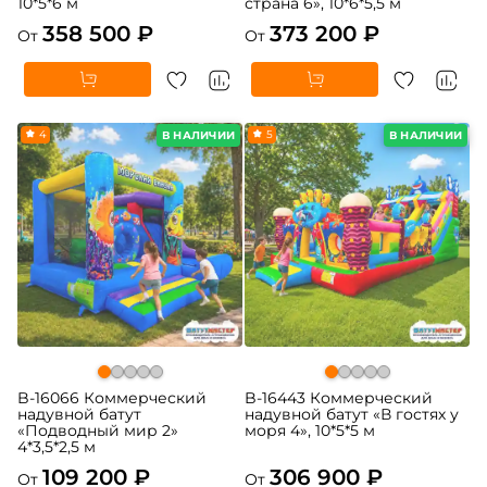
10*5*6 м
страна 6», 10*6*5,5 м
358 500 ₽
373 200 ₽
От
От
4
5
В НАЛИЧИИ
В НАЛИЧИИ
B-16066 Коммерческий
B-16443 Коммерческий
надувной батут
надувной батут «В гостях у
«Подводный мир 2»
моря 4», 10*5*5 м
4*3,5*2,5 м
109 200 ₽
306 900 ₽
От
От