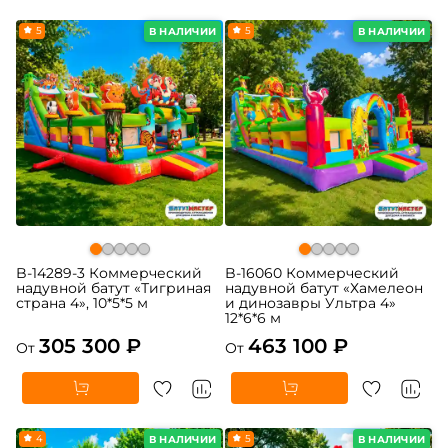
5
5
В НАЛИЧИИ
В НАЛИЧИИ
B-14289-3 Коммерческий
B-16060 Коммерческий
надувной батут «Тигриная
надувной батут «Хамелеон
страна 4», 10*5*5 м
и динозавры Ультра 4»
12*6*6 м
305 300 ₽
463 100 ₽
От
От
4
5
В НАЛИЧИИ
В НАЛИЧИИ