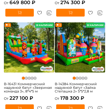
649 800 ₽
274 300 ₽
От
От
5
5
В НАЛИЧИИ
В НАЛИЧИИ
B-16431 Коммерческий
B-14384 Коммерческий
надувной батут «Звериная
надувной батут «Зайка
команда 3», 8*4*5 м
Степашка 2» 5*5*2,8 м
227 100 ₽
178 300 ₽
От
От