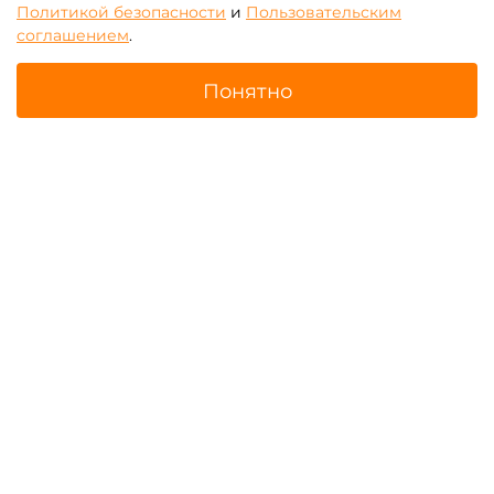
Политикой безопасности
и
Пользовательским
соглашением
.
Батуты для бизнеса с
Зимние надувные батуты
Понятно
крышей (навесом)
Главная
Поиск
Корзина
Избранное
Профиль
Надувные парки
Батут-прилипала для
бизнеса