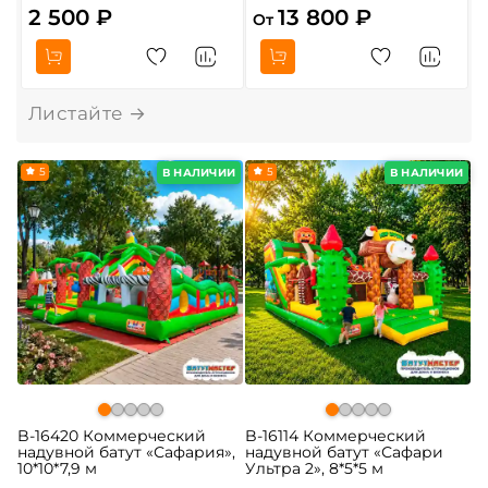
2 500 ₽
13 800 ₽
От
О
5
5
В НАЛИЧИИ
В НАЛИЧИИ
B-16420 Коммерческий
B-16114 Коммерческий
надувной батут «Сафария»,
надувной батут «Сафари
10*10*7,9 м
Ультра 2», 8*5*5 м