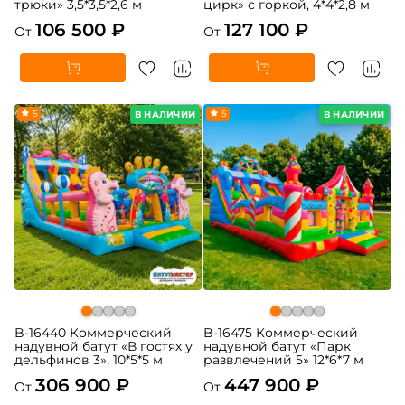
трюки» 3,5*3,5*2,6 м
цирк» с горкой, 4*4*2,8 м
106 500 ₽
127 100 ₽
От
От
5
5
В НАЛИЧИИ
В НАЛИЧИИ
B-16440 Коммерческий
B-16475 Коммерческий
надувной батут «В гостях у
надувной батут «Парк
дельфинов 3», 10*5*5 м
развлечений 5» 12*6*7 м
306 900 ₽
447 900 ₽
От
От