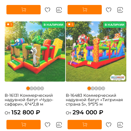
5
5
В НАЛИЧИИ
В НАЛИЧИИ
B-16131 Коммерческий
B-16483 Коммерческий
надувной батут «Чудо-
надувной батут «Тигриная
сафари», 6*4*2,8 м
страна 5», 9*5*5 м
152 800 ₽
294 000 ₽
От
От