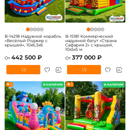
B-14218 Надувной корабль
B-15181 Коммерческий
«Весёлый Роджер с
надувной батут «Страна
крышей», 10х6,3х6
Сафария 2» с крышей,
10x5x5 м
442 500 ₽
377 000 ₽
От
От
5
5
В НАЛИЧИИ
В НАЛИЧИИ