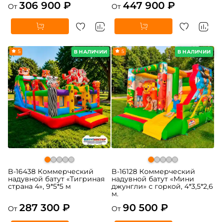
306 900 ₽
447 900 ₽
От
От
5
5
В НАЛИЧИИ
В НАЛИЧИИ
B-16438 Коммерческий
B-16128 Коммерческий
надувной батут «Тигриная
надувной батут «Мини
страна 4», 9*5*5 м
джунгли» с горкой, 4*3,5*2,6
м.
287 300 ₽
90 500 ₽
От
От