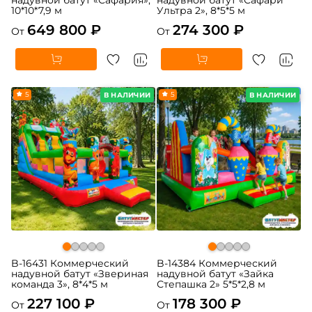
10*10*7,9 м
Ультра 2», 8*5*5 м
649 800 ₽
274 300 ₽
От
От
5
5
В НАЛИЧИИ
В НАЛИЧИИ
B-16431 Коммерческий
B-14384 Коммерческий
надувной батут «Звериная
надувной батут «Зайка
команда 3», 8*4*5 м
Степашка 2» 5*5*2,8 м
227 100 ₽
178 300 ₽
От
От