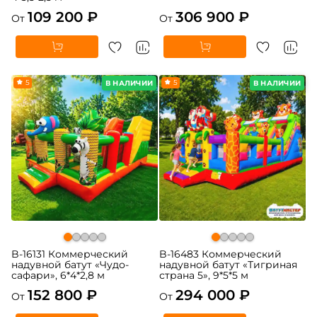
109 200 ₽
306 900 ₽
От
От
5
5
В НАЛИЧИИ
В НАЛИЧИИ
B-16131 Коммерческий
B-16483 Коммерческий
надувной батут «Чудо-
надувной батут «Тигриная
сафари», 6*4*2,8 м
страна 5», 9*5*5 м
152 800 ₽
294 000 ₽
От
От