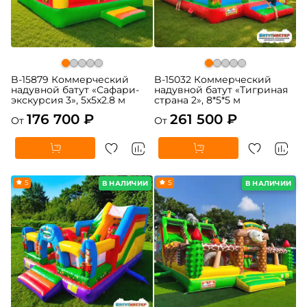
B-15879 Коммерческий
B-15032 Коммерческий
надувной батут «Сафари-
надувной батут «Тигриная
экскурсия 3», 5x5x2.8 м
страна 2», 8*5*5 м
176 700 ₽
261 500 ₽
От
От
5
5
В НАЛИЧИИ
В НАЛИЧИИ