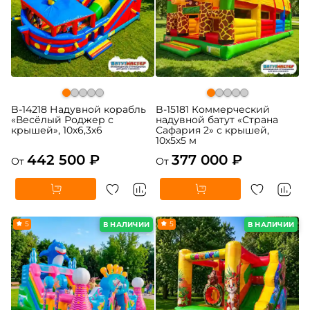
B-14218 Надувной корабль
B-15181 Коммерческий
«Весёлый Роджер с
надувной батут «Страна
крышей», 10х6,3х6
Сафария 2» с крышей,
10x5x5 м
442 500 ₽
377 000 ₽
От
От
5
5
В НАЛИЧИИ
В НАЛИЧИИ