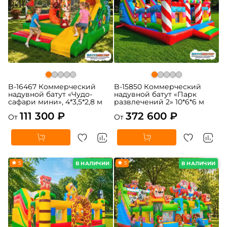
B-16467 Коммерческий
B-15850 Коммерческий
надувной батут «Чудо-
надувной батут «Парк
сафари мини», 4*3,5*2,8 м
развлечений 2» 10*6*6 м
111 300 ₽
372 600 ₽
От
От
5
5
В НАЛИЧИИ
В НАЛИЧИИ