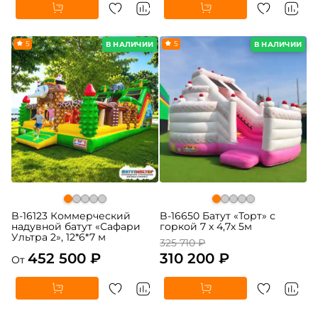
5
-5%
5
В НАЛИЧИИ
В НАЛИЧИИ
B-16123 Коммерческий
B-16650 Батут «Торт» с
надувной батут «Сафари
горкой 7 х 4,7х 5м
Ультра 2», 12*6*7 м
325 710 ₽
452 500 ₽
310 200 ₽
От