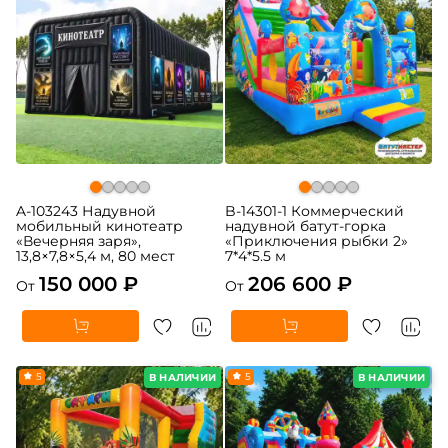
A-103243 Надувной
B-14301-1 Коммерческий
мобильный кинотеатр
надувной батут-горка
«Вечерняя заря»,
«Приключения рыбки 2»
13,8×7,8×5,4 м, 80 мест
7*4*5.5 м
150 000 ₽
206 600 ₽
От
От
5
5
В НАЛИЧИИ
В НАЛИЧИИ