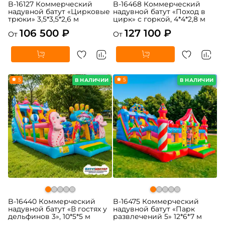
B-16127 Коммерческий
B-16468 Коммерческий
надувной батут «Цирковые
надувной батут «Поход в
трюки» 3,5*3,5*2,6 м
цирк» с горкой, 4*4*2,8 м
106 500 ₽
127 100 ₽
От
От
5
5
В НАЛИЧИИ
В НАЛИЧИИ
B-16440 Коммерческий
B-16475 Коммерческий
надувной батут «В гостях у
надувной батут «Парк
дельфинов 3», 10*5*5 м
развлечений 5» 12*6*7 м