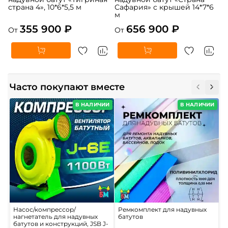
страна 4», 10*6*5,5 м
Сафария» с крышей 14*7*6
м
355 900 ₽
656 900 ₽
От
От
Часто покупают вместе
В НАЛИЧИИ
В НАЛИЧИИ
Насос/компрессор/
Ремкомплект для надувных
К
нагнетатель для надувных
батутов
д
батутов и конструкций, JSB J-
9