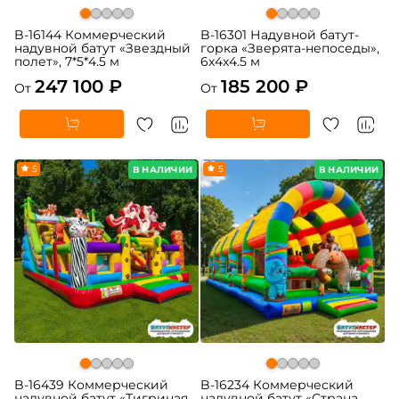
B-16144 Коммерческий
B-16301 Надувной батут-
надувной батут «Звездный
горка «Зверята-непоседы»,
полет», 7*5*4.5 м
6x4x4.5 м
247 100 ₽
185 200 ₽
От
От
5
5
В НАЛИЧИИ
В НАЛИЧИИ
B-16439 Коммерческий
B-16234 Коммерческий
надувной батут «Тигриная
надувной батут «Страна