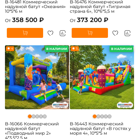
B-16481 Коммерческий
B-16476 Коммерческий
надувной батут «Океания»
надувной батут «Тигриная
10*5*6 м
страна 6», 10*6*5,5 м
358 500 ₽
373 200 ₽
От
От
4
5
В НАЛИЧИИ
В НАЛИЧИИ
B-16066 Коммерческий
B-16443 Коммерческий
надувной батут
надувной батут «В гостях у
«Подводный мир 2»
моря 4», 10*5*5 м
4*3,5*2,5 м