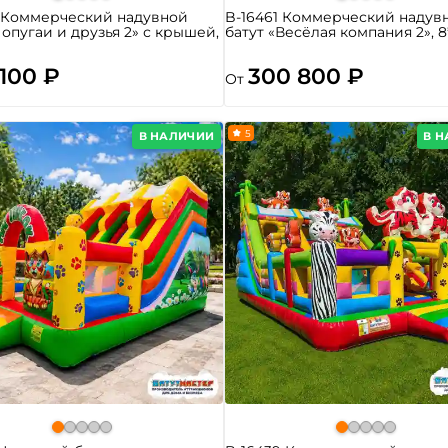
8 Коммерческий надувной
B-16461 Коммерческий надув
Попугаи и друзья 2» с крышей,
батут «Весёлая компания 2», 8
 100 ₽
300 800 ₽
От
5
В НАЛИЧИИ
В 