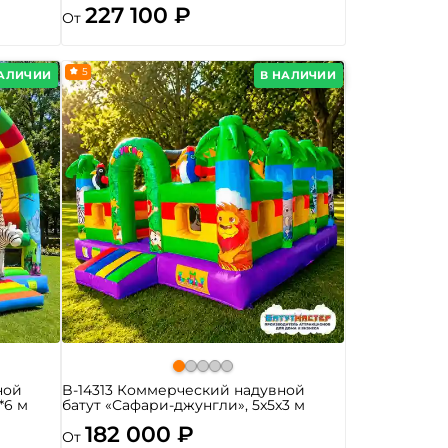
227 100 ₽
От
5
НАЛИЧИИ
В НАЛИЧИИ
ной
B-14313 Коммерческий надувной
*6 м
батут «Сафари-джунгли», 5x5x3 м
182 000 ₽
От