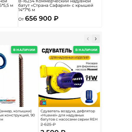
ной
B-16234 Коммерческий надувной
6*5,5 м
батут «Страна Сафария» с крышей
14*7*6 м
656 900 ₽
От
В НАЛИЧИИ
В НАЛИЧИИ
(анкер, колышки)
Сдуватель воздуха, дефлятор
Насос/компрес
ых конструкций, 90
«Huawei» для надувных
нагнетатель дл
см
батутов с насосами серии REH
батутов и конст
6E/FJ2-38C Aero
2 625 ₽