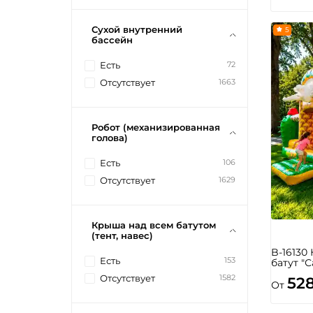
Сухой внутренний
5
бассейн
72
Есть
1663
Отсутствует
Робот (механизированная
голова)
106
Есть
1629
Отсутствует
Крыша над всем батутом
(тент, навес)
B-16130
153
Есть
батут "С
1582
Отсутствует
52
От