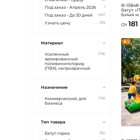
B-1584
1
Под заказ - Апрель 2026
батут «
6x4x4 м
1497
Под заказ - До 30 дней
181
239
Узнать цену
От
5
Материал
1736
Усиленный
армированный
поливинилхлорид
(ПВХ), непрозрачный
Назначение
1736
Коммерческий, для
бизнеса
Тип товара
350
Батут-горка