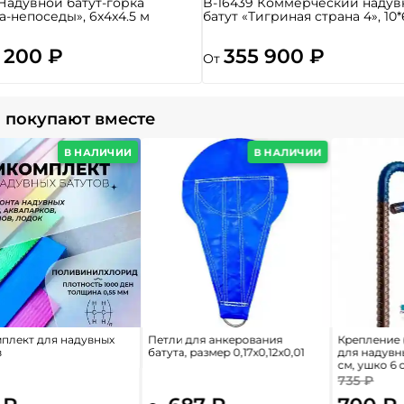
 Надувной батут-горка
B-16439 Коммерческий надув
а-непоседы», 6x4x4.5 м
батут «Тигриная страна 4», 10*
 200 ₽
355 900 ₽
От
 покупают вместе
В НАЛИЧИИ
В НАЛИЧИИ
плект для надувных
Петли для анкерования
Крепление 
в
батута, размер 0,17x0,12x0,01
для надувн
см, ушко 6 
735 ₽