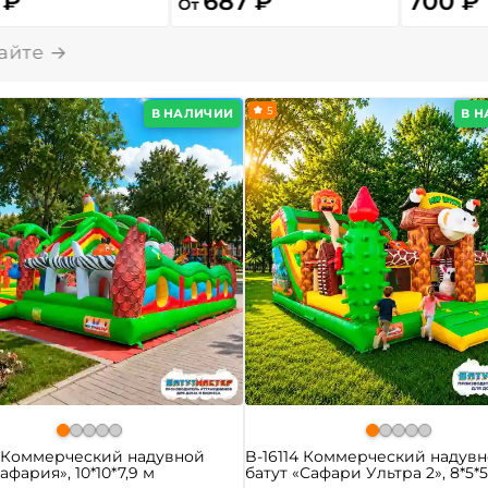
 ₽
687 ₽
700 ₽
От
5
В НАЛИЧИИ
В 
0 Коммерческий надувной
B-16114 Коммерческий надув
афария», 10*10*7,9 м
батут «Сафари Ультра 2», 8*5*