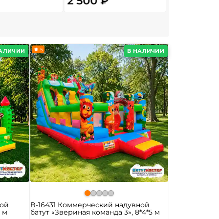
2 500 ₽
13 800
От
5
НАЛИЧИИ
В НАЛИЧИИ
ной
B-16431 Коммерческий надувной
5 м
батут «Звериная команда 3», 8*4*5 м