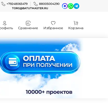
+79248065479
88005004290
TORG@BATUTMASTER.RU
рофиль
Сравнение
Избранное
Корзина