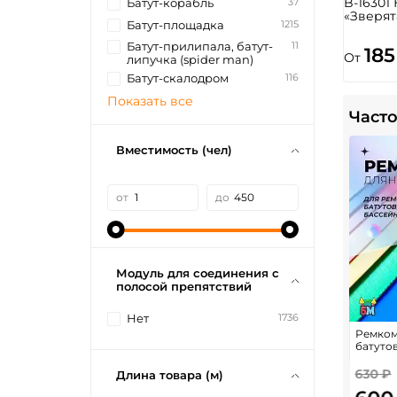
B-16301
37
Батут-корабль
«Зверят
1215
Батут-площадка
11
Батут-прилипала, батут-
185
От
липучка (spider man)
116
Батут-скалодром
Показать все
Часто
Вместимость (чел)
от
до
Модуль для соединения с
полосой препятствий
1736
Нет
Ремком
батуто
630 ₽
Длина товара (м)