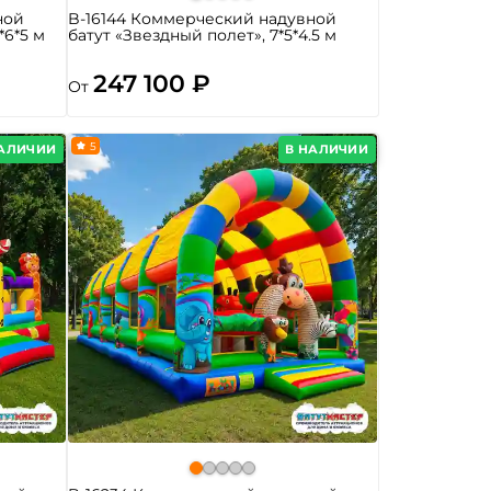
ной
B-16144 Коммерческий надувной
*6*5 м
батут «Звездный полет», 7*5*4.5 м
247 100 ₽
От
5
НАЛИЧИИ
В НАЛИЧИИ