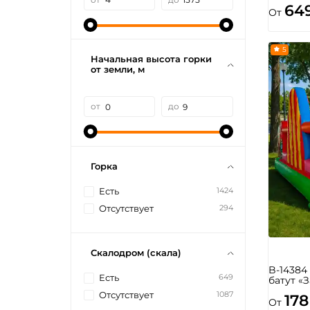
64
От
5
Начальная высота горки
от земли, м
от
до
Горка
1424
Есть
294
Отсутствует
Скалодром (скала)
B-1438
649
Есть
батут «
1087
Отсутствует
178
От