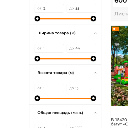
600
от
до
5
Ширина товара (м)
от
до
Высота товара (м)
от
до
Общая площадь (м.кв.)
B-1642
батут «С
от
до