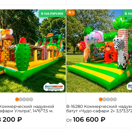
5
В НАЛИЧИИ
В 
 Коммерческий надувной
B-16280 Коммерческий надув
афари Ультра", 14*6*7,5 м.
батут «Чудо-сафари 2» 3,5*3,5*
8 200 ₽
106 600 ₽
От