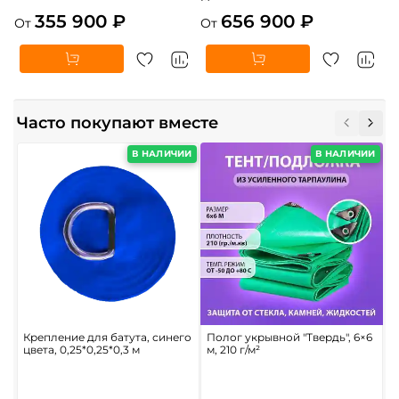
355 900 ₽
656 900 ₽
От
От
Часто покупают вместе
В НАЛИЧИИ
В НАЛИЧИИ
Крепление для батута, синего
Полог укрывной "Твердь", 6×6
Р
цвета, 0,25*0,25*0,3 м
м, 210 г/м²
б
6