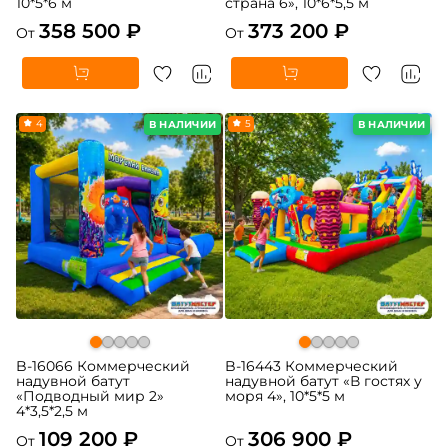
10*5*6 м
страна 6», 10*6*5,5 м
358 500 ₽
373 200 ₽
От
От
4
5
В НАЛИЧИИ
В НАЛИЧИИ
B-16066 Коммерческий
B-16443 Коммерческий
надувной батут
надувной батут «В гостях у
«Подводный мир 2»
моря 4», 10*5*5 м
4*3,5*2,5 м
109 200 ₽
306 900 ₽
От
От