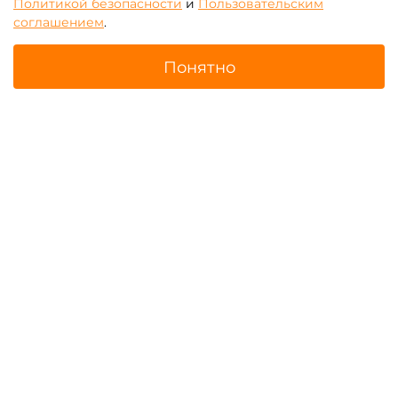
Политикой безопасности
и
Пользовательским
соглашением
.
Понятно
Главная
Поиск
Корзина
Избранное
Профиль
Батуты для бизнеса с
Надувные тоннели для
роботами
бизнеса
Надувные скалодромы для
Батутные арены
бизнеса