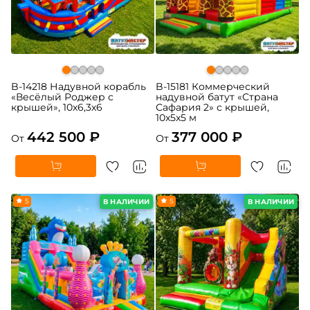
B-14218 Надувной корабль
B-15181 Коммерческий
«Весёлый Роджер с
надувной батут «Страна
крышей», 10х6,3х6
Сафария 2» с крышей,
10x5x5 м
442 500 ₽
377 000 ₽
От
От
5
5
В НАЛИЧИИ
В НАЛИЧИИ