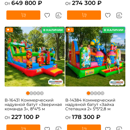
649 800 ₽
274 300 ₽
От
От
5
5
В НАЛИЧИИ
В НАЛИЧИИ
B-16431 Коммерческий
B-14384 Коммерческий
надувной батут «Звериная
надувной батут «Зайка
команда 3», 8*4*5 м
Степашка 2» 5*5*2,8 м
227 100 ₽
178 300 ₽
От
От