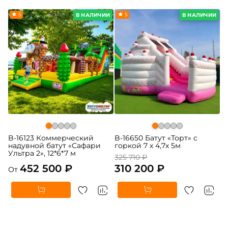
5
-5%
5
В НАЛИЧИИ
В НАЛИЧИИ
B-16123 Коммерческий
B-16650 Батут «Торт» с
надувной батут «Сафари
горкой 7 х 4,7х 5м
Ультра 2», 12*6*7 м
325 710 ₽
452 500 ₽
310 200 ₽
От