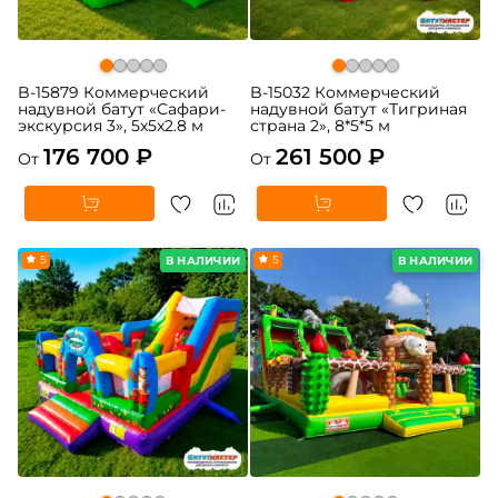
B-15879 Коммерческий
B-15032 Коммерческий
надувной батут «Сафари-
надувной батут «Тигриная
экскурсия 3», 5x5x2.8 м
страна 2», 8*5*5 м
176 700 ₽
261 500 ₽
От
От
5
5
В НАЛИЧИИ
В НАЛИЧИИ