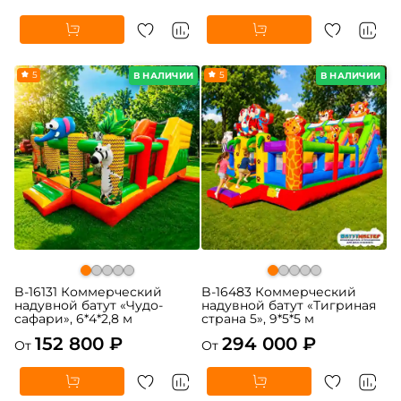
5
5
В НАЛИЧИИ
В НАЛИЧИИ
B-16131 Коммерческий
B-16483 Коммерческий
надувной батут «Чудо-
надувной батут «Тигриная
сафари», 6*4*2,8 м
страна 5», 9*5*5 м
152 800 ₽
294 000 ₽
От
От