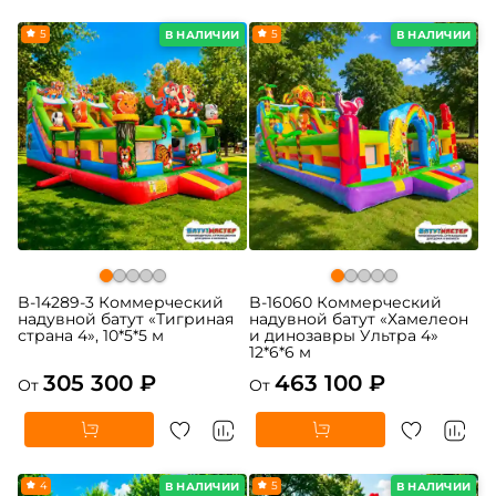
5
5
В НАЛИЧИИ
В НАЛИЧИИ
B-14289-3 Коммерческий
B-16060 Коммерческий
надувной батут «Тигриная
надувной батут «Хамелеон
страна 4», 10*5*5 м
и динозавры Ультра 4»
12*6*6 м
305 300 ₽
463 100 ₽
От
От
4
5
В НАЛИЧИИ
В НАЛИЧИИ