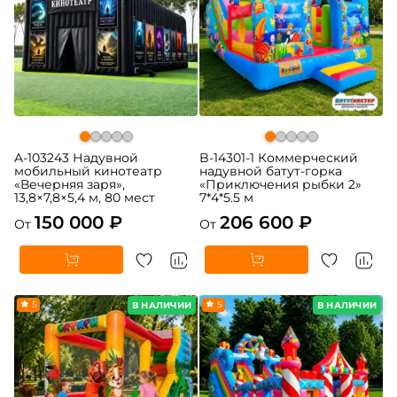
A-103243 Надувной
B-14301-1 Коммерческий
мобильный кинотеатр
надувной батут-горка
«Вечерняя заря»,
«Приключения рыбки 2»
13,8×7,8×5,4 м, 80 мест
7*4*5.5 м
150 000 ₽
206 600 ₽
От
От
5
5
В НАЛИЧИИ
В НАЛИЧИИ