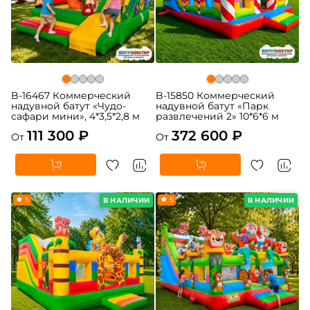
B-16467 Коммерческий
B-15850 Коммерческий
надувной батут «Чудо-
надувной батут «Парк
сафари мини», 4*3,5*2,8 м
развлечений 2» 10*6*6 м
111 300 ₽
372 600 ₽
От
От
5
5
В НАЛИЧИИ
В НАЛИЧИИ