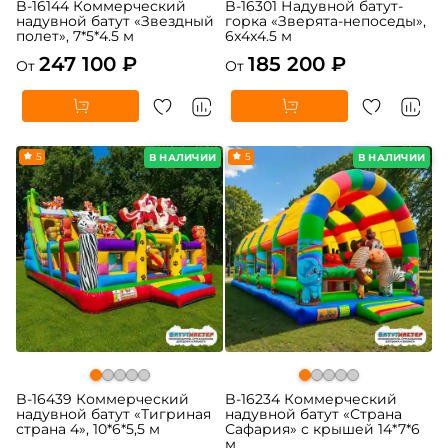
B-16144 Коммерческий
B-16301 Надувной батут-
надувной батут «Звездный
горка «Зверята-непоседы»,
полет», 7*5*4.5 м
6x4x4.5 м
247 100 ₽
185 200 ₽
От
От
5
5
В НАЛИЧИИ
В НАЛИЧИИ
B-16439 Коммерческий
B-16234 Коммерческий
надувной батут «Тигриная
надувной батут «Страна
страна 4», 10*6*5,5 м
Сафария» с крышей 14*7*6
м