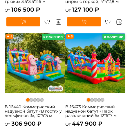
трюки» 3,5*3,5*2,6 м
цирк» с горкой, 4*4*2,8 м
106 500 ₽
127 100 ₽
От
От
5
5
В НАЛИЧИИ
В НАЛИЧИИ
B-16440 Коммерческий
B-16475 Коммерческий
надувной батут «В гостях у
надувной батут «Парк
дельфинов 3», 10*5*5 м
развлечений 5» 12*6*7 м
306 900 ₽
447 900 ₽
От
От