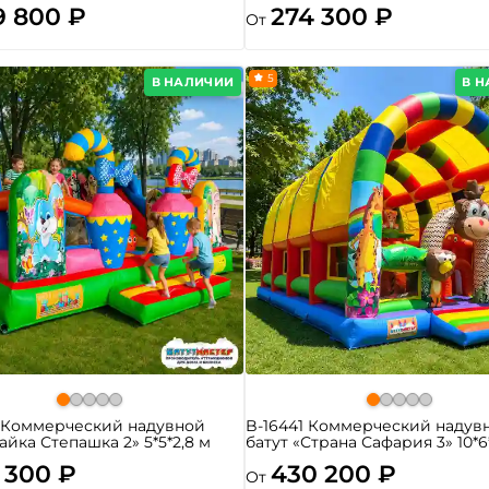
9 800 ₽
274 300 ₽
От
5
В НАЛИЧИИ
В 
4 Коммерческий надувной
B-16441 Коммерческий надув
Зайка Степашка 2» 5*5*2,8 м
батут «Страна Сафария 3» 10*6
 300 ₽
430 200 ₽
От