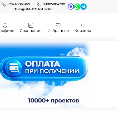
+79248065479
88005004290
TORG@BATUTMASTER.RU
рофиль
Сравнение
Избранное
Корзина