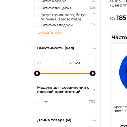
B-16301
37
Батут-корабль
«Зверят
1215
Батут-площадка
11
Батут-прилипала, батут-
185
От
липучка (spider man)
116
Батут-скалодром
Показать все
Часто
Вместимость (чел)
от
до
Модуль для соединения с
полосой препятствий
1736
Нет
Креплен
цвета, 
Длина товара (м)