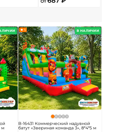
687 ₽
6 300 
От
От
5
НАЛИЧИИ
В НАЛИЧИИ
ной
B-16431 Коммерческий надувной
5 м
батут «Звериная команда 3», 8*4*5 м