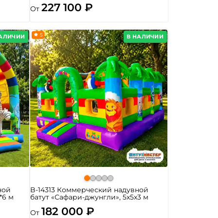
227 100 ₽
От
5
НАЛИЧИИ
В НАЛИЧИИ
ной
B-14313 Коммерческий надувной
*6 м
батут «Сафари-джунгли», 5x5x3 м
182 000 ₽
От