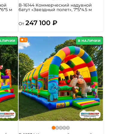
ной
B-16144 Коммерческий надувной
*6*5 м
батут «Звездный полет», 7*5*4.5 м
247 100 ₽
От
5
НАЛИЧИИ
В НАЛИЧИИ