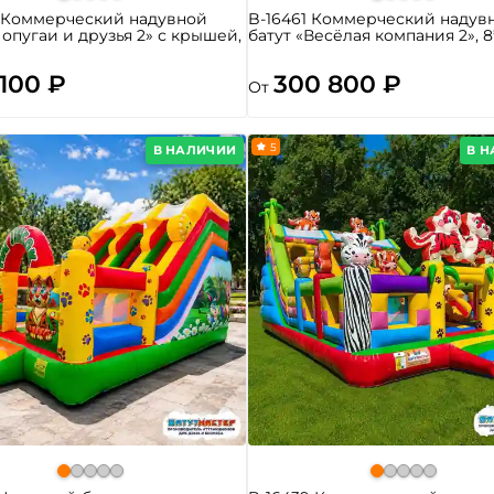
8 Коммерческий надувной
B-16461 Коммерческий надув
Попугаи и друзья 2» с крышей,
батут «Весёлая компания 2», 8
 100 ₽
300 800 ₽
От
5
В НАЛИЧИИ
В 