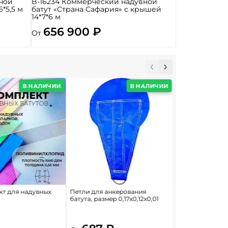
ной
B-16234 Коммерческий надувной
6*5,5 м
батут «Страна Сафария» с крышей
14*7*6 м
656 900 ₽
От
В НАЛИЧИИ
В НАЛИЧИИ
т для надувных
Петли для анкерования
Полог укрывной
батута, размер 0,17x0,12x0,01
м, 210 г/м²