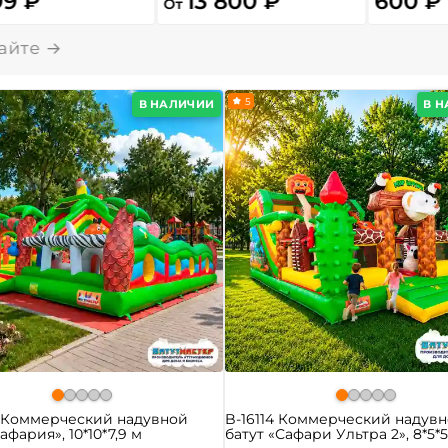
99 ₽
13 800 ₽
600 ₽
От
5
В НАЛИЧИИ
В 
0 Коммерческий надувной
B-16114 Коммерческий надув
афария», 10*10*7,9 м
батут «Сафари Ультра 2», 8*5*