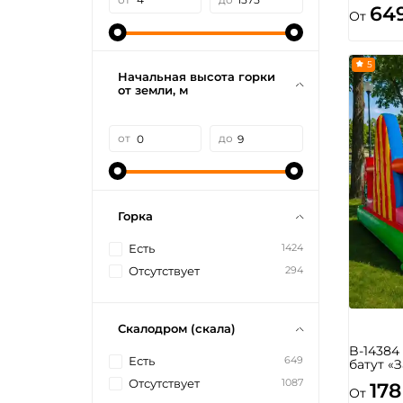
64
От
5
Начальная высота горки
от земли, м
от
до
Горка
1424
Есть
294
Отсутствует
Скалодром (скала)
B-1438
649
Есть
батут «
1087
Отсутствует
178
От