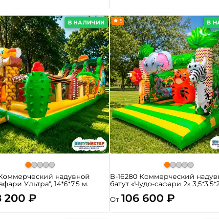
5
В НАЛИЧИИ
В 
 Коммерческий надувной
B-16280 Коммерческий надув
афари Ультра", 14*6*7,5 м.
батут «Чудо-сафари 2» 3,5*3,5*
8 200 ₽
106 600 ₽
От