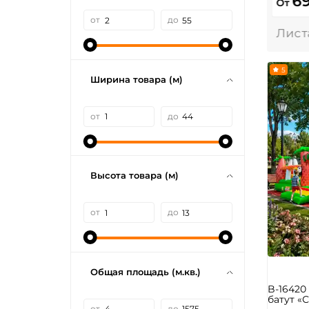
6
От
от
до
5
Ширина товара (м)
от
до
Высота товара (м)
от
до
Общая площадь (м.кв.)
B-1642
батут «С
от
до