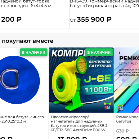
 Надувной батут-горка
B-16439 Коммерческий надув
а-непоседы», 6x4x4.5 м
батут «Тигриная страна 4», 10*
 200 ₽
355 900 ₽
От
 покупают вместе
В НАЛИЧИИ
В НАЛИЧИИ
ие для батута, синего
Насос/компрессор/
Ремкомплек
0,25*0,25*0,3 м
нагнетатель для надувных
батутов
батутов и конструкций, JSB J-
6E/FJ2-38C AeroDrive 1100 W
630 ₽