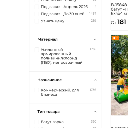
B-1584
1
Под заказ - Апрель 2026
батут «
6x4x4 м
1497
Под заказ - До 30 дней
181
239
Узнать цену
От
5
Материал
1736
Усиленный
армированный
поливинилхлорид
(ПВХ), непрозрачный
Назначение
1736
Коммерческий, для
бизнеса
Тип товара
350
Батут-горка