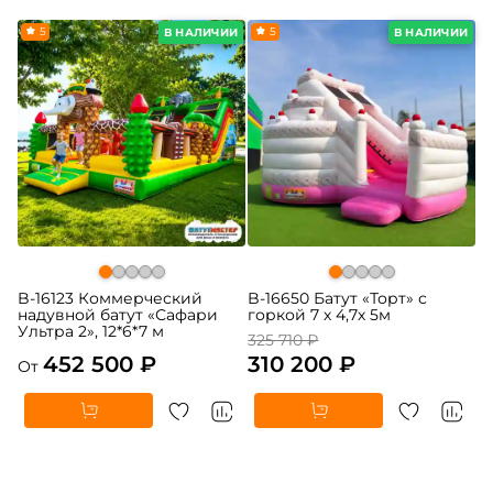
5
-5%
5
В НАЛИЧИИ
В НАЛИЧИИ
B-16123 Коммерческий
B-16650 Батут «Торт» с
надувной батут «Сафари
горкой 7 х 4,7х 5м
Ультра 2», 12*6*7 м
325 710 ₽
452 500 ₽
310 200 ₽
От