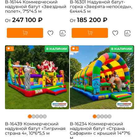
B-16144 Коммерческий
B-16301 Надувной батут-
надувной батут «Звездный
горка «Зверята-непоседы»,
полет», 7*5*4.5 м
6x4x4.5 м
247 100 ₽
185 200 ₽
От
От
5
5
В НАЛИЧИИ
В НАЛИЧИИ
B-16439 Коммерческий
B-16234 Коммерческий
надувной батут «Тигриная
надувной батут «Страна
страна 4», 10*6*5,5 м
Сафария» с крышей 14*7*6
м