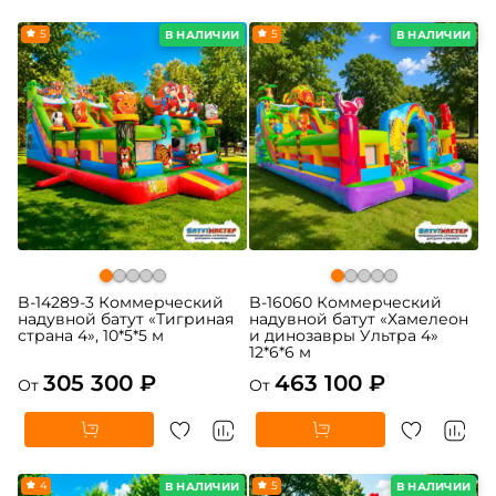
5
5
В НАЛИЧИИ
В НАЛИЧИИ
B-14289-3 Коммерческий
B-16060 Коммерческий
надувной батут «Тигриная
надувной батут «Хамелеон
страна 4», 10*5*5 м
и динозавры Ультра 4»
12*6*6 м
305 300 ₽
463 100 ₽
От
От
4
5
В НАЛИЧИИ
В НАЛИЧИИ