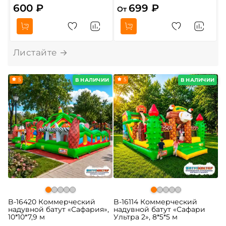
600 ₽
699 ₽
От
О
5
5
В НАЛИЧИИ
В НАЛИЧИИ
B-16420 Коммерческий
B-16114 Коммерческий
надувной батут «Сафария»,
надувной батут «Сафари
10*10*7,9 м
Ультра 2», 8*5*5 м