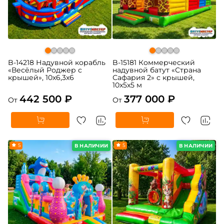
B-14218 Надувной корабль
B-15181 Коммерческий
«Весёлый Роджер с
надувной батут «Страна
крышей», 10х6,3х6
Сафария 2» с крышей,
10x5x5 м
442 500 ₽
377 000 ₽
От
От
5
5
В НАЛИЧИИ
В НАЛИЧИИ