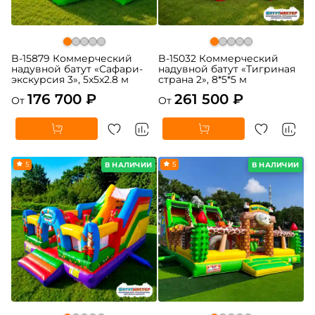
B-15879 Коммерческий
B-15032 Коммерческий
надувной батут «Сафари-
надувной батут «Тигриная
экскурсия 3», 5x5x2.8 м
страна 2», 8*5*5 м
176 700 ₽
261 500 ₽
От
От
5
5
В НАЛИЧИИ
В НАЛИЧИИ