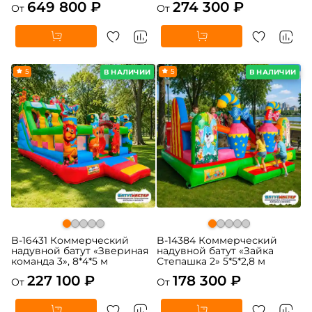
649 800 ₽
274 300 ₽
От
От
5
5
В НАЛИЧИИ
В НАЛИЧИИ
B-16431 Коммерческий
B-14384 Коммерческий
надувной батут «Звериная
надувной батут «Зайка
команда 3», 8*4*5 м
Степашка 2» 5*5*2,8 м
227 100 ₽
178 300 ₽
От
От