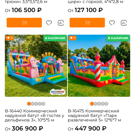
трюки» 3,5*3,5*2,6 м
цирк» с горкой, 4*4*2,8 м
106 500 ₽
127 100 ₽
От
От
5
5
В НАЛИЧИИ
В НАЛИЧИИ
B-16440 Коммерческий
B-16475 Коммерческий
надувной батут «В гостях у
надувной батут «Парк
дельфинов 3», 10*5*5 м
развлечений 5» 12*6*7 м
306 900 ₽
447 900 ₽
От
От