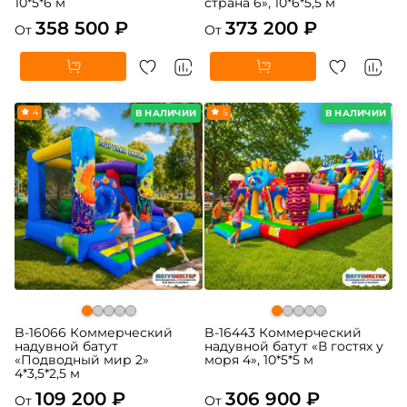
10*5*6 м
страна 6», 10*6*5,5 м
358 500 ₽
373 200 ₽
От
От
4
5
В НАЛИЧИИ
В НАЛИЧИИ
B-16066 Коммерческий
B-16443 Коммерческий
надувной батут
надувной батут «В гостях у
«Подводный мир 2»
моря 4», 10*5*5 м
4*3,5*2,5 м
109 200 ₽
306 900 ₽
От
От