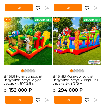
5
5
В НАЛИЧИИ
В НАЛИЧИИ
B-16131 Коммерческий
B-16483 Коммерческий
надувной батут «Чудо-
надувной батут «Тигриная
сафари», 6*4*2,8 м
страна 5», 9*5*5 м
152 800 ₽
294 000 ₽
От
От