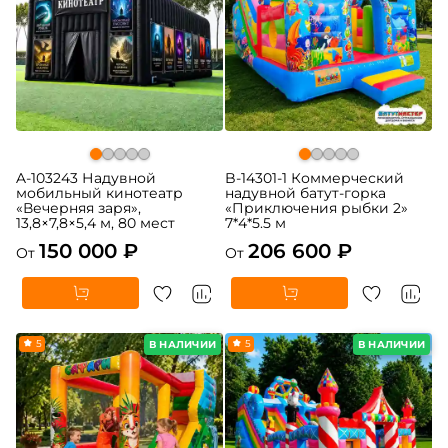
A-103243 Надувной
B-14301-1 Коммерческий
мобильный кинотеатр
надувной батут-горка
«Вечерняя заря»,
«Приключения рыбки 2»
13,8×7,8×5,4 м, 80 мест
7*4*5.5 м
150 000 ₽
206 600 ₽
От
От
5
5
В НАЛИЧИИ
В НАЛИЧИИ