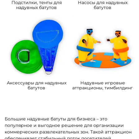
358 500 ₽
373 200 ₽
От
От
4
5
В НАЛИЧИИ
В НАЛИЧИИ
B-16066 Коммерческий
B-16443 Коммерческий
надувной батут
надувной батут «В гостях у
«Подводный мир 2»
моря 4», 10*5*5 м
4*3,5*2,5 м
109 200 ₽
306 900 ₽
От
От