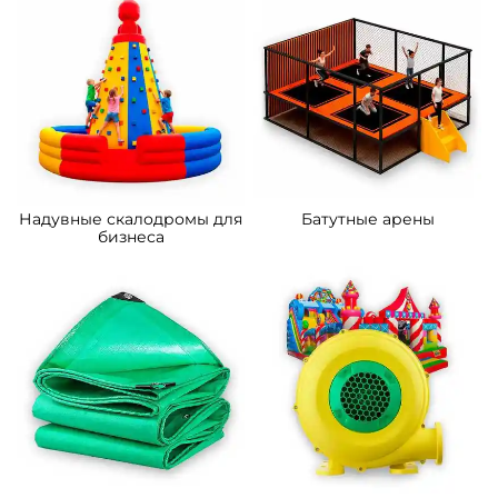
A-11105 Коммерческий
B-16124 Коммерческий
надувной батут «Царство
надувной батут «Мир
зверей 2», 5x5x2.8 м
Сафари 2», 14*7*7,5 м.
162 200 ₽
633 900 ₽
От
От
5
5
В НАЛИЧИИ
В НАЛИЧИИ
B-16481 Коммерческий
B-16476 Коммерческий
надувной батут «Океания»
надувной батут «Тигриная
10*5*6 м
страна 6», 10*6*5,5 м