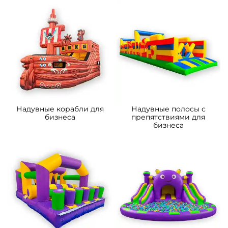
A-103243 Надувной
B-14301-1 Коммерческий
мобильный кинотеатр
надувной батут-горка
«Вечерняя заря»,
«Приключения рыбки 2»
13,8×7,8×5,4 м, 80 мест
7*4*5.5 м
150 000 ₽
206 600 ₽
От
От
5
5
В НАЛИЧИИ
В НАЛИЧИИ