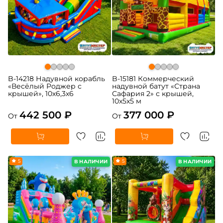
B-14218 Надувной корабль
B-15181 Коммерческий
«Весёлый Роджер с
надувной батут «Страна
крышей», 10х6,3х6
Сафария 2» с крышей,
10x5x5 м
442 500 ₽
377 000 ₽
От
От
5
5
В НАЛИЧИИ
В НАЛИЧИИ