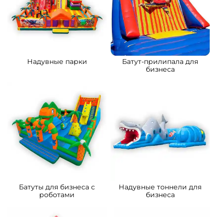
B-15879 Коммерческий
B-15032 Коммерческий
надувной батут «Сафари-
надувной батут «Тигриная
экскурсия 3», 5x5x2.8 м
страна 2», 8*5*5 м
176 700 ₽
261 500 ₽
От
От
5
5
В НАЛИЧИИ
В НАЛИЧИИ