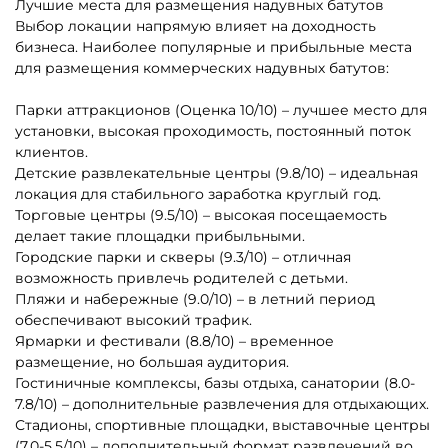
Показать еще
1
2
3
…
73
Другие интересные категории
Батуты для бизнеса в
Каркасные батуты