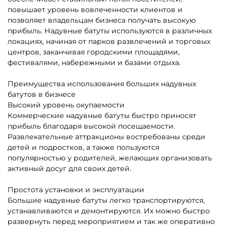
5
5
В НАЛИЧИИ
В НАЛИЧИИ
B-16131 Коммерческий
B-16483 Коммерческий
надувной батут «Чудо-
надувной батут «Тигриная
сафари», 6*4*2,8 м
страна 5», 9*5*5 м
152 800 ₽
294 000 ₽
От
От