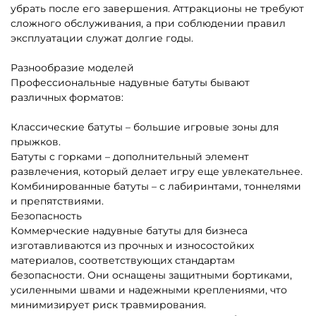
5
5
В НАЛИЧИИ
В НАЛИЧИИ
B-16123 Коммерческий
B-16650 Батут «Торт» с
надувной батут «Сафари
горкой 7 х 4,7х 5м
Ультра 2», 12*6*7 м
325 710 ₽
452 500 ₽
310 200 ₽
От