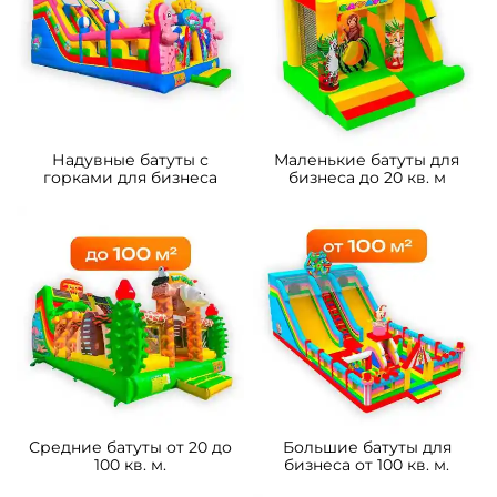
4
5
В НАЛИЧИИ
В НАЛИЧИИ
B-16433 Коммерческий
B-16490 Коммерческий
надувной батут «Чудо-
надувной батут «Драконы в
сафари 2» 3,5*3,5*2,6 м
тропиках», 8*4*5 м
105 700 ₽
233 800 ₽
От
От
5
5
В НАЛИЧИИ
В НАЛИЧИИ