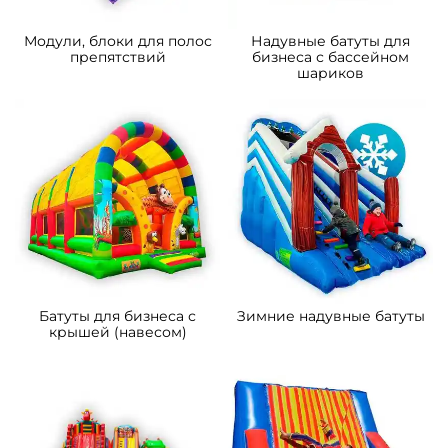
B-16467 Коммерческий
B-15850 Коммерческий
надувной батут «Чудо-
надувной батут «Парк
сафари мини», 4*3,5*2,8 м
развлечений 2» 10*6*6 м
111 300 ₽
372 600 ₽
От
От
5
5
В НАЛИЧИИ
В НАЛИЧИИ