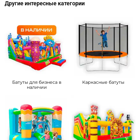
306 900 ₽
447 900 ₽
От
От
5
5
В НАЛИЧИИ
В НАЛИЧИИ
B-16438 Коммерческий
B-16128 Коммерческий
надувной батут «Тигриная
надувной батут «Мини
страна 4», 9*5*5 м
джунгли» с горкой, 4*3,5*2,6
м.
287 300 ₽
90 500 ₽
От
От