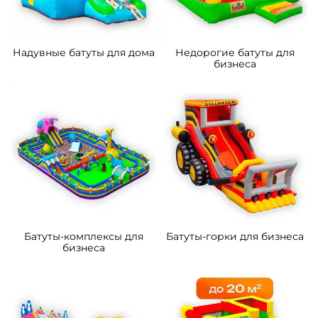
5
5
В НАЛИЧИИ
В НАЛИЧИИ
B-14289-3 Коммерческий
B-16060 Коммерческий
надувной батут «Тигриная
надувной батут «Хамелеон
страна 4», 10*5*5 м
и динозавры Ультра 4»
12*6*6 м
305 300 ₽
463 100 ₽
От
От