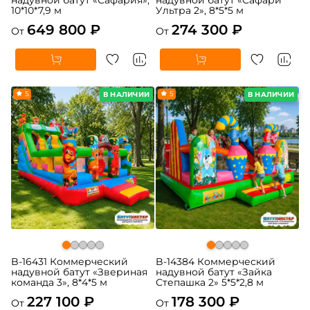
10*10*7,9 м
Ультра 2», 8*5*5 м
649 800 ₽
274 300 ₽
От
От
5
5
В НАЛИЧИИ
В НАЛИЧИИ
B-16431 Коммерческий
B-14384 Коммерческий
надувной батут «Звериная
надувной батут «Зайка
команда 3», 8*4*5 м
Степашка 2» 5*5*2,8 м
227 100 ₽
178 300 ₽
От
От