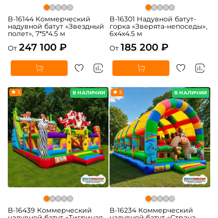
B-16144 Коммерческий
B-16301 Надувной батут-
надувной батут «Звездный
горка «Зверята-непоседы»,
полет», 7*5*4.5 м
6x4x4.5 м
247 100 ₽
185 200 ₽
От
От
5
5
В НАЛИЧИИ
В НАЛИЧИИ
B-16439 Коммерческий
B-16234 Коммерческий
надувной батут «Тигриная
надувной батут «Страна