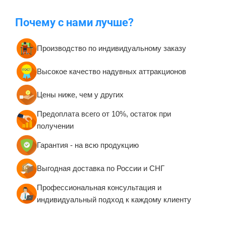
Средние батуты от 20 до
Большие батуты для
100 кв. м.
бизнеса от 100 кв. м.
Надувные корабли для
Надувные полосы с
бизнеса
препятствиями для
бизнеса