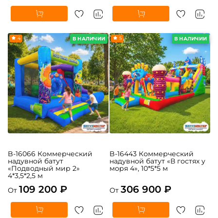
10*5*6 м
страна 6», 10*6*5,5 м
358 500 ₽
373 200 ₽
От
От
4
5
В НАЛИЧИИ
В НАЛИЧИИ
B-16066 Коммерческий
B-16443 Коммерческий
надувной батут
надувной батут «В гостях у
«Подводный мир 2»
моря 4», 10*5*5 м
4*3,5*2,5 м
109 200 ₽
306 900 ₽
От
От