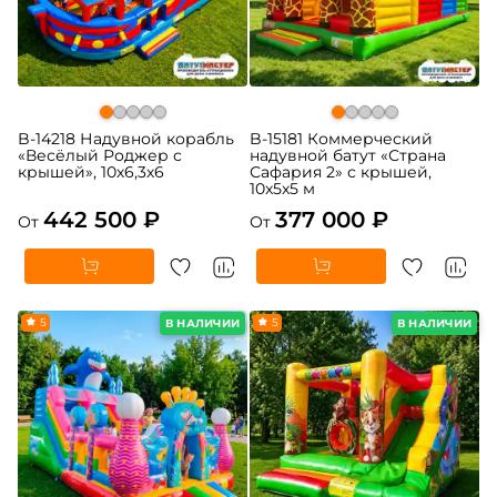
B-14218 Надувной корабль
B-15181 Коммерческий
«Весёлый Роджер с
надувной батут «Страна
крышей», 10х6,3х6
Сафария 2» с крышей,
10x5x5 м
442 500 ₽
377 000 ₽
От
От
5
5
В НАЛИЧИИ
В НАЛИЧИИ