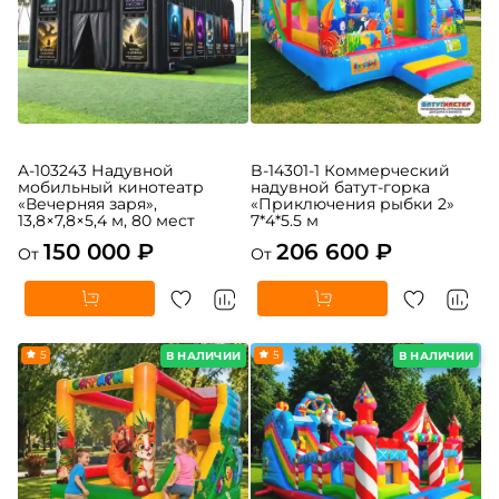
A-103243 Надувной
B-14301-1 Коммерческий
мобильный кинотеатр
надувной батут-горка
«Вечерняя заря»,
«Приключения рыбки 2»
13,8×7,8×5,4 м, 80 мест
7*4*5.5 м
150 000 ₽
206 600 ₽
От
От
5
5
В НАЛИЧИИ
В НАЛИЧИИ