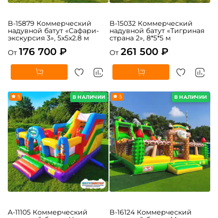
B-15879 Коммерческий
B-15032 Коммерческий
надувной батут «Сафари-
надувной батут «Тигриная
экскурсия 3», 5x5x2.8 м
страна 2», 8*5*5 м
176 700 ₽
261 500 ₽
От
От
5
5
В НАЛИЧИИ
В НАЛИЧИИ