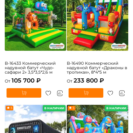
B-16433 Коммерческий
B-16490 Коммерческий
надувной батут «Чудо-
надувной батут «Драконы в
сафари 2» 3,5*3,5*2,6 м
тропиках», 8*4*5 м
105 700 ₽
233 800 ₽
От
От
5
5
В НАЛИЧИИ
В НАЛИЧИИ