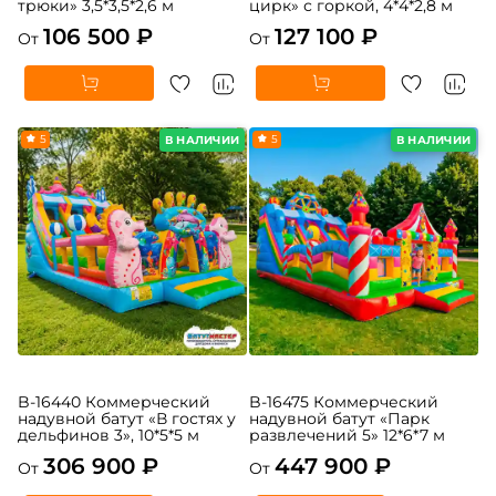
трюки» 3,5*3,5*2,6 м
цирк» с горкой, 4*4*2,8 м
106 500 ₽
127 100 ₽
От
От
5
5
В НАЛИЧИИ
В НАЛИЧИИ
B-16440 Коммерческий
B-16475 Коммерческий
надувной батут «В гостях у
надувной батут «Парк
дельфинов 3», 10*5*5 м
развлечений 5» 12*6*7 м
306 900 ₽
447 900 ₽
От
От