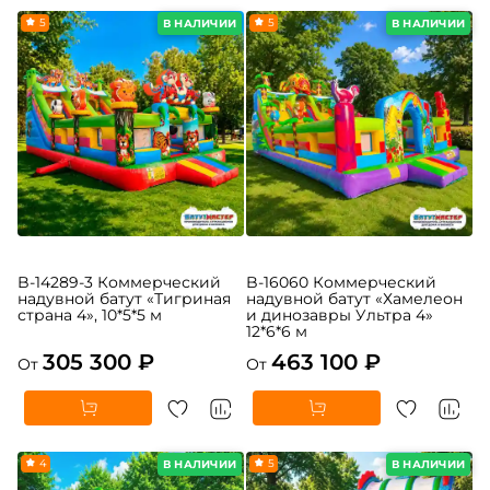
5
5
В НАЛИЧИИ
В НАЛИЧИИ
B-14289-3 Коммерческий
B-16060 Коммерческий
надувной батут «Тигриная
надувной батут «Хамелеон
страна 4», 10*5*5 м
и динозавры Ультра 4»
12*6*6 м
305 300 ₽
463 100 ₽
От
От
4
5
В НАЛИЧИИ
В НАЛИЧИИ