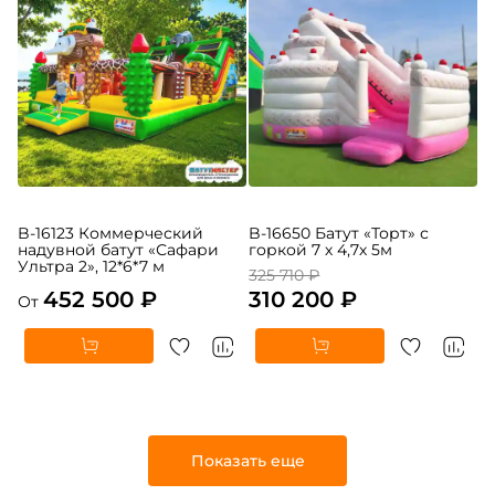
5
-5%
5
В НАЛИЧИИ
В НАЛИЧИИ
B-16123 Коммерческий
B-16650 Батут «Торт» с
надувной батут «Сафари
горкой 7 х 4,7х 5м
Ультра 2», 12*6*7 м
325 710 ₽
452 500 ₽
310 200 ₽
От