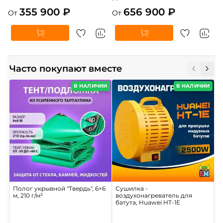
355 900 ₽
656 900 ₽
От
От
Часто покупают вместе
В НАЛИЧИИ
В НАЛИЧИИ
Полог укрывной "Твердь", 6×6
Сушилка -
П
м, 210 г/м²
воздухонагреватель для
б
батута, Huawei HT-1E