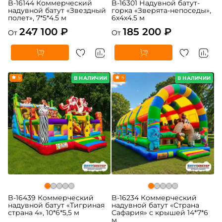
B-16144 Коммерческий
B-16301 Надувной батут-
надувной батут «Звездный
горка «Зверята-непоседы»,
полет», 7*5*4.5 м
6x4x4.5 м
247 100 ₽
185 200 ₽
От
От
5
5
В НАЛИЧИИ
В НАЛИЧИИ
B-16439 Коммерческий
B-16234 Коммерческий
надувной батут «Тигриная
надувной батут «Страна
страна 4», 10*6*5,5 м
Сафария» с крышей 14*7*6
м