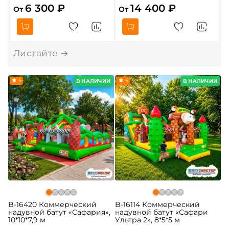
6 300 ₽
14 400 ₽
От
От
О
5
5
В НАЛИЧИИ
В НАЛИЧИИ
B-16420 Коммерческий
B-16114 Коммерческий
надувной батут «Сафария»,
надувной батут «Сафари
10*10*7,9 м
Ультра 2», 8*5*5 м