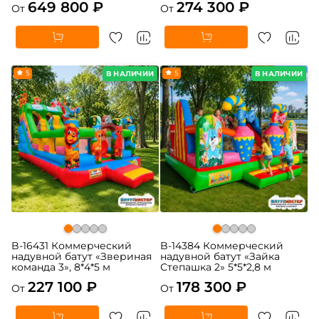
649 800 ₽
274 300 ₽
От
От
5
5
В НАЛИЧИИ
В НАЛИЧИИ
B-16431 Коммерческий
B-14384 Коммерческий
надувной батут «Звериная
надувной батут «Зайка
команда 3», 8*4*5 м
Степашка 2» 5*5*2,8 м
227 100 ₽
178 300 ₽
От
От