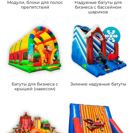
B-16467 Коммерческий
B-15850 Коммерческий
надувной батут «Чудо-
надувной батут «Парк
сафари мини», 4*3,5*2,8 м
развлечений 2» 10*6*6 м
111 300 ₽
372 600 ₽
От
От
5
5
В НАЛИЧИИ
В НАЛИЧИИ