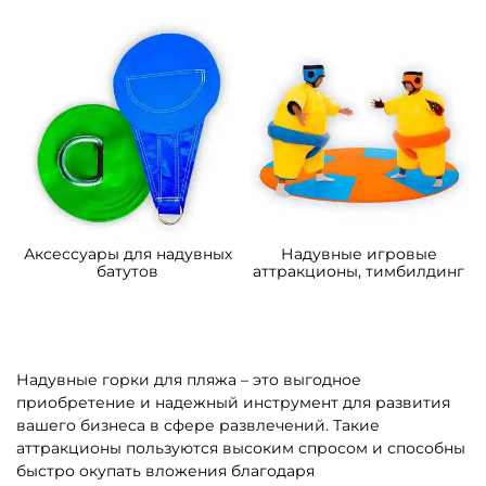
4
5
В НАЛИЧИИ
В НАЛИЧИИ
B-16066 Коммерческий
B-16443 Коммерческий
надувной батут
надувной батут «В гостях у
«Подводный мир 2»
моря 4», 10*5*5 м
4*3,5*2,5 м
109 200 ₽
306 900 ₽
От
От