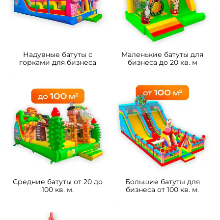
B-16433 Коммерческий
B-16490 Коммерческий
надувной батут «Чудо-
надувной батут «Драконы в
сафари 2» 3,5*3,5*2,6 м
тропиках», 8*4*5 м
105 700 ₽
233 800 ₽
От
От
5
5
В НАЛИЧИИ
В НАЛИЧИИ