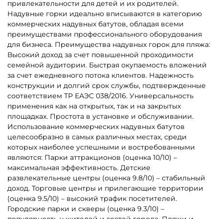
5
5
В НАЛИЧИИ
В НАЛИЧИИ
B-16131 Коммерческий
B-16483 Коммерческий
надувной батут «Чудо-
надувной батут «Тигриная
сафари», 6*4*2,8 м
страна 5», 9*5*5 м
152 800 ₽
294 000 ₽
От
От
5
5
В НАЛИЧИИ
В НАЛИЧИИ