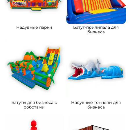
B-15879 Коммерческий
B-15032 Коммерческий
надувной батут «Сафари-
надувной батут «Тигриная
экскурсия 3», 5x5x2.8 м
страна 2», 8*5*5 м
176 700 ₽
261 500 ₽
От
От
5
5
В НАЛИЧИИ
В НАЛИЧИИ
A-11105 Коммерческий
B-16124 Коммерческий