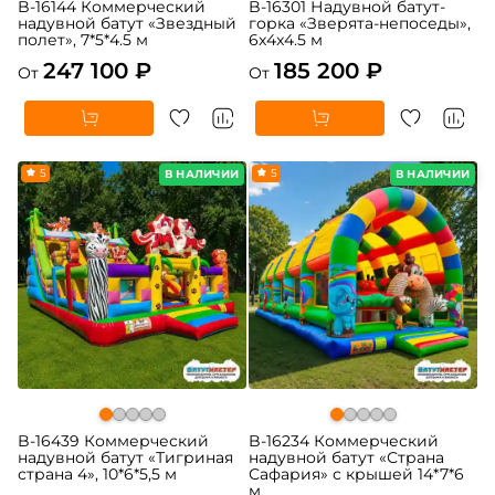
B-16144 Коммерческий
B-16301 Надувной батут-
надувной батут «Звездный
горка «Зверята-непоседы»,
полет», 7*5*4.5 м
6x4x4.5 м
247 100 ₽
185 200 ₽
От
От
5
5
В НАЛИЧИИ
В НАЛИЧИИ
B-16439 Коммерческий
B-16234 Коммерческий
надувной батут «Тигриная
надувной батут «Страна
страна 4», 10*6*5,5 м
Сафария» с крышей 14*7*6
м