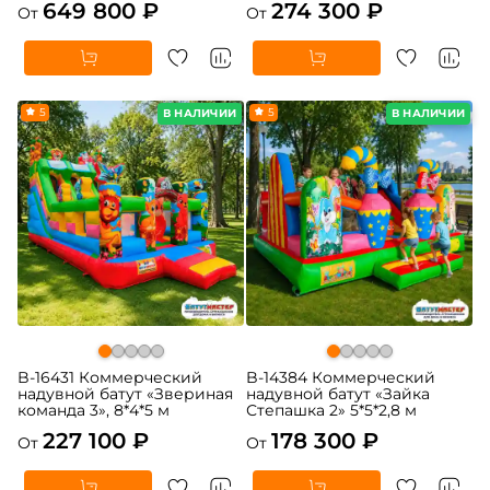
649 800 ₽
274 300 ₽
От
От
5
5
В НАЛИЧИИ
В НАЛИЧИИ
B-16431 Коммерческий
B-14384 Коммерческий
надувной батут «Звериная
надувной батут «Зайка
команда 3», 8*4*5 м
Степашка 2» 5*5*2,8 м
227 100 ₽
178 300 ₽
От
От