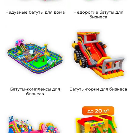
5
5
В НАЛИЧИИ
В НАЛИЧИИ
B-14289-3 Коммерческий
B-16060 Коммерческий
надувной батут «Тигриная
надувной батут «Хамелеон
страна 4», 10*5*5 м
и динозавры Ультра 4»
12*6*6 м
305 300 ₽
463 100 ₽
От
От
4
5
В НАЛИЧИИ
В НАЛИЧИИ