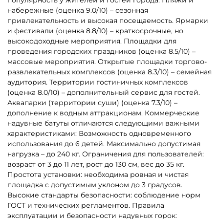
B-16123 Коммерческий
B-16650 Батут «Торт» с
надувной батут «Сафари
горкой 7 х 4,7х 5м
Ультра 2», 12*6*7 м
325 710 ₽
452 500 ₽
310 200 ₽
От
Показать еще