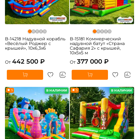
B-14218 Надувной корабль
B-15181 Коммерческий
«Весёлый Роджер с
надувной батут «Страна
крышей», 10х6,3х6
Сафария 2» с крышей,
10x5x5 м
442 500 ₽
377 000 ₽
От
От
5
5
В НАЛИЧИИ
В НАЛИЧИИ