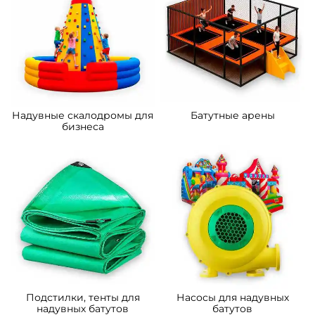
надувной батут «Царство
надувной батут «Мир
зверей 2», 5x5x2.8 м
Сафари 2», 14*7*7,5 м.
162 200 ₽
633 900 ₽
От
От
5
5
В НАЛИЧИИ
В НАЛИЧИИ
B-16481 Коммерческий
B-16476 Коммерческий
надувной батут «Океания»
надувной батут «Тигриная
10*5*6 м
страна 6», 10*6*5,5 м
358 500 ₽
373 200 ₽
От
От