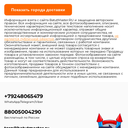
Средние батуты от 20 до
Большие батуты для
100 кв. м.
бизнеса от 100 кв. м.
Надувные корабли для
Надувные полосы с
бизнеса
препятствиями для
бизнеса