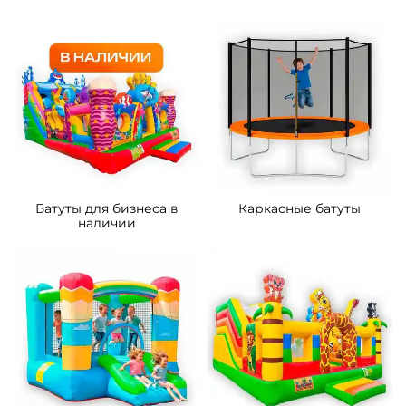
5
5
В НАЛИЧИИ
В НАЛИЧИИ
B-16438 Коммерческий
B-16128 Коммерческий
надувной батут «Тигриная
надувной батут «Мини
страна 4», 9*5*5 м
джунгли» с горкой, 4*3,5*2,6
м.
287 300 ₽
90 500 ₽
От
От