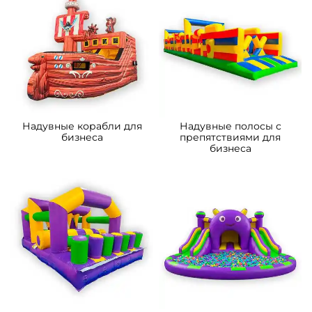
A-103243 Надувной
B-14301-1 Коммерческий
мобильный кинотеатр
надувной батут-горка
«Вечерняя заря»,
«Приключения рыбки 2»
13,8×7,8×5,4 м, 80 мест
7*4*5.5 м
150 000 ₽
206 600 ₽
От
От
5
5
В НАЛИЧИИ
В НАЛИЧИИ