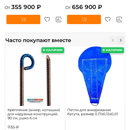
355 900 ₽
656 900 ₽
От
От
Часто покупают вместе
В НАЛИЧИИ
В НАЛИЧИИ
Крепление (анкер, колышки)
Петли для анкерования
П
для надувных конструкций,
батута, размер 0,17x0,12x0,01
м
90 см, ушко 6 см
735 ₽