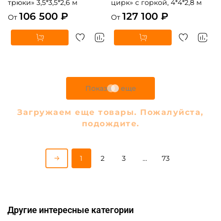
трюки» 3,5*3,5*2,6 м
цирк» с горкой, 4*4*2,8 м
106 500 ₽
127 100 ₽
От
От
5
5
В НАЛИЧИИ
В НАЛИЧИИ
B-16440 Коммерческий
B-16475 Коммерческий
надувной батут «В гостях у
надувной батут «Парк
дельфинов 3», 10*5*5 м
развлечений 5» 12*6*7 м
306 900 ₽
447 900 ₽
От
От