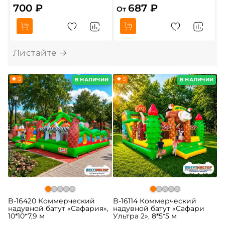
700 ₽
687 ₽
От
О
5
5
В НАЛИЧИИ
В НАЛИЧИИ
B-16420 Коммерческий
B-16114 Коммерческий
надувной батут «Сафария»,
надувной батут «Сафари
10*10*7,9 м
Ультра 2», 8*5*5 м