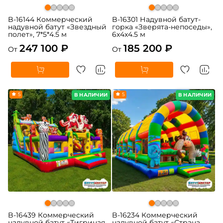
B-16144 Коммерческий
B-16301 Надувной батут-
надувной батут «Звездный
горка «Зверята-непоседы»,
полет», 7*5*4.5 м
6x4x4.5 м
247 100 ₽
185 200 ₽
От
От
5
5
В НАЛИЧИИ
В НАЛИЧИИ
B-16439 Коммерческий
B-16234 Коммерческий
надувной батут «Тигриная
надувной батут «Страна