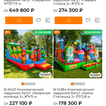
надувной батут «Сафария»,
надувной батут «Сафари
10*10*7,9 м
Ультра 2», 8*5*5 м
649 800 ₽
274 300 ₽
От
От
5
5
В НАЛИЧИИ
В НАЛИЧИИ
B-16431 Коммерческий
B-14384 Коммерческий
надувной батут «Звериная
надувной батут «Зайка
команда 3», 8*4*5 м
Степашка 2» 5*5*2,8 м
227 100 ₽
178 300 ₽
От
От