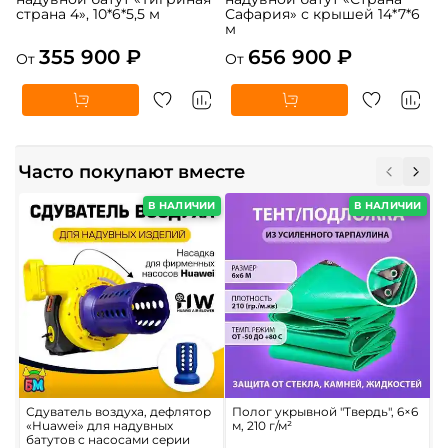
страна 4», 10*6*5,5 м
Сафария» с крышей 14*7*6
м
355 900 ₽
656 900 ₽
От
От
Часто покупают вместе
В НАЛИЧИИ
В НАЛИЧИИ
Сдуватель воздуха, дефлятор
Полог укрывной "Твердь", 6×6
К
«Huawei» для надувных
м, 210 г/м²
д
батутов с насосами серии
9