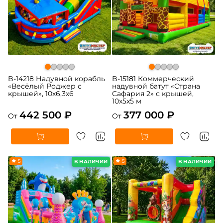
B-14218 Надувной корабль
B-15181 Коммерческий
«Весёлый Роджер с
надувной батут «Страна
крышей», 10х6,3х6
Сафария 2» с крышей,
10x5x5 м
442 500 ₽
377 000 ₽
От
От
5
5
В НАЛИЧИИ
В НАЛИЧИИ