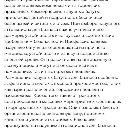
5
5
В НАЛИЧИИ
В НАЛИЧИИ
B-16131 Коммерческий
B-16483 Коммерческий
надувной батут «Чудо-
надувной батут «Тигриная
сафари», 6*4*2,8 м
страна 5», 9*5*5 м
152 800 ₽
294 000 ₽
От
От