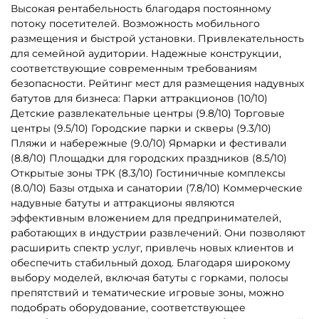
5
5
В НАЛИЧИИ
В НАЛИЧИИ
B-16123 Коммерческий
B-16650 Батут «Торт» с
надувной батут «Сафари
горкой 7 х 4,7х 5м
Ультра 2», 12*6*7 м
325 710 ₽
452 500 ₽
310 200 ₽
От