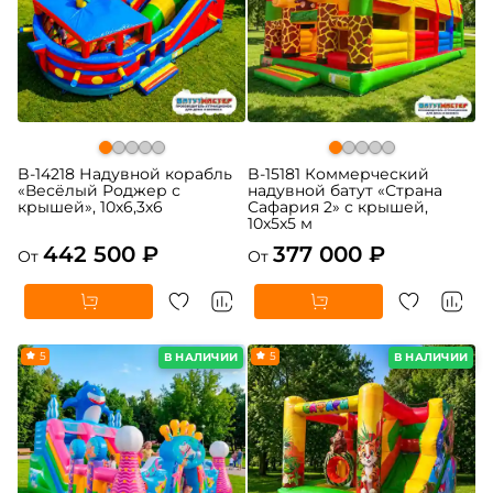
B-14218 Надувной корабль
B-15181 Коммерческий
«Весёлый Роджер с
надувной батут «Страна
крышей», 10х6,3х6
Сафария 2» с крышей,
10x5x5 м
442 500 ₽
377 000 ₽
От
От
5
5
В НАЛИЧИИ
В НАЛИЧИИ