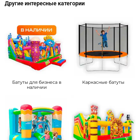
306 900 ₽
447 900 ₽
От
От
5
5
В НАЛИЧИИ
В НАЛИЧИИ
B-16438 Коммерческий
B-16128 Коммерческий
надувной батут «Тигриная
надувной батут «Мини
страна 4», 9*5*5 м
джунгли» с горкой, 4*3,5*2,6
м.
287 300 ₽
90 500 ₽
От
От