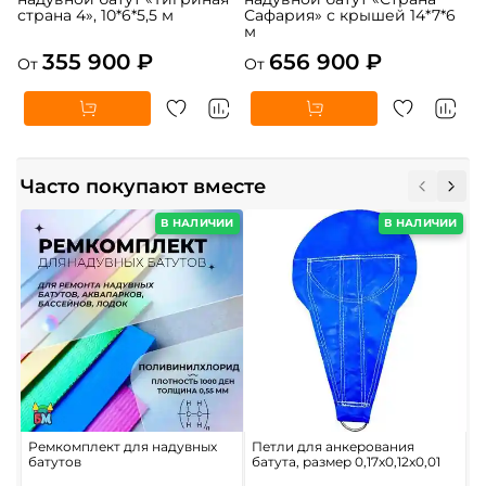
страна 4», 10*6*5,5 м
Сафария» с крышей 14*7*6
м
355 900 ₽
656 900 ₽
От
От
Часто покупают вместе
В НАЛИЧИИ
В НАЛИЧИИ
Ремкомплект для надувных
Петли для анкерования
С
батутов
батута, размер 0,17x0,12x0,01
в
б