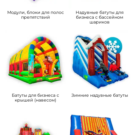
B-16467 Коммерческий
B-15850 Коммерческий
надувной батут «Чудо-
надувной батут «Парк
сафари мини», 4*3,5*2,8 м
развлечений 2» 10*6*6 м
111 300 ₽
372 600 ₽
От
От
5
5
В НАЛИЧИИ
В НАЛИЧИИ