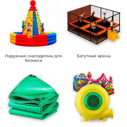
A-11105 Коммерческий
B-16124 Коммерческий
надувной батут «Царство
надувной батут «Мир
зверей 2», 5x5x2.8 м
Сафари 2», 14*7*7,5 м.
162 200 ₽
633 900 ₽
От
От
5
5
В НАЛИЧИИ
В НАЛИЧИИ
B-16481 Коммерческий
B-16476 Коммерческий
надувной батут «Океания»
надувной батут «Тигриная
10*5*6 м
страна 6», 10*6*5,5 м