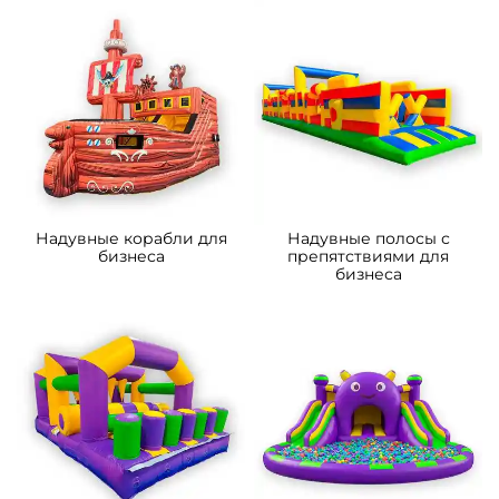
A-103243 Надувной
B-14301-1 Коммерческий
мобильный кинотеатр
надувной батут-горка
«Вечерняя заря»,
«Приключения рыбки 2»
13,8×7,8×5,4 м, 80 мест
7*4*5.5 м
150 000 ₽
206 600 ₽
От
От
5
5
В НАЛИЧИИ
В НАЛИЧИИ