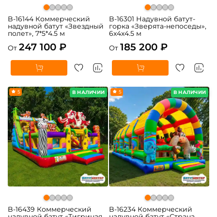
B-16144 Коммерческий
B-16301 Надувной батут-
надувной батут «Звездный
горка «Зверята-непоседы»,
полет», 7*5*4.5 м
6x4x4.5 м
247 100 ₽
185 200 ₽
От
От
5
5
В НАЛИЧИИ
В НАЛИЧИИ
B-16439 Коммерческий
B-16234 Коммерческий
надувной батут «Тигриная
надувной батут «Страна