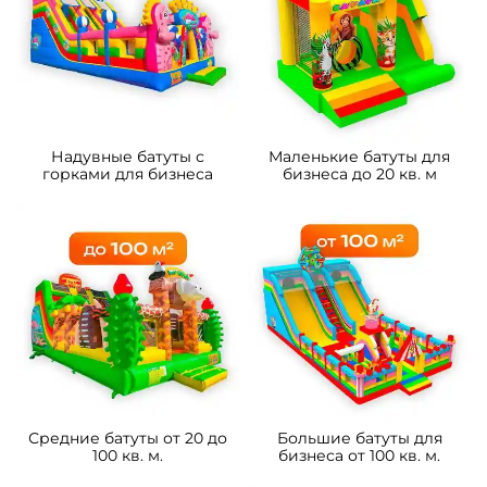
4
5
В НАЛИЧИИ
В НАЛИЧИИ
B-16433 Коммерческий
B-16490 Коммерческий
надувной батут «Чудо-
надувной батут «Драконы в
сафари 2» 3,5*3,5*2,6 м
тропиках», 8*4*5 м
105 700 ₽
233 800 ₽
От
От
5
5
В НАЛИЧИИ
В НАЛИЧИИ