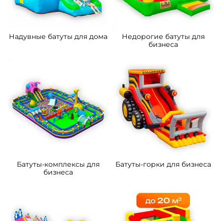
5
5
В НАЛИЧИИ
В НАЛИЧИИ
B-14289-3 Коммерческий
B-16060 Коммерческий
надувной батут «Тигриная
надувной батут «Хамелеон
страна 4», 10*5*5 м
и динозавры Ультра 4»
12*6*6 м
305 300 ₽
463 100 ₽
От
От