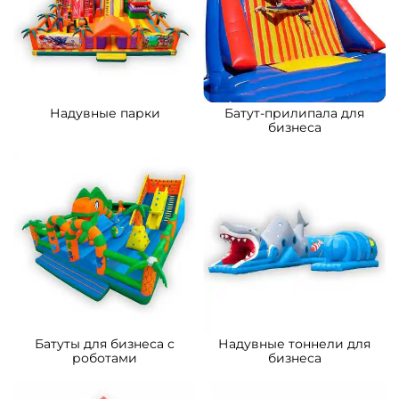
B-15879 Коммерческий
B-15032 Коммерческий
надувной батут «Сафари-
надувной батут «Тигриная
экскурсия 3», 5x5x2.8 м
страна 2», 8*5*5 м
176 700 ₽
261 500 ₽
От
От
5
5
В НАЛИЧИИ
В НАЛИЧИИ