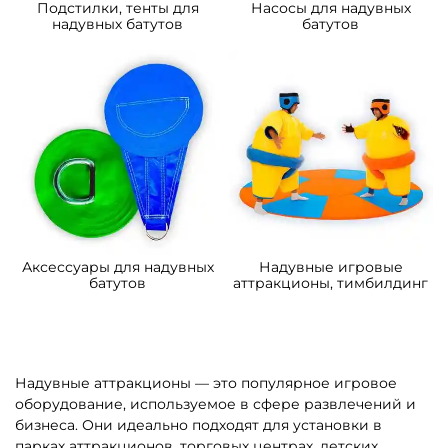
358 500 ₽
373 200 ₽
От
От
4
5
В НАЛИЧИИ
В НАЛИЧИИ
B-16066 Коммерческий
B-16443 Коммерческий
надувной батут
надувной батут «В гостях у
«Подводный мир 2»
моря 4», 10*5*5 м
4*3,5*2,5 м
109 200 ₽
306 900 ₽
От
От