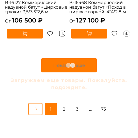
B-16127 Коммерческий
B-16468 Коммерческий
надувной батут «Цирковые
надувной батут «Поход в
трюки» 3,5*3,5*2,6 м
цирк» с горкой, 4*4*2,8 м
106 500 ₽
127 100 ₽
От
От
5
5
В НАЛИЧИИ
В НАЛИЧИИ
B-16440 Коммерческий
B-16475 Коммерческий
надувной батут «В гостях у
надувной батут «Парк
дельфинов 3», 10*5*5 м
развлечений 5» 12*6*7 м