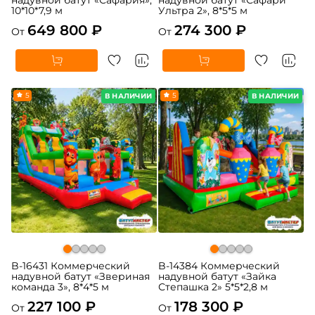
10*10*7,9 м
Ультра 2», 8*5*5 м
649 800 ₽
274 300 ₽
От
От
5
5
В НАЛИЧИИ
В НАЛИЧИИ
B-16431 Коммерческий
B-14384 Коммерческий
надувной батут «Звериная
надувной батут «Зайка
команда 3», 8*4*5 м
Степашка 2» 5*5*2,8 м
227 100 ₽
178 300 ₽
От
От