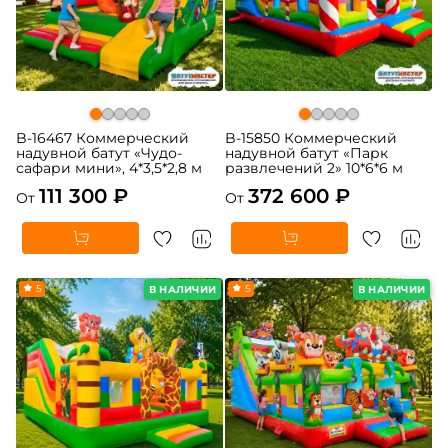
B-16467 Коммерческий
B-15850 Коммерческий
надувной батут «Чудо-
надувной батут «Парк
сафари мини», 4*3,5*2,8 м
развлечений 2» 10*6*6 м
111 300 ₽
372 600 ₽
От
От
5
5
В НАЛИЧИИ
В НАЛИЧИИ