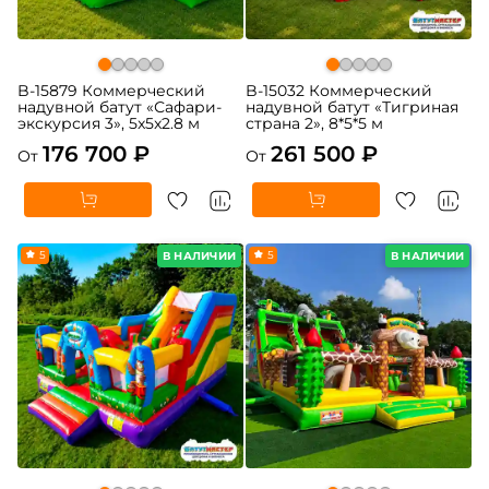
B-15879 Коммерческий
B-15032 Коммерческий
надувной батут «Сафари-
надувной батут «Тигриная
экскурсия 3», 5x5x2.8 м
страна 2», 8*5*5 м
176 700 ₽
261 500 ₽
От
От
5
5
В НАЛИЧИИ
В НАЛИЧИИ