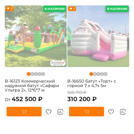
5
-5%
5
В НАЛИЧИИ
В НАЛИЧИИ
B-16123 Коммерческий
B-16650 Батут «Торт» с
надувной батут «Сафари
горкой 7 х 4,7х 5м
Ультра 2», 12*6*7 м
325 710 ₽
452 500 ₽
310 200 ₽
От