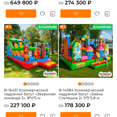
649 800 ₽
274 300 ₽
От
От
5
5
В НАЛИЧИИ
В НАЛИЧИИ
B-16431 Коммерческий
B-14384 Коммерческий
надувной батут «Звериная
надувной батут «Зайка
команда 3», 8*4*5 м
Степашка 2» 5*5*2,8 м
227 100 ₽
178 300 ₽
От
От