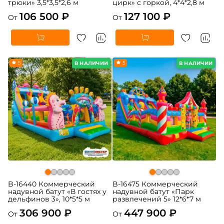
трюки» 3,5*3,5*2,6 м
цирк» с горкой, 4*4*2,8 м
106 500 ₽
127 100 ₽
От
От
5
5
В НАЛИЧИИ
В НАЛИЧИИ
B-16440 Коммерческий
B-16475 Коммерческий
надувной батут «В гостях у
надувной батут «Парк
дельфинов 3», 10*5*5 м
развлечений 5» 12*6*7 м
306 900 ₽
447 900 ₽
От
От