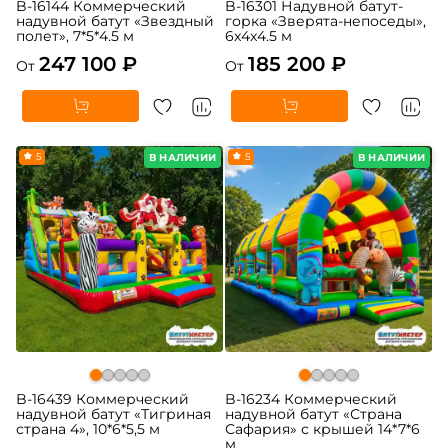
B-16144 Коммерческий
B-16301 Надувной батут-
надувной батут «Звездный
горка «Зверята-непоседы»,
полет», 7*5*4.5 м
6x4x4.5 м
247 100 ₽
185 200 ₽
От
От
5
5
В НАЛИЧИИ
В НАЛИЧИИ
B-16439 Коммерческий
B-16234 Коммерческий
надувной батут «Тигриная
надувной батут «Страна
страна 4», 10*6*5,5 м
Сафария» с крышей 14*7*6
м