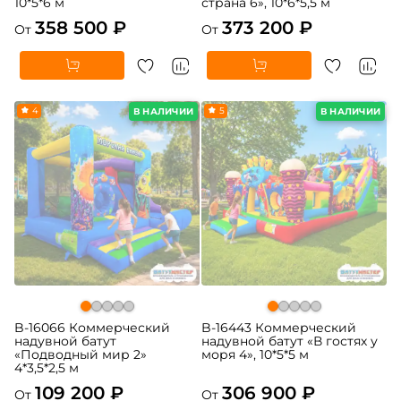
10*5*6 м
страна 6», 10*6*5,5 м
358 500 ₽
373 200 ₽
От
От
4
5
В НАЛИЧИИ
В НАЛИЧИИ
B-16066 Коммерческий
B-16443 Коммерческий
надувной батут
надувной батут «В гостях у
«Подводный мир 2»
моря 4», 10*5*5 м
4*3,5*2,5 м
109 200 ₽
306 900 ₽
От
От