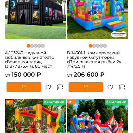
A-103243 Надувной
B-14301-1 Коммерческий
мобильный кинотеатр
надувной батут-горка
«Вечерняя заря»,
«Приключения рыбки 2»
13,8×7,8×5,4 м, 80 мест
7*4*5.5 м
150 000 ₽
206 600 ₽
От
От
5
5
В НАЛИЧИИ
В НАЛИЧИИ