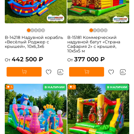
B-14218 Надувной корабль
B-15181 Коммерческий
«Весёлый Роджер с
надувной батут «Страна
крышей», 10х6,3х6
Сафария 2» с крышей,
10x5x5 м
442 500 ₽
377 000 ₽
От
От
5
5
В НАЛИЧИИ
В НАЛИЧИИ