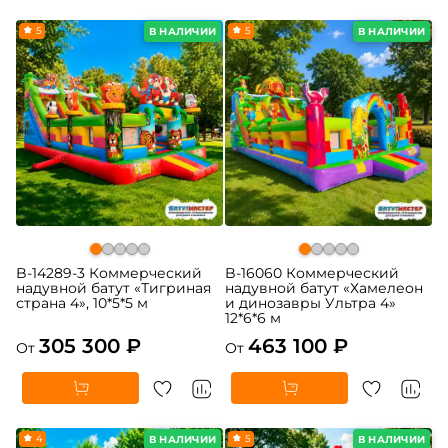
5
5
В НАЛИЧИИ
В НАЛИЧИИ
B-14289-3 Коммерческий
B-16060 Коммерческий
надувной батут «Тигриная
надувной батут «Хамелеон
страна 4», 10*5*5 м
и динозавры Ультра 4»
12*6*6 м
305 300 ₽
463 100 ₽
От
От
4
5
В НАЛИЧИИ
В НАЛИЧИИ