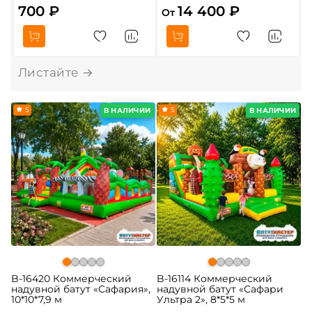
700 ₽
14 400 ₽
От
О
5
5
В НАЛИЧИИ
В НАЛИЧИИ
B-16420 Коммерческий
B-16114 Коммерческий
надувной батут «Сафария»,
надувной батут «Сафари
10*10*7,9 м
Ультра 2», 8*5*5 м