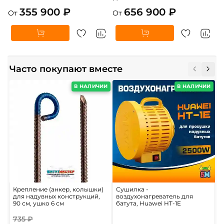
355 900 ₽
656 900 ₽
От
От
Часто покупают вместе
В НАЛИЧИИ
В НАЛИЧИИ
Крепление (анкер, колышки)
Сушилка -
Н
для надувных конструкций,
воздухонагреватель для
н
90 см, ушко 6 см
батута, Huawei HT-1E
б
6
735 ₽