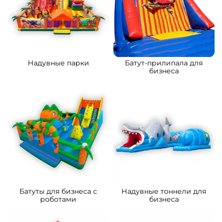
B-15879 Коммерческий
B-15032 Коммерческий
надувной батут «Сафари-
надувной батут «Тигриная
экскурсия 3», 5x5x2.8 м
страна 2», 8*5*5 м
176 700 ₽
261 500 ₽
От
От
5
5
В НАЛИЧИИ
В НАЛИЧИИ