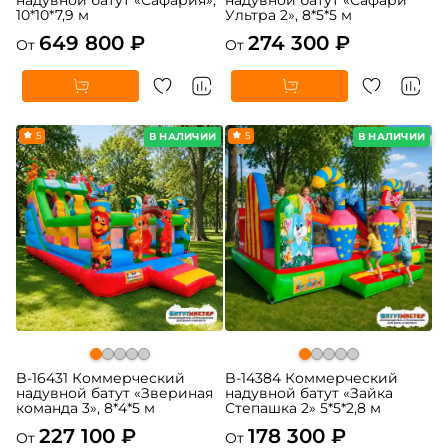
10*10*7,9 м
Ультра 2», 8*5*5 м
649 800 ₽
274 300 ₽
От
От
5
5
В НАЛИЧИИ
В НАЛИЧИИ
B-16431 Коммерческий
B-14384 Коммерческий
надувной батут «Звериная
надувной батут «Зайка
команда 3», 8*4*5 м
Степашка 2» 5*5*2,8 м
227 100 ₽
178 300 ₽
От
От