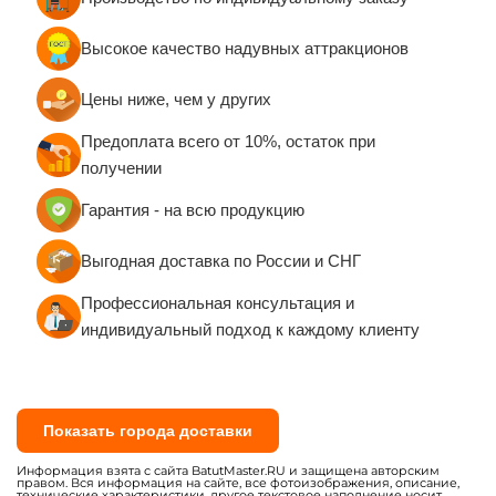
Батуты для бизнеса с
Зимние надувные батуты
крышей (навесом)
Надувные парки
Батут-прилипала для
бизнеса