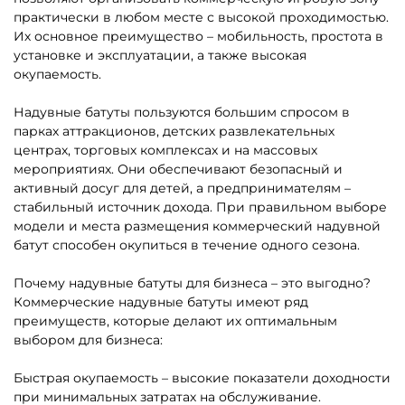
5
5
В НАЛИЧИИ
В НАЛИЧИИ
B-16131 Коммерческий
B-16483 Коммерческий
надувной батут «Чудо-
надувной батут «Тигриная
сафари», 6*4*2,8 м
страна 5», 9*5*5 м
152 800 ₽
294 000 ₽
От
От