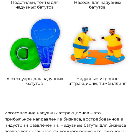
358 500 ₽
373 200 ₽
От
От
4
5
В НАЛИЧИИ
В НАЛИЧИИ
B-16066 Коммерческий
B-16443 Коммерческий
надувной батут
надувной батут «В гостях у
«Подводный мир 2»
моря 4», 10*5*5 м
4*3,5*2,5 м
109 200 ₽
306 900 ₽
От
От