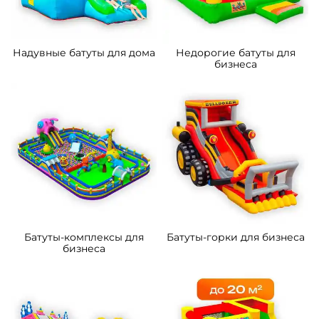
5
5
В НАЛИЧИИ
В НАЛИЧИИ
B-14289-3 Коммерческий
B-16060 Коммерческий
надувной батут «Тигриная
надувной батут «Хамелеон
страна 4», 10*5*5 м
и динозавры Ультра 4»
12*6*6 м
305 300 ₽
463 100 ₽
От
От