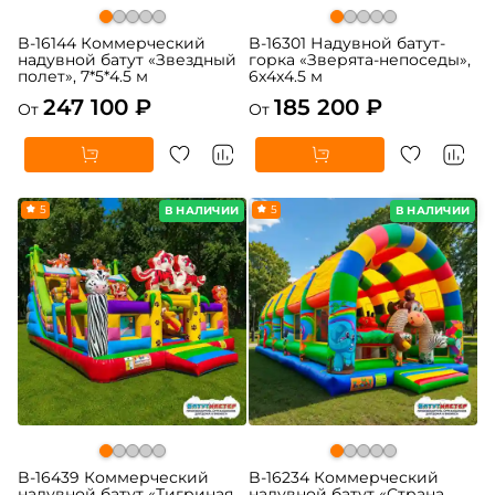
B-16144 Коммерческий
B-16301 Надувной батут-
надувной батут «Звездный
горка «Зверята-непоседы»,
полет», 7*5*4.5 м
6x4x4.5 м
247 100 ₽
185 200 ₽
От
От
5
5
В НАЛИЧИИ
В НАЛИЧИИ
B-16439 Коммерческий
B-16234 Коммерческий
надувной батут «Тигриная
надувной батут «Страна