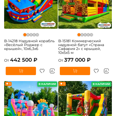
B-14218 Надувной корабль
B-15181 Коммерческий
«Весёлый Роджер с
надувной батут «Страна
крышей», 10х6,3х6
Сафария 2» с крышей,
10x5x5 м
442 500 ₽
377 000 ₽
От
От
5
5
В НАЛИЧИИ
В НАЛИЧИИ