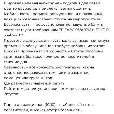
5
5
В НАЛИЧИИ
В НАЛИЧИИ
B-16123 Коммерческий
B-16650 Батут «Торт» с
надувной батут «Сафари
горкой 7 х 4,7х 5м
Ультра 2», 12*6*7 м
325 710 ₽
452 500 ₽
310 200 ₽
От