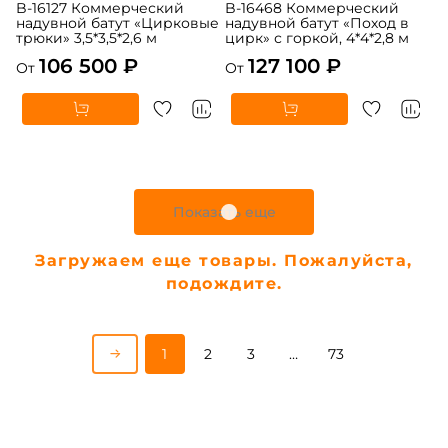
B-16127 Коммерческий
B-16468 Коммерческий
надувной батут «Цирковые
надувной батут «Поход в
трюки» 3,5*3,5*2,6 м
цирк» с горкой, 4*4*2,8 м
106 500 ₽
127 100 ₽
От
От
5
5
В НАЛИЧИИ
В НАЛИЧИИ
B-16440 Коммерческий
B-16475 Коммерческий
надувной батут «В гостях у
надувной батут «Парк
дельфинов 3», 10*5*5 м
развлечений 5» 12*6*7 м