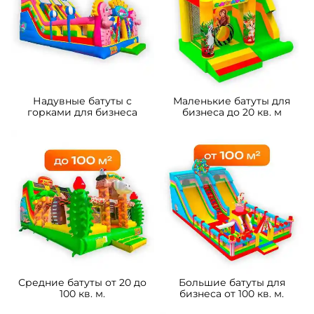
4
5
В НАЛИЧИИ
В НАЛИЧИИ
B-16433 Коммерческий
B-16490 Коммерческий
надувной батут «Чудо-
надувной батут «Драконы в
сафари 2» 3,5*3,5*2,6 м
тропиках», 8*4*5 м
105 700 ₽
233 800 ₽
От
От
5
5
В НАЛИЧИИ
В НАЛИЧИИ