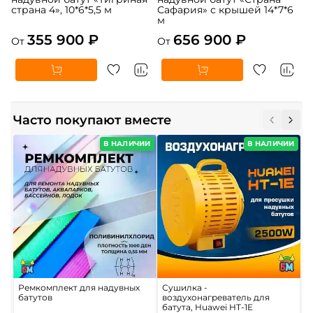
страна 4», 10*6*5,5 м
Сафария» с крышей 14*7*6
м
355 900 ₽
656 900 ₽
От
От
Часто покупают вместе
В НАЛИЧИИ
В НАЛИЧИИ
Ремкомплект для надувных
Сушилка -
Н
батутов
воздухонагреватель для
н
батута, Huawei HT-1E
б