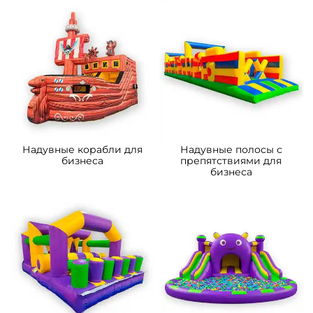
A-103243 Надувной
B-14301-1 Коммерческий
мобильный кинотеатр
надувной батут-горка
«Вечерняя заря»,
«Приключения рыбки 2»
13,8×7,8×5,4 м, 80 мест
7*4*5.5 м
150 000 ₽
206 600 ₽
От
От
5
5
В НАЛИЧИИ
В НАЛИЧИИ