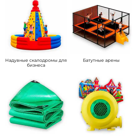
A-11105 Коммерческий
B-16124 Коммерческий
надувной батут «Царство
надувной батут «Мир
зверей 2», 5x5x2.8 м
Сафари 2», 14*7*7,5 м.
162 200 ₽
633 900 ₽
От
От
5
5
В НАЛИЧИИ
В НАЛИЧИИ
B-16481 Коммерческий
B-16476 Коммерческий
надувной батут «Океания»
надувной батут «Тигриная
10*5*6 м
страна 6», 10*6*5,5 м