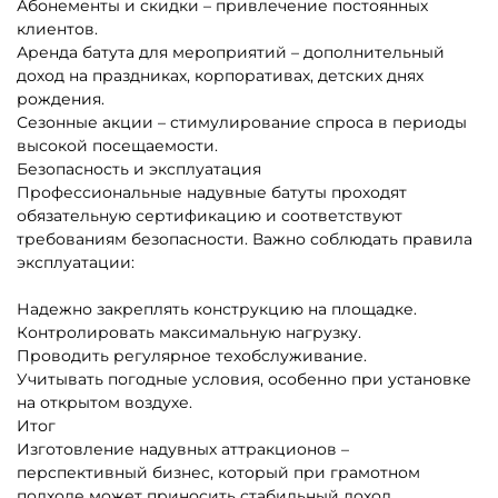
Средние батуты от 20 до
Большие батуты для
100 кв. м.
бизнеса от 100 кв. м.
Надувные корабли для
Надувные полосы с
бизнеса
препятствиями для
бизнеса