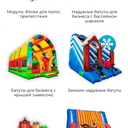
B-16467 Коммерческий
B-15850 Коммерческий
надувной батут «Чудо-
надувной батут «Парк
сафари мини», 4*3,5*2,8 м
развлечений 2» 10*6*6 м
111 300 ₽
372 600 ₽
От
От
5
5
В НАЛИЧИИ
В НАЛИЧИИ