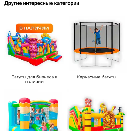
306 900 ₽
447 900 ₽
От
От
5
5
В НАЛИЧИИ
В НАЛИЧИИ
B-16438 Коммерческий
B-16128 Коммерческий
надувной батут «Тигриная
надувной батут «Мини
страна 4», 9*5*5 м
джунгли» с горкой, 4*3,5*2,6
м.
287 300 ₽
90 500 ₽
От
От