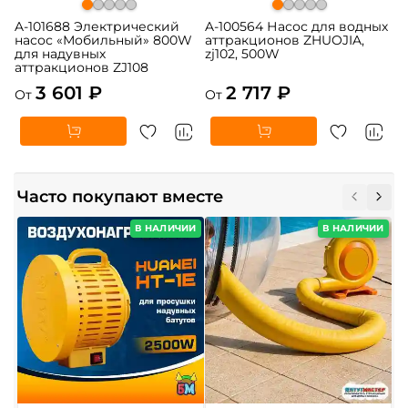
A-101688 Электрический
A-100564 Насос для водных
насос «Мобильный» 800W
аттракционов ZHUOJIA,
для надувных
zj102, 500W
аттракционов ZJ108
3 601 ₽
2 717 ₽
От
От
Часто покупают вместе
В НАЛИЧИИ
В НАЛИЧИИ