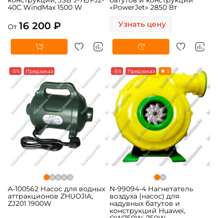
40C WindMax 1500 W
«PowerJet» 2850 Вт
16 200 ₽
Узнать цену
От
-5%
Предзаказ
-5%
Предзаказ
5
A-100562 Насос для водных
N-99094-4 Нагнетатель
аттракционов ZHUOJIA,
воздуха (насос) для
ZJ201 1900W
надувных батутов и
конструкций Huawei,