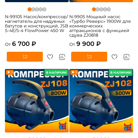
N-99105 Насос/компрессор/
N-9905 Мощный насос
нагнетатель для надувных
«Турбо Реверс» 1900W для
батутов и конструкций, JSB
коммерческих
S-4E/S-4 FlowPower 450 W
аттракционов с функцией
сдува ZJ0818
6 700 ₽
9 900 ₽
От
От
5
5
В НАЛИЧИИ
В НАЛИЧИИ