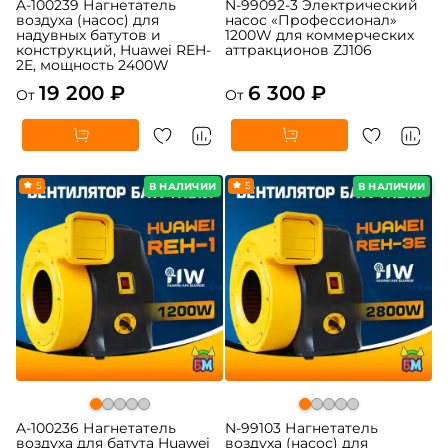
A-100239 Нагнетатель
N-99092-3 Электрический
воздуха (насос) для
насос «Профессионал»
надувных батутов и
1200W для коммерческих
конструкций, Huawei REH-
аттракционов ZJ106
2E, мощность 2400W
19 200 ₽
6 300 ₽
От
От
5
5
В НАЛИЧИИ
В НАЛИЧИИ
A-100236 Нагнетатель
N-99103 Нагнетатель
воздуха для батута Huawei
воздуха (насос) для