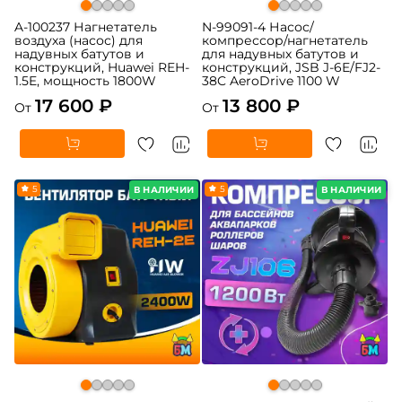
A-100237 Нагнетатель
N-99091-4 Насос/
воздуха (насос) для
компрессор/нагнетатель
надувных батутов и
для надувных батутов и
конструкций, Huawei REH-
конструкций, JSB J-6E/FJ2-
1.5E, мощность 1800W
38C AeroDrive 1100 W
17 600 ₽
13 800 ₽
От
От
5
5
В НАЛИЧИИ
В НАЛИЧИИ