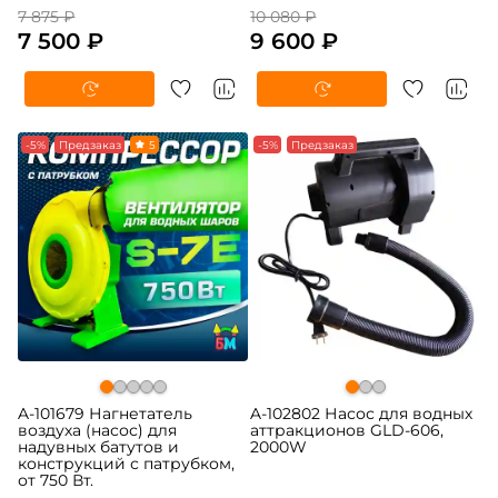
7 875 ₽
10 080 ₽
7 500 ₽
9 600 ₽
-5%
Предзаказ
5
-5%
Предзаказ
A-101679 Нагнетатель
A-102802 Насос для водных
воздуха (насос) для
аттракционов GLD-606,
надувных батутов и
2000W
конструкций с патрубком,
от 750 Вт.