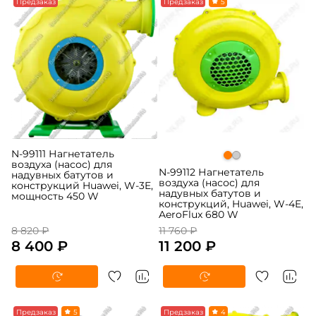
-5%
Предзаказ
-5%
Предзаказ
5
N-99111 Нагнетатель
воздуха (насос) для
N-99112 Нагнетатель
надувных батутов и
воздуха (насос) для
конструкций Huawei, W-3E,
надувных батутов и
мощность 450 W
конструкций, Huawei, W-4E,
AeroFlux 680 W
8 820 ₽
11 760 ₽
8 400 ₽
11 200 ₽
-5%
Предзаказ
5
-5%
Предзаказ
4