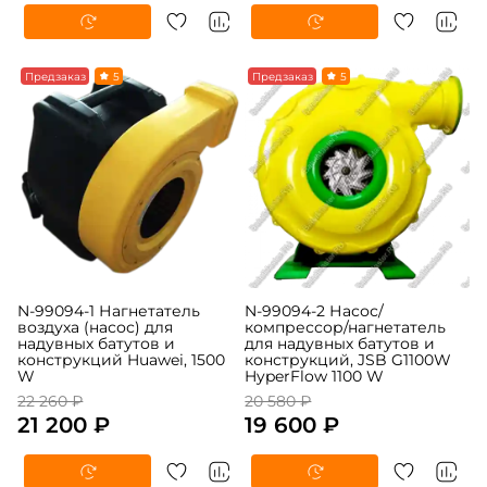
-5%
Предзаказ
5
-5%
Предзаказ
5
N-99094-1 Нагнетатель
N-99094-2 Насос/
воздуха (насос) для
компрессор/нагнетатель
надувных батутов и
для надувных батутов и
конструкций Huawei, 1500
конструкций, JSB G1100W
W
HyperFlow 1100 W
22 260 ₽
20 580 ₽
21 200 ₽
19 600 ₽