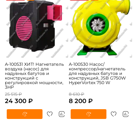
A-100531 ХИТ! Нагнетатель
A-100530 Насос/
воздуха (насос) для
компрессор/нагнетатель
надувных батутов и
для надувных батутов и
конструкций c
конструкций, JSB G750W
регулировкой мощности,
HyperVortex 750 W
3HP
25 515 ₽
8 610 ₽
24 300 ₽
8 200 ₽