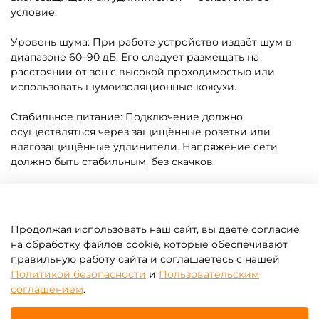
условие.
Уровень шума: При работе устройство издаёт шум в
диапазоне 60–90 дБ. Его следует размещать на
расстоянии от зон с высокой проходимостью или
использовать шумоизоляционные кожухи.
Стабильное питание: Подключение должно
осуществляться через защищённые розетки или
влагозащищённые удлинители. Напряжение сети
должно быть стабильным, без скачков.
Воздушный компрессор для сапбордов — это не
просто насос, а полноценная установка для надувания,
обеспечивающая быстрый запуск аттракциона,
Продолжая использовать наш сайт, вы даете согласие
стабильную работу и безопасность пользователей. Он
на обработку файлов cookie, которые обеспечивают
незаменим в условиях массового проката, летних
правильную работу сайта и соглашаетесь с нашей
парков, пляжных комплексов и других коммерческих
Политикой безопасности
и
Пользовательским
зон, где требуется быстрая подготовка оборудования к
соглашением
.
эксплуатации.