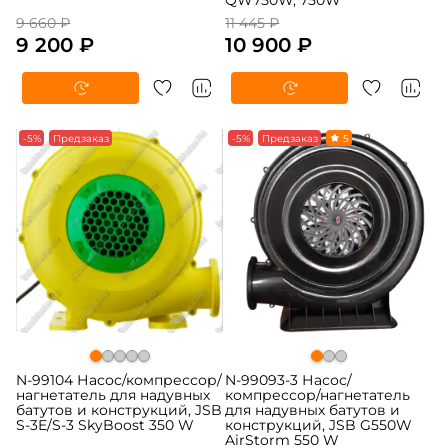
QW750W, 750W
9 660 ₽
11 445 ₽
9 200 ₽
10 900 ₽
-5%
Предзаказ
-5%
Предзаказ
5
N-99104 Насос/компрессор/
N-99093-3 Насос/
нагнетатель для надувных
компрессор/нагнетатель
батутов и конструкций, JSB
для надувных батутов и
S-3E/S-3 SkyBoost 350 W
конструкций, JSB G550W
AirStorm 550 W