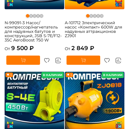
N-99091-3 Насос/
A-101712 Электрический
компрессор/нагнетатель
насос «Компакт» 600W для
для надувных батутов и
надувных аттракционов
конструкций, JSB S-7E/F12-
ZJ901
35C AeroBoost 750 W
9 500 ₽
2 849 ₽
От
От
5
5
В НАЛИЧИИ
В НАЛИЧИИ