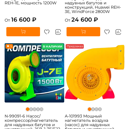
REH-1E, мощность 1200W
надувных батутов и
конструкций, Huawei REH-
3E, WindForce 2800W
16 600 ₽
24 600 ₽
От
От
5
Предзаказ
В НАЛИЧИИ
N-99091-6 Насос/
A-101993 Мощный
компрессор/нагнетатель
нагнетатель воздуха
для надувных батутов и
(насос) для надувных
конструкций, JSB J-7E/FJ2-
батутов и конструкций