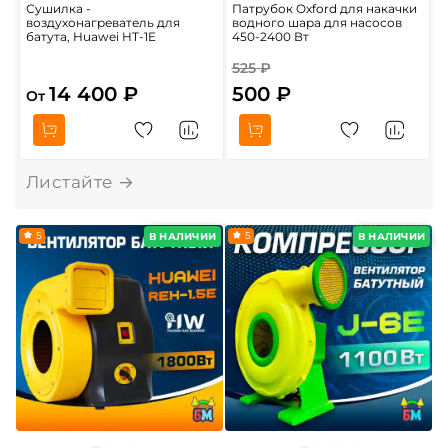
Сушилка -
Патрубок Oxford для накачки
С
воздухонагреватель для
водного шара для насосов
«
батута, Huawei HT-1E
450-2400 Вт
б
R
525 ₽
2
14 400 ₽
500 ₽
От
5
5
В НАЛИЧИИ
В НАЛИЧИИ