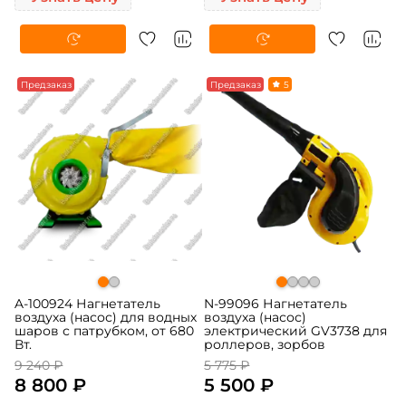
-5%
Предзаказ
-5%
Предзаказ
5
A-100924 Нагнетатель
N-99096 Нагнетатель
воздуха (насос) для водных
воздуха (насос)
шаров с патрубком, от 680
электрический GV3738 для
Вт.
роллеров, зорбов
9 240 ₽
5 775 ₽
8 800 ₽
5 500 ₽