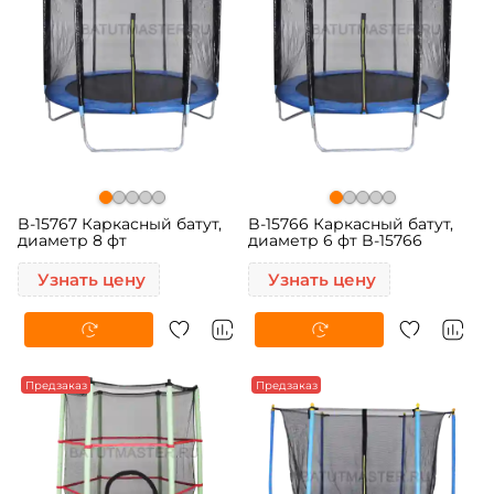
B-15767 Каркасный батут,
B-15766 Каркасный батут,
диаметр 8 фт
диаметр 6 фт B-15766
Узнать цену
Узнать цену
Предзаказ
Предзаказ