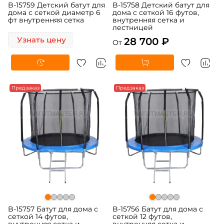
B-15759 Детский батут для
B-15758 Детский батут для
дома с сеткой диаметр 6
дома с сеткой 16 футов,
фт внутренняя сетка
внутренняя сетка и
лестницей
Узнать цену
28 700 ₽
От
Предзаказ
Предзаказ
B-15757 Батут для дома с
B-15756 Батут для дома с
сеткой 14 футов,
сеткой 12 футов,