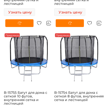
внутренняя сетка и
внутренняя сетка и
лестницей
лестницей
Узнать цену
Узнать цену
Предзаказ
Предзаказ
B-15755 Батут для дома с
B-15754 Батут для дома с
сеткой 10 футов,
сеткой 8 футов, внутренняя
внутренняя сетка и
сетка и лестницей
лестницей