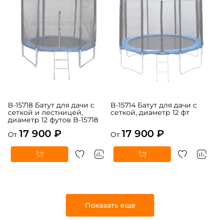
Предзаказ
Предзаказ
B-15718 Батут для дачи с
B-15714 Батут для дачи с
сеткой и лестницей,
сеткой, диаметр 12 фт
диаметр 12 футов B-15718
17 900 ₽
17 900 ₽
От
От