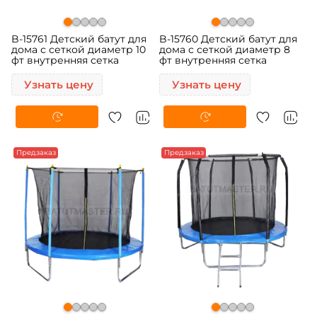
B-15761 Детский батут для
B-15760 Детский батут для
дома с сеткой диаметр 10
дома с сеткой диаметр 8
фт внутренняя сетка
фт внутренняя сетка
Узнать цену
Узнать цену
Предзаказ
Предзаказ