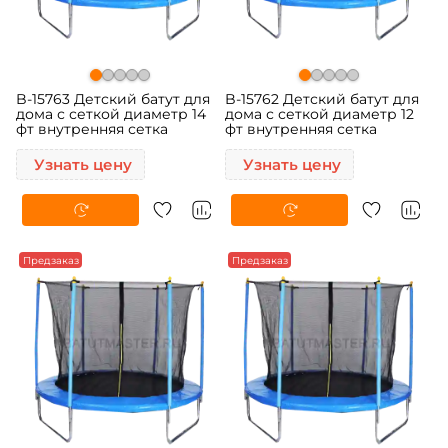
B-15763 Детский батут для
B-15762 Детский батут для
дома с сеткой диаметр 14
дома с сеткой диаметр 12
фт внутренняя сетка
фт внутренняя сетка
Узнать цену
Узнать цену
Предзаказ
Предзаказ