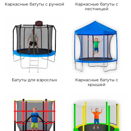
Каркасные батуты с ручкой
Каркасные батуты с
лестницей
Батуты для взрослых
Каркасные батуты с
крышей