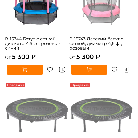
B-15744 Батут с сеткой,
B-15743 Детский батут с
диаметр 4,6 фт, розово -
сеткой, диаметр 4,6 фт,
синий
розовый
5 300 ₽
5 300 ₽
От
От
Предзаказ
Предзаказ