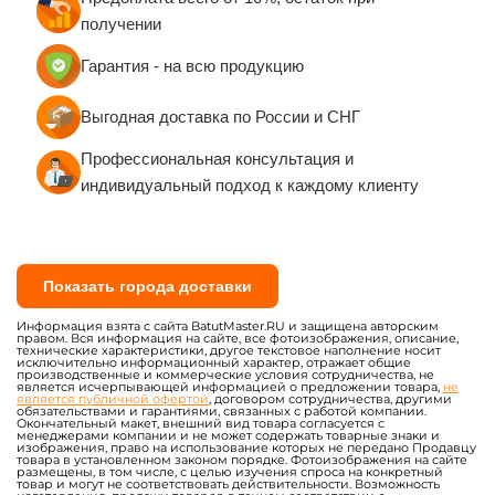
Санитарно-эпидемиологические заключения
получении
(СЭЗ)
Сертификаты пожарной безопасности (при
Гарантия - на всю продукцию
необходимости)
Выгодная доставка по России и СНГ
Вся продукция изготавливается по ГОСТу с
обеспечением 100% постановки на учёт в
Профессиональная консультация и
Гостехнадзоре.
индивидуальный подход к каждому клиенту
Показать города доставки
Информация взята с сайта BatutMaster.RU и защищена авторским
правом. Вся информация на сайте, все фотоизображения, описание,
технические характеристики, другое текстовое наполнение носит
исключительно информационный характер, отражает общие
производственные и коммерческие условия сотрудничества, не
является исчерпывающей информацией о предложении товара,
не
является публичной офертой
, договором сотрудничества, другими
обязательствами и гарантиями, связанных с работой компании.
Окончательный макет, внешний вид товара согласуется с
менеджерами компании и не может содержать товарные знаки и
изображения, право на использование которых не передано Продавцу
товара в установленном законом порядке. Фотоизображения на сайте
размещены, в том числе, с целью изучения спроса на конкретный
товар и могут не соответствовать действительности. Возможность