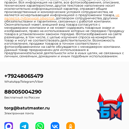
правом. Вся информация на сайте, все фотоизображения, описание,
технические характеристики, другое текстовое наполнение носит
исключительно информационный характер, отражает общие
производственные и коммерческие условия сотрудничества, не
является исчерпывающей информацией о предложении товара,
не
является публичной офертой
, договором сотрудничества, другими
обязательствами и гарантиями, связанных с работой компании.
Окончательный макет, внешний вид товара согласуется с
менеджерами компании и не может содержать товарные знаки и
изображения, право на использование которых не передано Продавцу
товара в установленном законом порядке. Фотоизображения на сайте
размещены, в том числе, с целью изучения спроса на конкретный
товар и могут не соответствовать действительности. Возможность
изготовления, продажи товаров в точном соответствии с
фотоизображениями на сайте обсуждается с менеджером компании.
Данный товар предназначен для использования в
предпринимательской деятельности или в иных целях, не связанных с
личным, семейным, домашним и иным подобным использованием.
+79248065479
WhatsApp/Telegram/Viber
88005004290
Бесплатный по России
torg@batutmaster.ru
Электронная почта