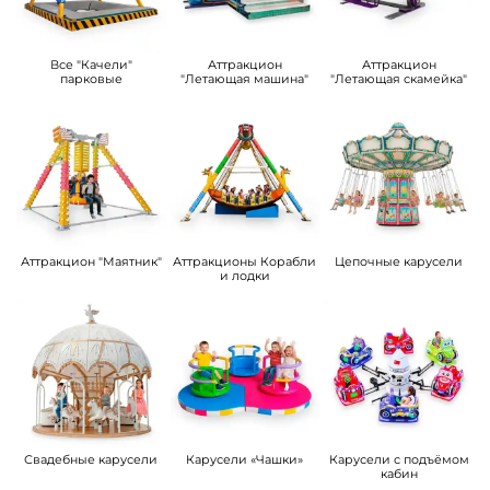
Все "Качели"
Аттракцион
Аттракцион
парковые
"Летающая машина"
"Летающая скамейка"
Аттракцион "Маятник"
Аттракционы Корабли
Цепочные карусели
и лодки
Свадебные карусели
Карусели «Чашки»
Карусели с подъёмом
кабин