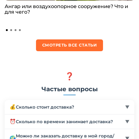
Ангар или воздухоопорное сооружение? Что и
для чего?
СМОТРЕТЬ ВСЕ СТАТЬИ
❓
Частые вопросы
💰
Сколько стоит доставка?
▼
Стоимость доставки рассчитывается индивидуально
⏰
Сколько по времени занимает доставка?
▼
в зависимости от веса, габаритов товара и региона
доставки. Мы работаем с более чем 10 надежными
Сроки доставки зависят от региона и выбранного
Можно ли заказать доставку в мой город/
🌍
транспортными компаниями (Деловые линии, СДЭК
▼
способа транспортировки. По России доставка