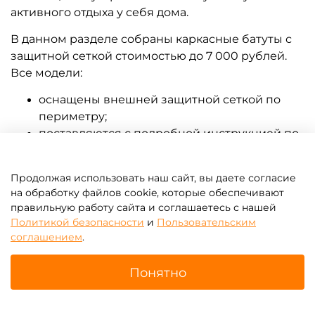
B-15600 Батут детский с
B-15599 Батут детский с
сеткой, диаметр 16 фт
сеткой, диаметр 14 фт
29 600 ₽
22 000 ₽
От
От
Продолжая использовать наш сайт, вы даете согласие
на обработку файлов cookie, которые обеспечивают
Предзаказ
Предзаказ
правильную работу сайта и соглашаетесь с нашей
Политикой безопасности
и
Пользовательским
соглашением
.
Понятно
Главная
Поиск
Корзина
Избранное
Профиль