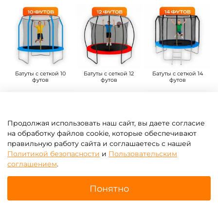
Батуты с сеткой 10
Батуты с сеткой 12
Батуты с сеткой 14
футов
футов
футов
Продолжая использовать наш сайт, вы даете согласие
на обработку файлов cookie, которые обеспечивают
правильную работу сайта и соглашаетесь с нашей
Политикой безопасности
и
Пользовательским
Батуты с сеткой 16
Аксессуары для
Батутные арены
соглашением
.
футов
каркасных батутов
Изготовить на заказ
Понятно
Главная
Поиск
Корзина
Избранное
Профиль
Интересные статьи