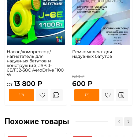
Насос/компрессор/
Ремкомплект для
нагнетатель для
надувных батутов
надувных батутов и
конструкций, JSB J-
6E/FJ2-38C AeroDrive 1100
W
630 ₽
13 800 ₽
600 ₽
От
Похожие товары