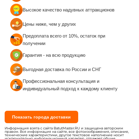
Паспорта изделий и формуляры
Высокое качество надувных аттракционов
Руководства по эксплуатации и техническому
обслуживанию
Цены ниже, чем у других
Сертификаты качества евростандарта
Предоплата всего от 10%, остаток при
Санитарно-эпидемиологические заключения
получении
(СЭЗ)
Сертификаты пожарной безопасности (при
Гарантия - на всю продукцию
необходимости)
Выгодная доставка по России и СНГ
Вся продукция изготавливается по ГОСТу с
обеспечением 100% постановки на учёт в
Профессиональная консультация и
Гостехнадзоре.
индивидуальный подход к каждому клиенту
Показать города доставки
Информация взята с сайта BatutMaster.RU и защищена авторским
правом. Вся информация на сайте, все фотоизображения, описание,
технические характеристики, другое текстовое наполнение носит
исключительно информационный характер, отражает общие