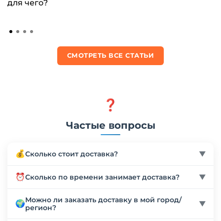
для чего?
СМОТРЕТЬ ВСЕ СТАТЬИ
❓
Частые вопросы
💰
Сколько стоит доставка?
▼
Стоимость доставки рассчитывается индивидуально
⏰
Сколько по времени занимает доставка?
▼
в зависимости от веса, габаритов товара и региона
доставки. Мы работаем с более чем 10 надежными
Сроки доставки зависят от региона и выбранного
Можно ли заказать доставку в мой город/
🌍
транспортными компаниями (Деловые линии, СДЭК
▼
способа транспортировки. По России доставка
регион?
и др.) и всегда подбираем оптимальный вариант.
занимает от 3 до 10 рабочих дней. Точные сроки