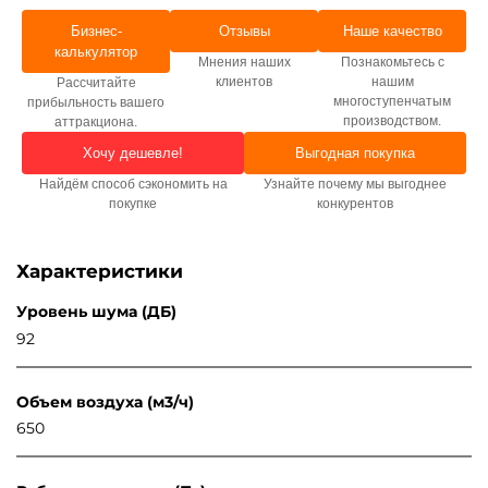
Бизнес-
Отзывы
Наше качество
калькулятор
Мнения наших
Познакомьтесь с
клиентов
нашим
Рассчитайте
многоступенчатым
прибыльность вашего
производством.
аттракциона.
Хочу дешевле!
Выгодная покупка
Найдём способ сэкономить на
Узнайте почему мы выгоднее
покупке
конкурентов
Характеристики
Уровень шума (ДБ)
92
Объем воздуха (м3/ч)
650