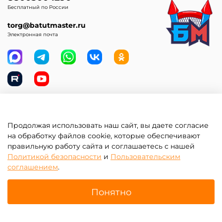
Бесплатный по России
torg@batutmaster.ru
Электронная почта
Самое главное
Продолжая использовать наш сайт, вы даете согласие
на обработку файлов cookie, которые обеспечивают
Клиентам
правильную работу сайта и соглашаетесь с нашей
Политикой безопасности
и
Пользовательским
Информация
соглашением
.
Изготовить на заказ
Понятно
Главная
Поиск
Корзина
Избранное
Профиль