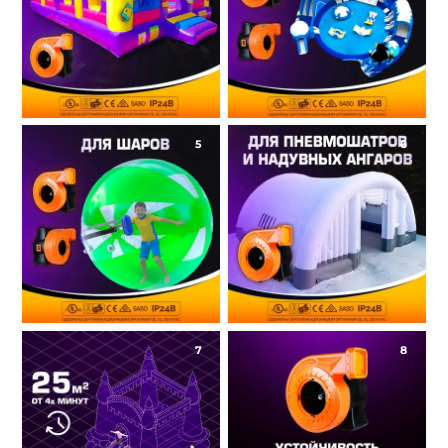
5
6
7
8