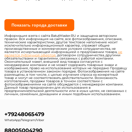
Показать города доставки
Информация взята с сайта BatutMaster.RU и защищена авторским
правом. Вся информация на сайте, все фотоизображения, описание,
технические характеристики, другое текстовое наполнение носит
исключительно информационный характер, отражает общие
производственные и коммерческие условия сотрудничества, не
является исчерпывающей информацией о предложении товара,
не
является публичной офертой
, договором сотрудничества, другими
обязательствами и гарантиями, связанных с работой компании.
Окончательный макет, внешний вид товара согласуется с
менеджерами компании и не может содержать товарные знаки и
изображения, право на использование которых не передано Продавцу
товара в установленном законом порядке. Фотоизображения на сайте
размещены, в том числе, с целью изучения спроса на конкретный
товар и могут не соответствовать действительности. Возможность
изготовления, продажи товаров в точном соответствии с
фотоизображениями на сайте обсуждается с менеджером компании.
Данный товар предназначен для использования в
предпринимательской деятельности или в иных целях, не связанных с
личным, семейным, домашним и иным подобным использованием.
+79248065479
WhatsApp/Telegram/Viber
88005004290