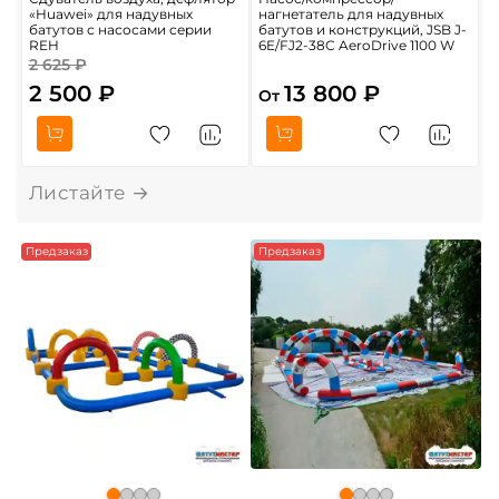
«Huawei» для надувных
нагнетатель для надувных
б
батутов с насосами серии
батутов и конструкций, JSB J-
REH
6E/FJ2-38C AeroDrive 1100 W
2 625 ₽
6
2 500 ₽
13 800 ₽
От
Предзаказ
Предзаказ