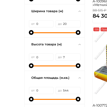
A-10096
«Меткий
88 515 ₽
Ширина товара (м)
84 3
от
до
-5%
Пре
Высота товара (м)
от
до
Общая площадь (м.кв.)
от
до
A-10077