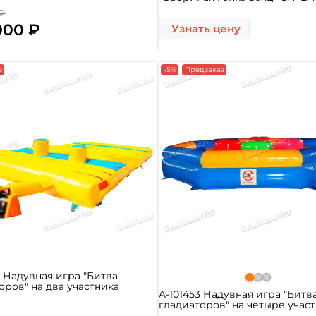
 ₽
000 ₽
Узнать цену
з
-5%
Предзаказ
4 Надувная игра "Битва
оров" на два участника
A-101453 Надувная игра "Битв
гладиаторов" на четыре учас