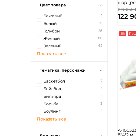
шар (рес
Цвет товара
129 045 
122 9
1
Бежевый
21
Белый
28
Голубой
-5%
Пре
88
Жёлтый
62
Зеленый
Показать все
Тематика, персонажи
7
Баскетбол
1
Бейсбол
1
Бильярд
3
Борьба
2
Боулинг
Показать все
A-10052
8*4*2 м
Вид игры