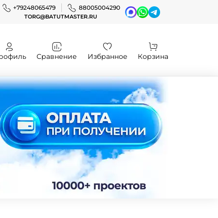
+79248065479
88005004290
TORG@BATUTMASTER.RU
рофиль
Сравнение
Избранное
Корзина