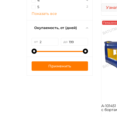
4
4
2
5
Узна
Показать все
Предзака
Окупаемость, от (дней)
от
до
Применить
A-10145
с борта