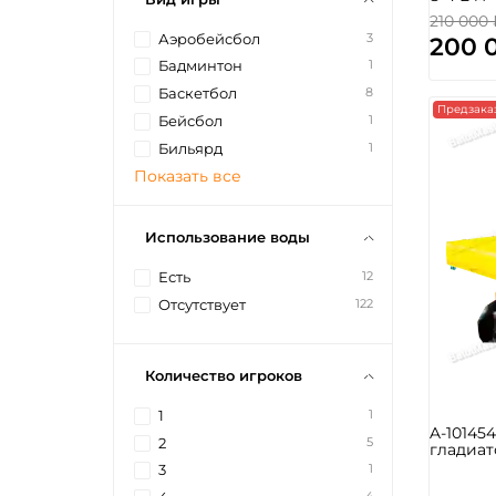
210 000
3
Аэробейсбол
200 
1
Бадминтон
8
Баскетбол
Предзака
1
Бейсбол
1
Бильярд
Показать все
Использование воды
12
Есть
122
Отсутствует
Количество игроков
1
1
A-10145
5
2
гладиат
1
3