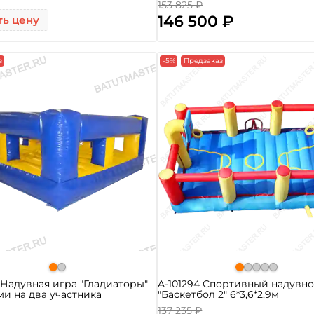
153 825 ₽
146 500 ₽
ть цену
з
-5%
Предзаказ
1 Надувная игра "Гладиаторы"
A-101294 Спортивный надувно
ми на два участника
"Баскетбол 2" 6*3,6*2,9м
137 235 ₽