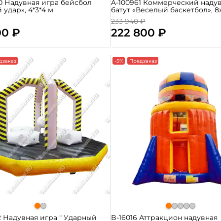
0 Надувная игра бейсбол
A-100961 Коммерческий наду
 удар», 4*3*4 м
батут «Веселый баскетбол», 8x
233 940 ₽
00 ₽
222 800 ₽
дзаказ
-5%
Предзаказ
2 Надувная игра " Ударный
B-16016 Аттракцион надувная