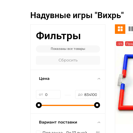
Надувные игры "Вихрь"
Фильтры
-5%
Пре
Показаны все товары
Сбросить
Цена
—
от
до
Вариант поставки
86
Под заказ - До 17 дней