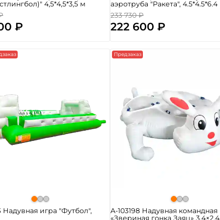
тлингбол)" 4,5*4,5*3,5 м
аэротруба "Ракета", 4.5*4.5*6.4 
₽
233 730 ₽
00 ₽
222 600 ₽
дзаказ
Предзаказ
3 Надувная игра "Футбол",
A-103198 Надувная командная
«Звериная гонка Заяц» 3,4×2,4