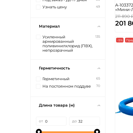
A-10337
49
Узнать цену
«Мини-Л
211 890 
201 
Материал
135
Усиленный
-5%
Пре
армированный
поливинилхлорид (ПВХ),
непрозрачный
Герметичность
65
Герметичный
70
На постоянном поддуве
Длина товара (м)
от
до