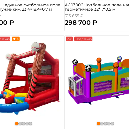
2 Надувное футбольное поле
A-103006 Футбольное поле на
ужники», 23,4×18,4×0,7 м
герметичное 32*17*0,5 м
₽
313 635 ₽
800 ₽
298 700 ₽
дзаказ
4
-5%
Предзаказ