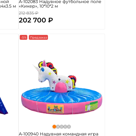
вной
A-102083 Надувное футбольное поле
4x3.5 м
«Кикер», 10*10*2 м
212 835 ₽
202 700 ₽
-5%
Предзаказ
A-100940 Надувная командная игра