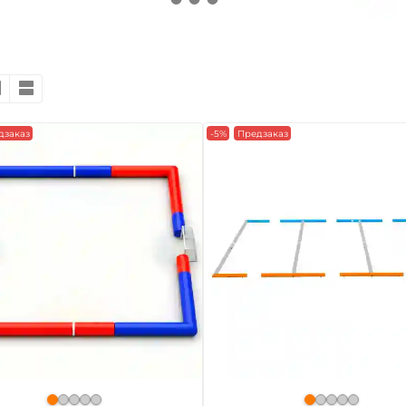
дзаказ
-5%
Предзаказ