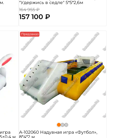
м.
"Удержись в седле" 5*5*2,6м
164 955 ₽
157 100 ₽
Предзаказ
 игра
A-102060 Надувная игра «Футбол»,
5×0,4 м
8*4*2 м