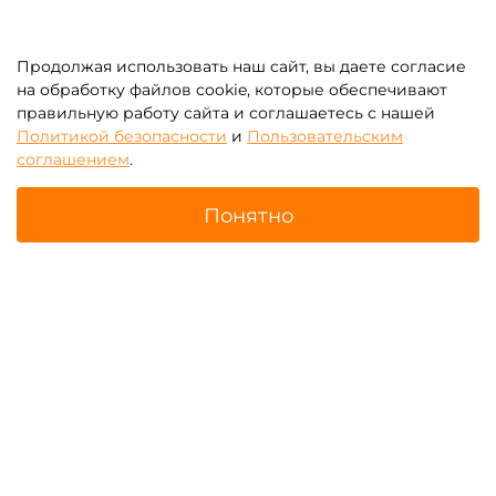
Продолжая использовать наш сайт, вы даете согласие
Надувные игры
Надувные интерактивные
"Развлекательные"
игры
на обработку файлов cookie, которые обеспечивают
правильную работу сайта и соглашаетесь с нашей
Политикой безопасности
и
Пользовательским
соглашением
.
Понятно
Главная
Поиск
Корзина
Избранное
Профиль
Батут-прилипала для
Костюмы для батута-
бизнеса
прилипала