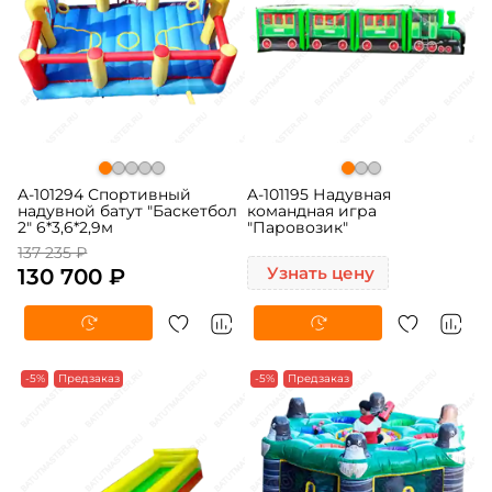
A-101294 Спортивный
A-101195 Надувная
надувной батут "Баскетбол
командная игра
2" 6*3,6*2,9м
"Паровозик"
137 235 ₽
130 700 ₽
Узнать цену
-5%
Предзаказ
-5%
Предзаказ