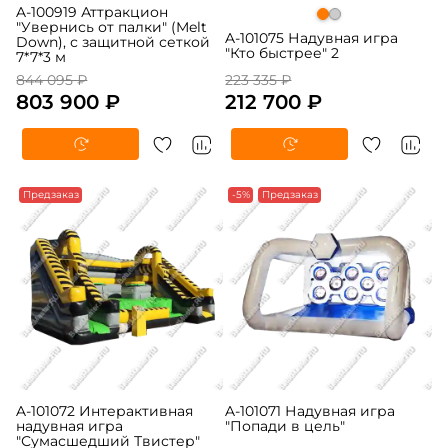
A-100919 Аттракцион
"Увернись от палки" (Melt
A-101075 Надувная игра
Down), с защитной сеткой
"Кто быстрее" 2
7*7*3 м
844 095 ₽
223 335 ₽
803 900 ₽
212 700 ₽
Предзаказ
-5%
Предзаказ
A-101072 Интерактивная
A-101071 Надувная игра
надувная игра
"Попади в цель"
"Сумасшедший Твистер"