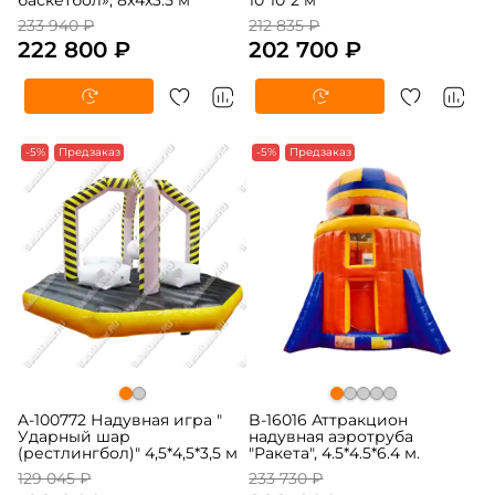
баскетбол», 8x4x3.5 м
10*10*2 м
233 940 ₽
212 835 ₽
222 800 ₽
202 700 ₽
-5%
Предзаказ
-5%
Предзаказ
A-100772 Надувная игра "
B-16016 Аттракцион
Ударный шар
надувная аэротруба
(рестлингбол)" 4,5*4,5*3,5 м
"Ракета", 4.5*4.5*6.4 м.
129 045 ₽
233 730 ₽