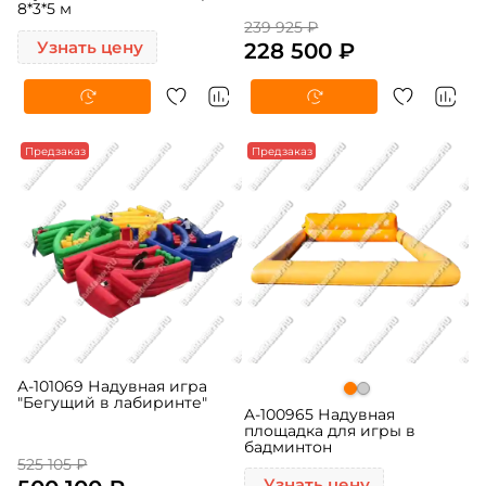
8*3*5 м
239 925 ₽
Узнать цену
228 500 ₽
-5%
Предзаказ
Предзаказ
A-101069 Надувная игра
"Бегущий в лабиринте"
A-100965 Надувная
площадка для игры в
бадминтон
525 105 ₽
Узнать цену