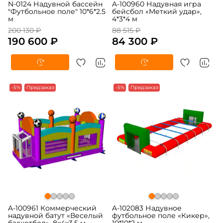
N-0124 Надувной бассейн
A-100960 Надувная игра
"Футбольное поле" 10*6*2.5
бейсбол «Меткий удар»,
м
4*3*4 м
200 130 ₽
88 515 ₽
190 600 ₽
84 300 ₽
-5%
Предзаказ
-5%
Предзаказ
A-100961 Коммерческий
A-102083 Надувное
надувной батут «Веселый
футбольное поле «Кикер»,