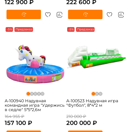
122 900 ₽
222 600 ₽
-5%
Предзаказ
-5%
Предзаказ
A-100940 Надувная
A-100523 Надувная игра
командная игра "Удержись
"Футбол", 8*4*2 м
в седле" 5*5*2,6м
164 955 ₽
210 000 ₽
157 100 ₽
200 000 ₽