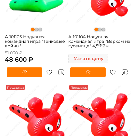
A-101105 Надувная
A-101104 Надувная
командная игра "Танковые
командная игра "Верхом на
войны"
гусенице" 4,5*1*2м
51 030 ₽
48 600 ₽
Узнать цену
Предзаказ
Предзаказ