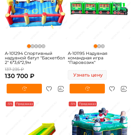
A-101294 Спортивный
A-101195 Надувная
надувной батут "Баскетбол
командная игра
2" 6*3,6*2,9м
"Паровозик"
137 235 ₽
130 700 ₽
Узнать цену
-5%
Предзаказ
-5%
Предзаказ