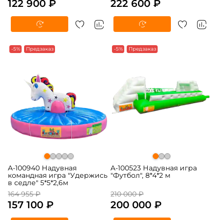
122 900 ₽
222 600 ₽
-5%
Предзаказ
-5%
Предзаказ
A-100940 Надувная
A-100523 Надувная игра
командная игра "Удержись
"Футбол", 8*4*2 м
в седле" 5*5*2,6м
164 955 ₽
210 000 ₽
157 100 ₽
200 000 ₽