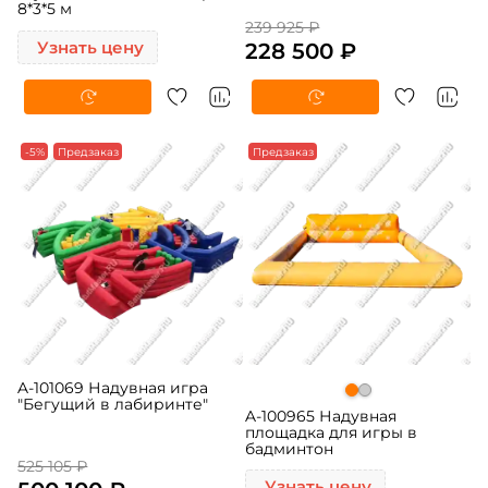
8*3*5 м
239 925 ₽
Узнать цену
228 500 ₽
-5%
Предзаказ
Предзаказ
A-101069 Надувная игра
"Бегущий в лабиринте"
A-100965 Надувная
площадка для игры в
бадминтон
525 105 ₽
Узнать цену