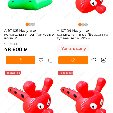
A-101105 Надувная
A-101104 Надувная
командная игра "Танковые
командная игра "Верхом на
войны"
гусенице" 4,5*1*2м
51 030 ₽
48 600 ₽
Узнать цену
Предзаказ
Предзаказ