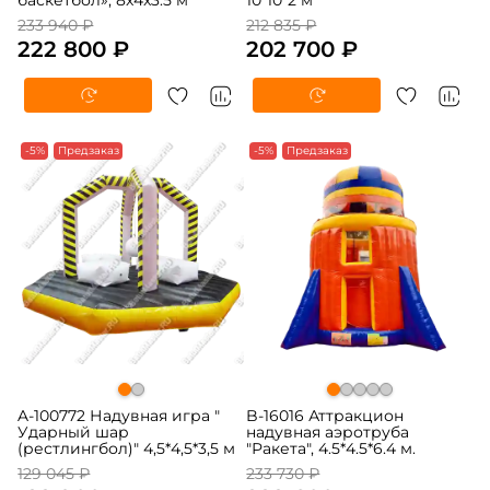
баскетбол», 8x4x3.5 м
10*10*2 м
233 940 ₽
212 835 ₽
222 800 ₽
202 700 ₽
-5%
Предзаказ
-5%
Предзаказ
A-100772 Надувная игра "
B-16016 Аттракцион
Ударный шар
надувная аэротруба
(рестлингбол)" 4,5*4,5*3,5 м
"Ракета", 4.5*4.5*6.4 м.
129 045 ₽
233 730 ₽