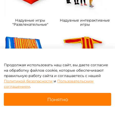
Надувные игры
Надувные интерактивные
"Развлекательные"
игры
Продолжая использовать наш сайт, вы даете согласие
на обработку файлов cookie, которые обеспечивают
правильную работу сайта и соглашаетесь с нашей
Политикой безопасности
и
Пользовательским
соглашением
.
Батут-прилипала для
Костюмы для батута-
бизнеса
прилипала
Понятно
Главная
Поиск
Корзина
Избранное
Профиль