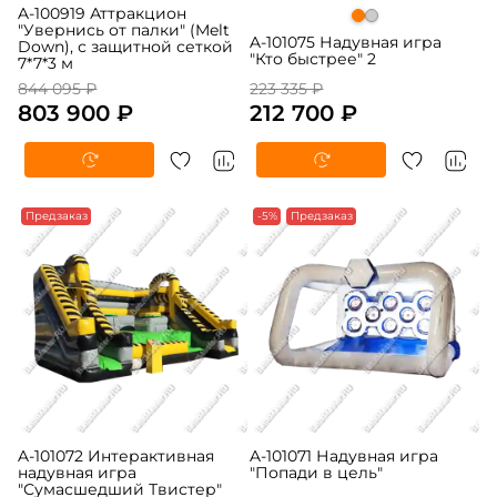
A-100919 Аттракцион
"Увернись от палки" (Melt
A-101075 Надувная игра
Down), с защитной сеткой
"Кто быстрее" 2
7*7*3 м
844 095 ₽
223 335 ₽
803 900 ₽
212 700 ₽
Предзаказ
-5%
Предзаказ
A-101072 Интерактивная
A-101071 Надувная игра
надувная игра
"Попади в цель"
"Сумасшедший Твистер"