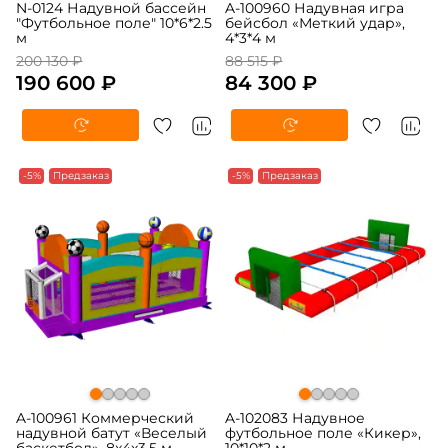
N-0124 Надувной бассейн
A-100960 Надувная игра
"Футбольное поле" 10*6*2.5
бейсбол «Меткий удар»,
м
4*3*4 м
200 130 ₽
88 515 ₽
190 600 ₽
84 300 ₽
-5%
Предзаказ
-5%
Предзаказ
A-100961 Коммерческий
A-102083 Надувное
надувной батут «Веселый
футбольное поле «Кикер»,