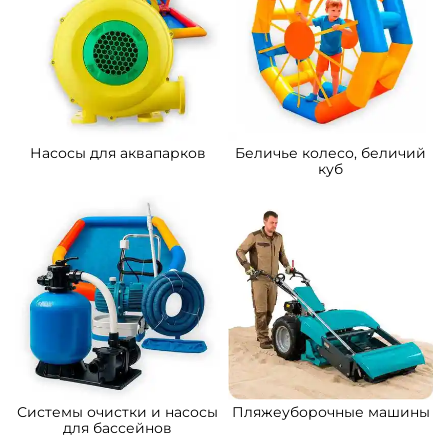
Узнать цену
398 700 ₽
От
Предзаказ
Предзаказ
A-102011 Надувная водная
A-102538 Надувной бассейн
горка с бассейном
«Поймай осьминога» с
«Дельфины» 15*6*8 м
водными модулями,
25*15*3,5 м
497 500 ₽
2 179 800 ₽
От
От