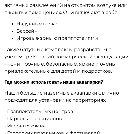
Предзаказ
Предзаказ
A-102805 Надувная водная
A-102010 Наземный
горка «Цыпа на волнах» с
аквапарк с бассейном
бассейном 14×8×7,3 м
«Аквасфера» 20*17*7 м
475 500 ₽
1 553 800 ₽
От
От
Предзаказ
Предзаказ