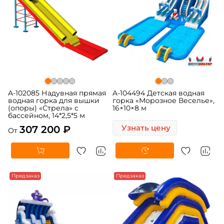
A-102085 Надувная прямая
A-104494 Детская водная
водная горка для вышки
горка «Морозное Веселье»,
(опоры) «Стрела» с
16×10×8 м
бассейном, 14*2,5*5 м
307 200 ₽
Узнать цену
От
Предзаказ
Предзаказ