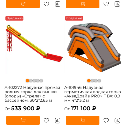
Предзаказ
Предзаказ
A-102272 Надувная прямая
A-101946 Надувная
водная горка для вышки
герметичная водная горка
(опоры) «Стрела» с
«АкваДрайв PRO» ПВХ: 0,9
бассейном, 30*2*2,65 м
мм 4*2*3,2 м
533 900 ₽
171 100 ₽
От
От