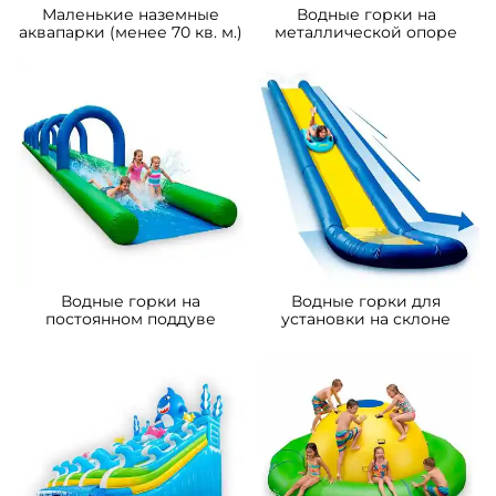
A-101912 Наземный
A-100915 Надувная прямая
аквапарк с бассейном
водная горка для вышки
«Аквасфера», 20×17×7 м
(опоры) «Стрела» с двумя
ступенями 12*2,5*5 м
1 538 400 ₽
274 300 ₽
От
От
Предзаказ
Предзаказ
A-102098 Надувная водная
A-101936 Надувная
горка с бассейном
герметичная водная горка
«Аквамонстро мини» 4*4*4
с бассейном «Лава» 12х4х5