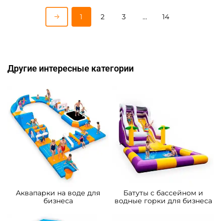
A-103373 Надувной
A-102568 Надувная водная
наземный аквапарк
горка “Стрела” 8*3,7*5,5 м
«Тропический рай», 20*15*8
м
1 742 600 ₽
271 700 ₽
От
От
Предзаказ
Предзаказ