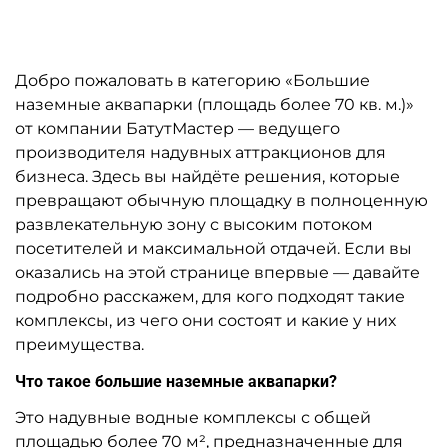
Предзаказ
Предзаказ
A-101885 Водная горка с
A-101683 Наземный
бассейном «Зверопой-2»,
аквапарк «Морское
10×4×4,5 м
царство» 21×20×6 м
227 400 ₽
1 519 000 ₽
От
От