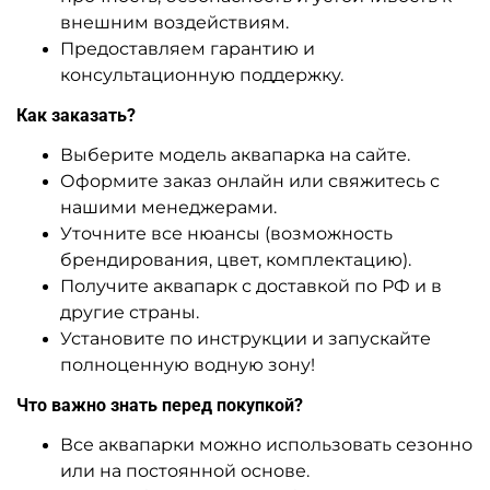
A-104365 Детская водная
A-104364 Аквапарк
горка «Океанская
большой «Пчёлкины
Экспедиция», 35×26×6 м
забавы», 30×24×8 м
Узнать цену
Узнать цену
Показать еще
1
2
3
…
14