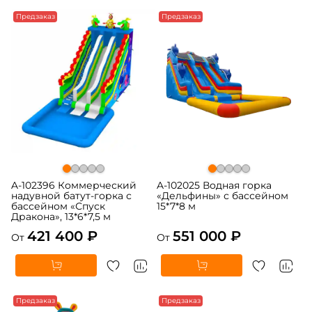
Предзаказ
Предзаказ
A-102396 Коммерческий
A-102025 Водная горка
надувной батут-горка с
«Дельфины» с бассейном
бассейном «Спуск
15*7*8 м
Дракона», 13*6*7,5 м
421 400 ₽
551 000 ₽
От
От
Предзаказ
Предзаказ