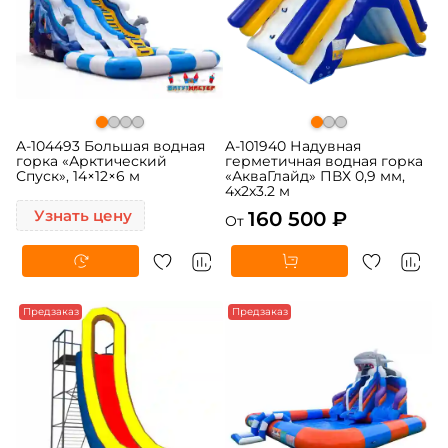
A-104493 Большая водная
A-101940 Надувная
горка «Арктический
герметичная водная горка
Спуск», 14×12×6 м
«АкваГлайд» ПВХ 0,9 мм,
4х2х3.2 м
Узнать цену
160 500 ₽
От
Предзаказ
Предзаказ