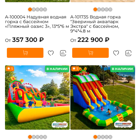
A-100004 Надувная водная
A-101735 Водная горка
горка с бассейном
"Звериный аквапарк
«Пляжный оазис 3», 13*5*6 м
Экстра" с бассейном,
9*4*4.8 м
357 300 ₽
222 900 ₽
От
От
5
5
В НАЛИЧИИ
В НАЛИЧИИ