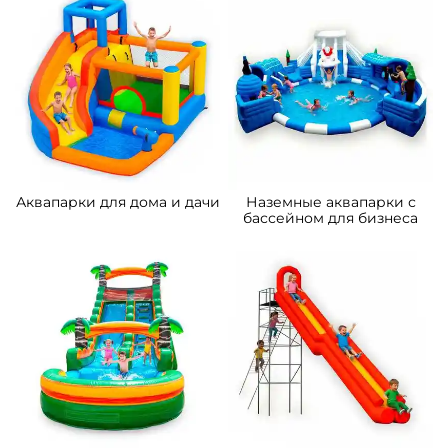
VN-970365 Коммерческий
A-104492 Водный батут
надувной водный батут с
«Тайна Морей», 14,5×10×7 м
бассейном «Домик у моря»
10*7*5 м
423 500 ₽
Узнать цену
От
Предзаказ
Предзаказ