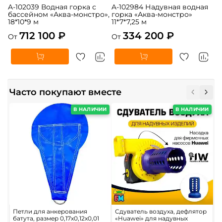
A-102039 Водная горка с
A-102984 Надувная водная
бассейном «Аква-монстро»,
горка «Аква-монстро»
18*10*9 м
11*7*7,25 м
712 100 ₽
334 200 ₽
От
От
Часто покупают вместе
В НАЛИЧИИ
В НАЛИЧИИ
Петли для анкерования
Сдуватель воздуха, дефлятор
Э
батута, размер 0,17x0,12x0,01
«Huawei» для надувных
«