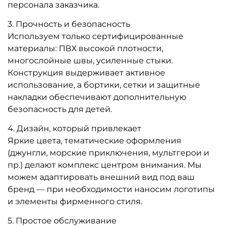
A-104488 Взрослая водная
A-104487 Надувная горка с
горка «Зубастый Спуск»,
бассейнами «Тропик Party»,
10×5,5×6,7 м
9×4×6 м
Узнать цену
Узнать цену
Предзаказ
Предзаказ