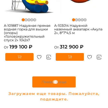
A-101887 Надувная прямая
A-103014 Надувной
водная горка для вышки
наземный аквапарк «Акула
(опоры)
2», 8*7*4,5 м
«Головокружительный
спуск 2» 10х2х7
199 100 ₽
312 900 ₽
От
От
Предзаказ
Предзаказ