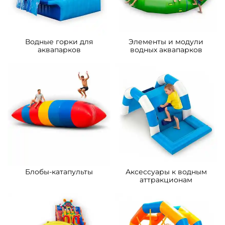
м
м
125 000 ₽
202 900 ₽
От
От
Предзаказ
Предзаказ
A-102808 Надувная водная
A-101911 Водная горка с
горка с бассейном
бассейном «Морская
«Весёлый прибой», 15*8*6,7
волна», 15×5×8 м
м