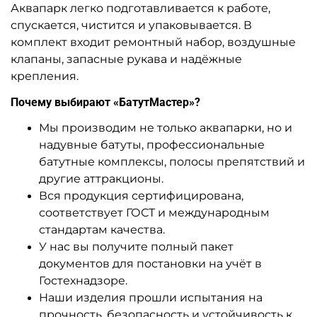
A-104486 Высокая водная
A-104484 Надувная водная
горка «Фруктовый
горка «Кракен», 8,9×8,2×7 м
Экстрим», 9×3,3×5,4 м
Узнать цену
Узнать цену
Предзаказ
Предзаказ