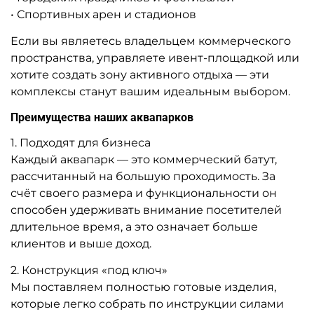
A-102086 Надувная водная
A-104489 Надувной
горка с бассейном
бассейн с горкой
«Бельчонок», 12*6,5*4,5 м
«Полярный Мир», 10×10×6 м
307 200 ₽
Узнать цену
От
Предзаказ
Предзаказ