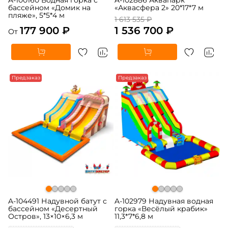
бассейном «Домик на
«Аквасфера 2» 20*17*7 м
пляже», 5*5*4 м
1 613 535 ₽
177 900 ₽
1 536 700 ₽
От
Предзаказ
Предзаказ
A-104491 Надувной батут с
A-102979 Надувная водная
бассейном «Десертный
горка «Весёлый крабик»
Остров», 13×10×6,3 м
11,3*7*6,8 м