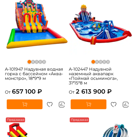
A-101947 Надувная водная
A-102447 Надувной
горка с бассейном «Аква-
наземный аквапарк
монстро», 18*9*9 м
«Поймай осьминога»,
31*15*8 м
657 100 ₽
2 613 900 ₽
От
От
Предзаказ
Предзаказ