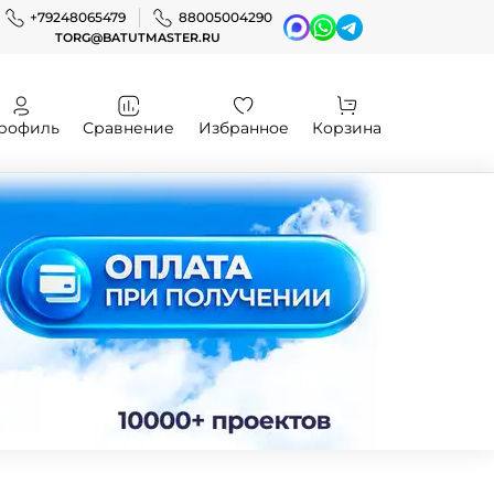
+79248065479
88005004290
TORG@BATUTMASTER.RU
рофиль
Сравнение
Избранное
Корзина