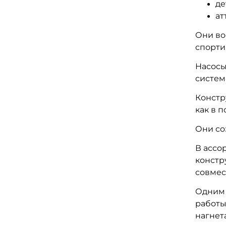
де
ат
Они во
спорти
Насосы
систем
Констр
как в 
Они со
В ассо
констр
совмес
Одним 
работы
нагнет