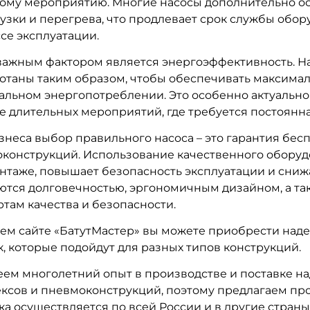
ому мероприятию. Многие насосы дополнительно о
узки и перегрева, что продлевает срок службы обор
се эксплуатации.
важным фактором является энергоэффективность. Н
отаны таким образом, чтобы обеспечивать максима
льном энергопотреблении. Это особенно актуально
е длительных мероприятий, где требуется постоянна
знеса выбор правильного насоса – это гарантия бе
конструкций. Использование качественного оборуд
нтаже, повышает безопасность эксплуатации и сниж
ются долговечностью, эргономичным дизайном, а т
ртам качества и безопасности.
ем сайте «БатутМастер» вы можете приобрести над
к, которые подойдут для разных типов конструкций.
ем многолетний опыт в производстве и поставке на
ксов и пневмоконструкций, поэтому предлагаем пр
ка осуществляется по всей России и в другие страны