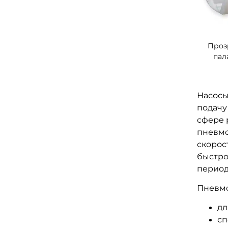
Проз
пал
Насосы
подачу
сфере 
пневмо
скорос
быстро
период
Пневмо
дл
сп