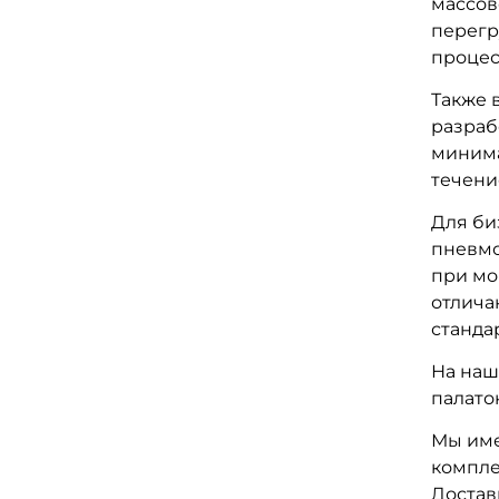
массов
перегр
процес
Также 
разраб
минима
течени
Для би
пневмо
при мо
отлича
станда
На наш
палато
Мы име
компле
Достав