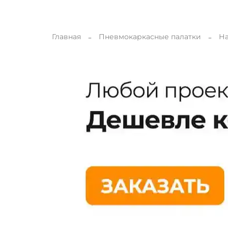
Главная
Пневмокаркасные палатки
На