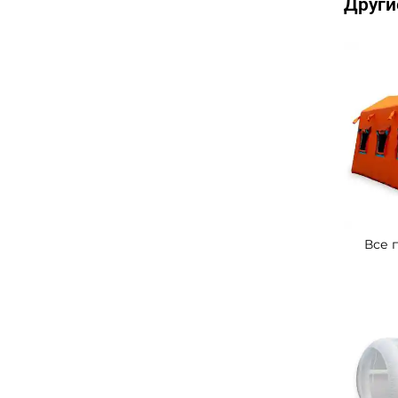
Други
Все 