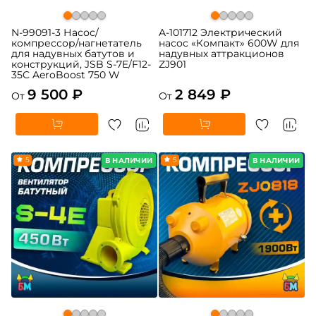
N-99091-3 Насос/
A-101712 Электрический
компрессор/нагнетатель
насос «Компакт» 600W для
для надувных батутов и
надувных аттракционов
конструкций, JSB S-7E/F12-
ZJ901
35C AeroBoost 750 W
9 500 ₽
2 849 ₽
От
От
5
5
В НАЛИЧИИ
В НАЛИЧИИ