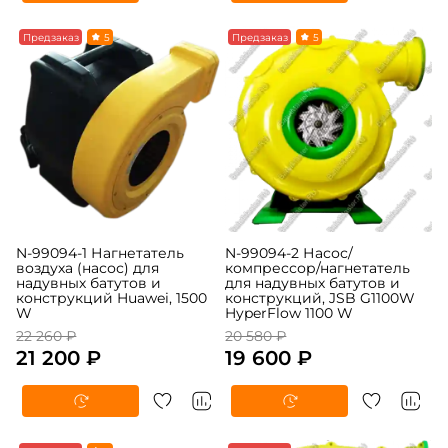
-5%
Предзаказ
5
-5%
Предзаказ
5
N-99094-1 Нагнетатель
N-99094-2 Насос/
воздуха (насос) для
компрессор/нагнетатель
надувных батутов и
для надувных батутов и
конструкций Huawei, 1500
конструкций, JSB G1100W
W
HyperFlow 1100 W
22 260 ₽
20 580 ₽
21 200 ₽
19 600 ₽