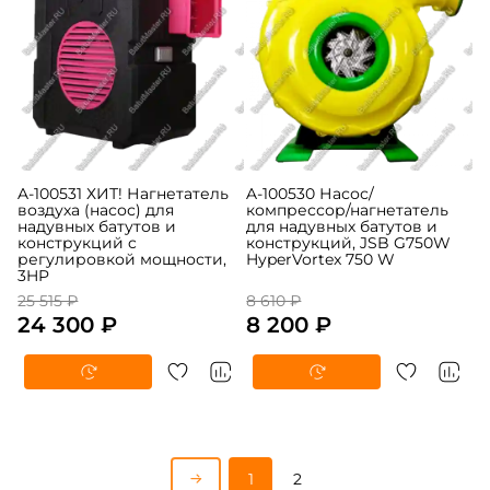
A-100531 ХИТ! Нагнетатель
A-100530 Насос/
воздуха (насос) для
компрессор/нагнетатель
надувных батутов и
для надувных батутов и
конструкций c
конструкций, JSB G750W
регулировкой мощности,
HyperVortex 750 W
3HP
25 515 ₽
8 610 ₽
24 300 ₽
8 200 ₽
1
2