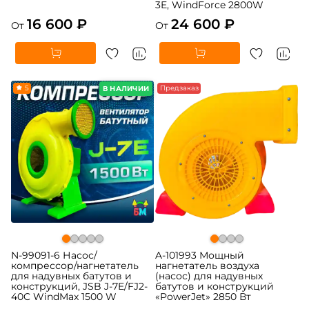
3E, WindForce 2800W
16 600 ₽
24 600 ₽
От
От
5
Предзаказ
В НАЛИЧИИ
N-99091-6 Насос/
A-101993 Мощный
компрессор/нагнетатель
нагнетатель воздуха
для надувных батутов и
(насос) для надувных
конструкций, JSB J-7E/FJ2-
батутов и конструкций
40C WindMax 1500 W
«PowerJet» 2850 Вт