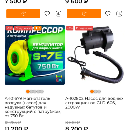
7 500 ₽
9 600 ₽
-5%
Предзаказ
5
-5%
Предзаказ
A-101679 Нагнетатель
A-102802 Насос для водных
воздуха (насос) для
аттракционов GLD-606,
надувных батутов и
2000W
конструкций с патрубком,
от 750 Вт.
12 285 ₽
8 610 ₽
11 700 ₽
8 200 ₽