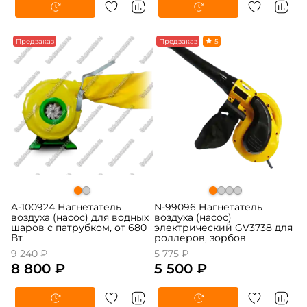
-5%
Предзаказ
-5%
Предзаказ
5
A-100924 Нагнетатель
N-99096 Нагнетатель
воздуха (насос) для водных
воздуха (насос)
шаров с патрубком, от 680
электрический GV3738 для
Вт.
роллеров, зорбов
9 240 ₽
5 775 ₽
8 800 ₽
5 500 ₽