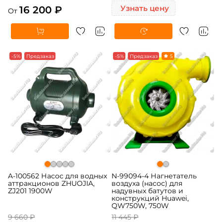
16 200 ₽
Узнать цену
От
-5%
Предзаказ
-5%
Предзаказ
5
A-100562 Насос для водных
N-99094-4 Нагнетатель
аттракционов ZHUOJIA,
воздуха (насос) для
ZJ201 1900W
надувных батутов и
конструкций Huawei,
QW750W, 750W
9 660 ₽
11 445 ₽