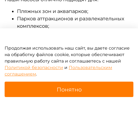
Пляжных зон и аквапарков;
Парков аттракционов и развлекательных
комплексов;
Выездных мероприятий, фестивалей и
корпоративов;
Центров проката аттракционов.
Продолжая использовать наш сайт, вы даете согласие
на обработку файлов cookie, которые обеспечивают
Благодаря высокой скорости работы вы сможете
правильную работу сайта и соглашаетесь с нашей
быстро подготовить аттракционы к новому
Политикой безопасности
и
Пользовательским
соглашением
.
заезду, что особенно важно в часы пик.
Эксплуатация и обслуживание
Понятно
Мы не предоставляем услуги монтажа, но наши
насосы настолько просты в эксплуатации, что с
Главная
Поиск
Корзина
Избранное
Профиль
ними справится даже начинающий оператор.
Рекомендации:
Используйте насос в сухих условиях;