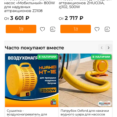
насос «Мобильный» 800W
аттракционов ZHUOJIA,
для надувных
zj102, 500W
аттракционов ZJ108
3 601 ₽
2 717 ₽
От
От
Часто покупают вместе
В НАЛИЧИИ
В НАЛИЧИИ
Сушилка -
Патрубок Oxford для накачки
С
воздухонагреватель для
водного шара для насосов
«