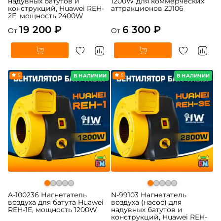
надувных батутов и
1200W для коммерческих
конструкций, Huawei REH-
аттракционов ZJ106
2E, мощность 2400W
19 200 ₽
6 300 ₽
От
От
5
5
В НАЛИЧИИ
В НАЛИЧИИ
A-100236 Нагнетатель
N-99103 Нагнетатель
воздуха для батута Huawei
воздуха (насос) для
REH-1E, мощность 1200W
надувных батутов и
конструкций, Huawei REH-