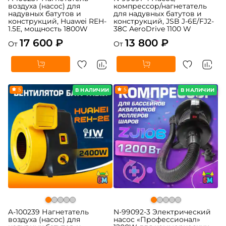
воздуха (насос) для
компрессор/нагнетатель
надувных батутов и
для надувных батутов и
конструкций, Huawei REH-
конструкций, JSB J-6E/FJ2-
1.5E, мощность 1800W
38C AeroDrive 1100 W
17 600 ₽
13 800 ₽
От
От
5
5
В НАЛИЧИИ
В НАЛИЧИИ
A-100239 Нагнетатель
N-99092-3 Электрический
воздуха (насос) для
насос «Профессионал»