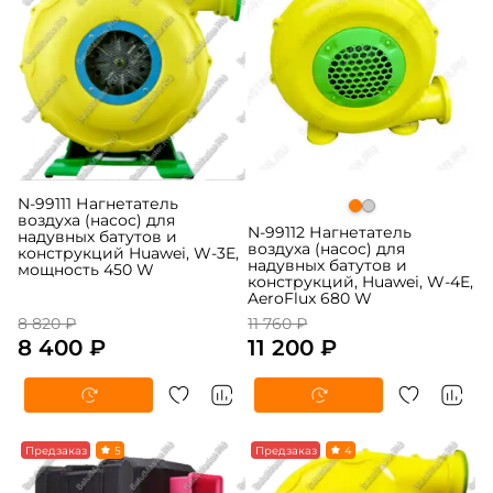
N-99111 Нагнетатель
воздуха (насос) для
N-99112 Нагнетатель
надувных батутов и
воздуха (насос) для
конструкций Huawei, W-3E,
надувных батутов и
мощность 450 W
конструкций, Huawei, W-4E,
AeroFlux 680 W
8 820 ₽
11 760 ₽
8 400 ₽
11 200 ₽
-5%
Предзаказ
5
-5%
Предзаказ
4