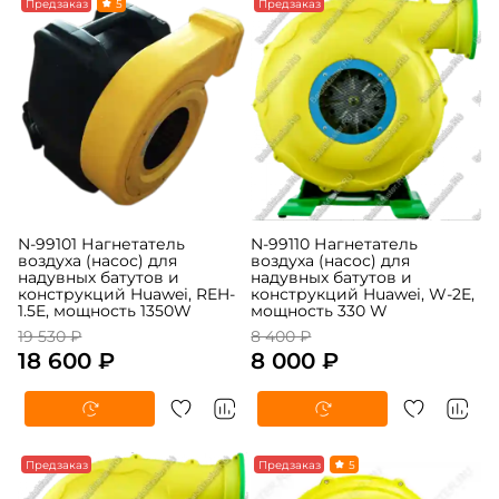
-5%
Предзаказ
5
-5%
Предзаказ
N-99101 Нагнетатель
N-99110 Нагнетатель
воздуха (насос) для
воздуха (насос) для
надувных батутов и
надувных батутов и
конструкций Huawei, REH-
конструкций Huawei, W-2E,
1.5E, мощность 1350W
мощность 330 W
19 530 ₽
8 400 ₽
18 600 ₽
8 000 ₽
-5%
Предзаказ
-5%
Предзаказ
5