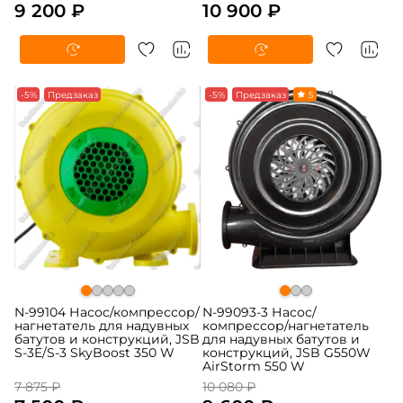
9 200 ₽
10 900 ₽
-5%
Предзаказ
-5%
Предзаказ
5
N-99104 Насос/компрессор/
N-99093-3 Насос/
нагнетатель для надувных
компрессор/нагнетатель
батутов и конструкций, JSB
для надувных батутов и
S-3E/S-3 SkyBoost 350 W
конструкций, JSB G550W
AirStorm 550 W
7 875 ₽
10 080 ₽