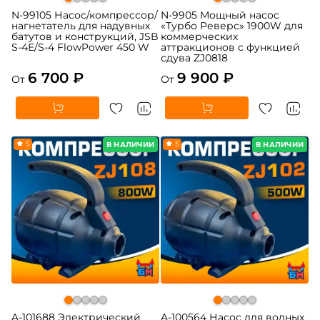
N-99105 Насос/компрессор/
N-9905 Мощный насос
нагнетатель для надувных
«Турбо Реверс» 1900W для
батутов и конструкций, JSB
коммерческих
S-4E/S-4 FlowPower 450 W
аттракционов с функцией
сдува ZJ0818
6 700 ₽
9 900 ₽
От
От
5
5
В НАЛИЧИИ
В НАЛИЧИИ
A-101688 Электрический
A-100564 Насос для водных