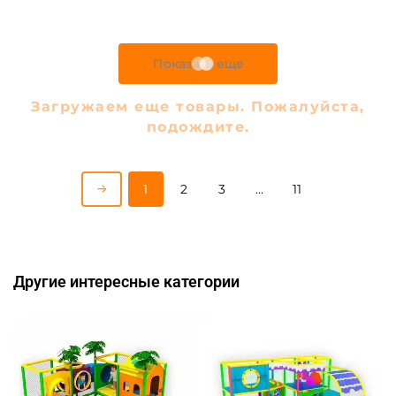
Предзаказ
Предзаказ
A-103096 Детский игровой
A-103095 Детский игровой
лабиринт с крышей «Мир
лабиринт с крышей «Мир
прыжков и улыбок»
добрых зверей»
4,43×2,46×3,2 м
7,38×7,38×6,1 м
468 405 ₽
958 755 ₽
446 100 ₽
913 100 ₽
Предзаказ
Предзаказ