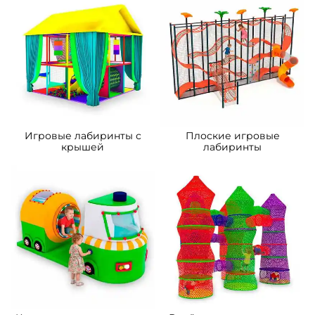
A-103092 Детский игровой
A-103091 Детский игровой
лабиринт с крышей
лабиринт с крышей
«Станция радости»
«Солнечный остров» 8×6×4
10×3,69×3,3 м
м
661 605 ₽
844 935 ₽
630 100 ₽
804 700 ₽
Предзаказ
Предзаказ