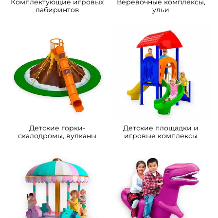
A-103090 Детский игровой
A-103089 Детский игровой
лабиринт с крышей «Прыг-
лабиринт с крышей
скок Вагончик»
«Праздничный домик»
4,87×2,46×2,8 м
4,92×2,46×3,3 м
219 030 ₽
454 545 ₽
208 600 ₽
432 900 ₽
Предзаказ
Предзаказ