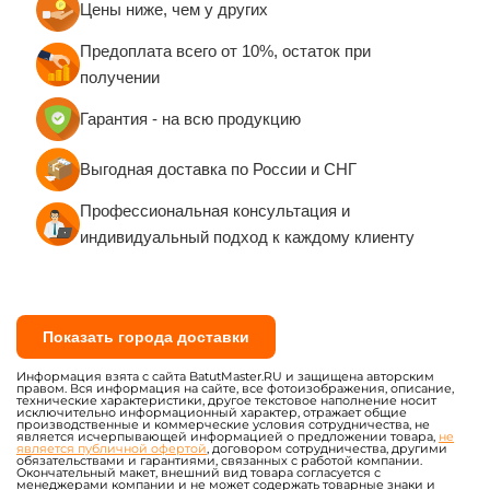
Игровые лабиринты с
Плоские игровые
крышей
лабиринты
Комплектующие игровых
Верёвочные комплексы,
лабиринтов
ульи