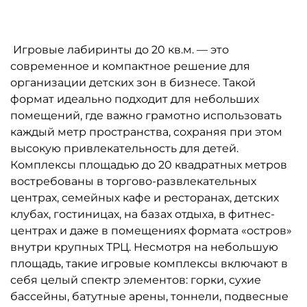
A-102212 Детский игровой
A-102210 Детский игровой
лабиринт «Зубастая Атака»
лабиринт «Солнечная
поляна»
905 310 ₽
237 720 ₽
862 200 ₽
226 400 ₽
Предзаказ
Предзаказ