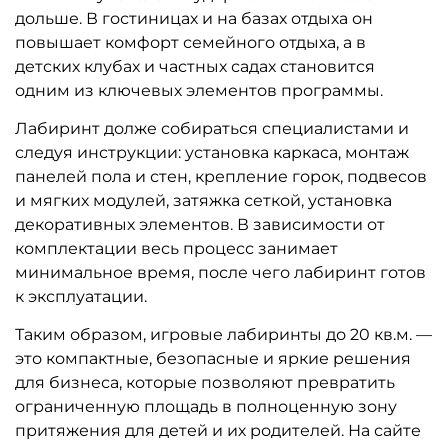
Показать еще
1
2
3
…
11
Другие интересные категории