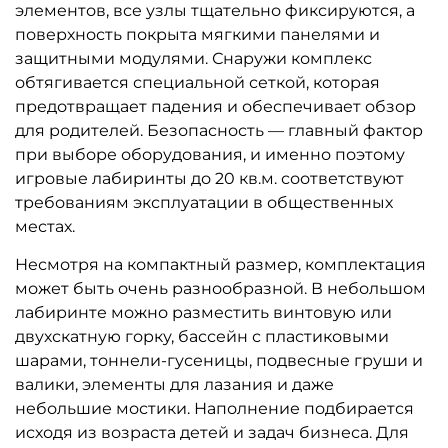
A-102187 Тропа с
A-102186 Детский игровой
препятствиями «Путь
лабиринт «Тайный путь»
испытаний»
137 340 ₽
1 042 545 ₽
130 800 ₽
992 900 ₽
Предзаказ
Предзаказ
A-102185 Детский игровой
A-102184 Детский игровой
лабиринт «Нежные тропы»
лабиринт «Песочные сны»
219 345 ₽
130 830 ₽