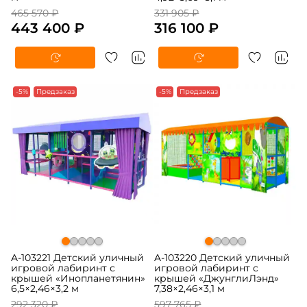
465 570 ₽
331 905 ₽
443 400 ₽
316 100 ₽
-5%
Предзаказ
-5%
Предзаказ
A-103221 Детский уличный
A-103220 Детский уличный
игровой лабиринт с
игровой лабиринт с
крышей «Инопланетянин»
крышей «ДжунглиЛэнд»
6,5×2,46×3,2 м
7,38×2,46×3,1 м
292 320 ₽
597 765 ₽