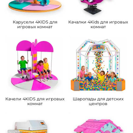
A-103088 Детский игровой
A-103087 Детский игровой
лабиринт с крышей
лабиринт с крышей
«Кристалл» 9,84×4,92×4,3 м
«Волшебная поляна»
5,66×2,46×3,3 м
852 285 ₽
254 520 ₽
811 700 ₽
242 400 ₽
Предзаказ
Предзаказ