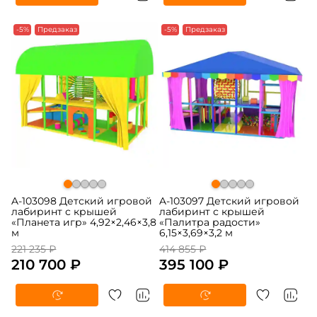
-5%
Предзаказ
-5%
Предзаказ
A-103098 Детский игровой
A-103097 Детский игровой
лабиринт с крышей
лабиринт с крышей
«Планета игр» 4,92×2,46×3,8
«Палитра радости»
м
6,15×3,69×3,2 м
221 235 ₽
414 855 ₽
210 700 ₽
395 100 ₽