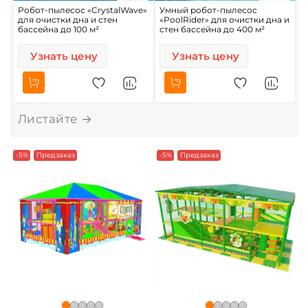
Робот-пылесос «CrystalWave»
Умный робот-пылесос
Р
для очистки дна и стен
«PoolRider» для очистки дна и
д
бассейна до 100 м²
стен бассейна до 400 м²
б
Узнать цену
Узнать цену
-5%
Предзаказ
-5%
Предзаказ