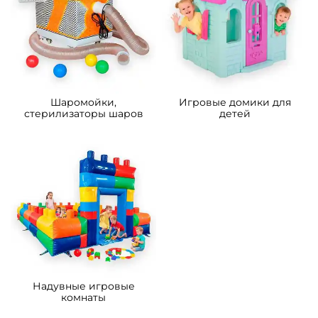
A-102888 Игровой детский
A-102213 Игровой детский
батут с LED-подсветкой в
лабиринт «Остров
безопасном ограждении,
Радужных Шаров»
2,5х2,5х2,75 м
63 420 ₽
737 730 ₽
60 400 ₽
702 600 ₽
Предзаказ
Предзаказ