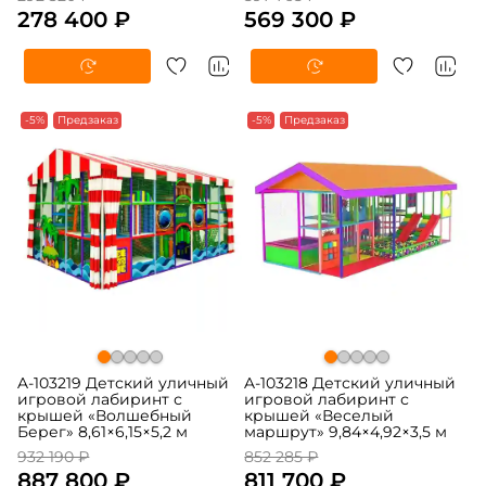
278 400 ₽
569 300 ₽
-5%
Предзаказ
-5%
Предзаказ
A-103219 Детский уличный
A-103218 Детский уличный
игровой лабиринт с
игровой лабиринт с
крышей «Волшебный
крышей «Веселый
Берег» 8,61×6,15×5,2 м
маршрут» 9,84×4,92×3,5 м
932 190 ₽
852 285 ₽
887 800 ₽
811 700 ₽