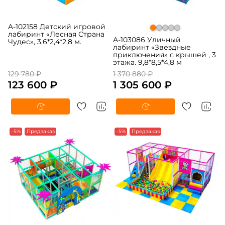
A-102158 Детский игровой
лабиринт «Лесная Страна
A-103086 Уличный
Чудес», 3,6*2,4*2,8 м.
лабиринт «Звездные
приключения» с крышей , 3
этажа. 9,8*8,5*4,8 м
129 780 ₽
1 370 880 ₽
123 600 ₽
1 305 600 ₽
-5%
Предзаказ
-5%
Предзаказ