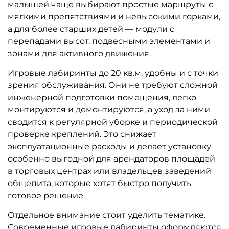
208 900 ₽
124 600 ₽
Предзаказ
Предзаказ
A-102183 Детский игровой
A-102182 Детский игровой
лабиринт «Летняя поляна»
лабиринт «В мире забав»
400 785 ₽
433 440 ₽
381 700 ₽
412 800 ₽