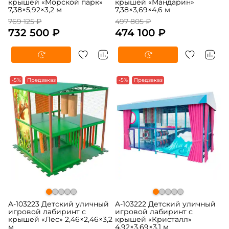
крышей «Морской парк»
крышей «Мандарин»
7,38×5,92×3,2 м
7,38×3,69×4,6 м
769 125 ₽
497 805 ₽
732 500 ₽
474 100 ₽
-5%
Предзаказ
-5%
Предзаказ
A-103223 Детский уличный
A-103222 Детский уличный
игровой лабиринт с
игровой лабиринт с
крышей «Лес» 2,46×2,46×3,2
крышей «Кристалл»
м
4,92×3,69×3,1 м