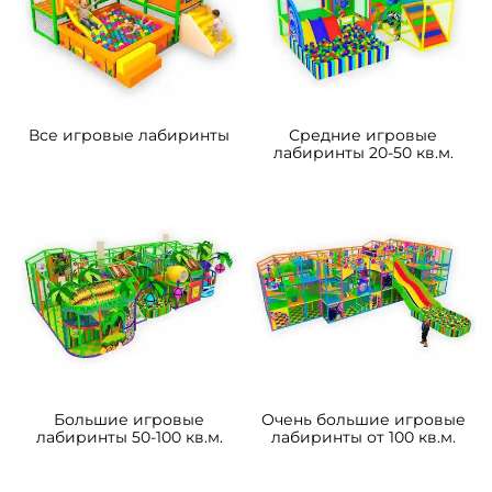
A-103094 Детский игровой
A-103093 Детский игровой
лабиринт с крышей
лабиринт с крышей
«Карапуз» 5,66×3,69×3,3 м
«Изумрудный домик»
5,66×3,69×3,3 м
381 780 ₽
576 450 ₽
363 600 ₽
549 000 ₽
Предзаказ
Предзаказ