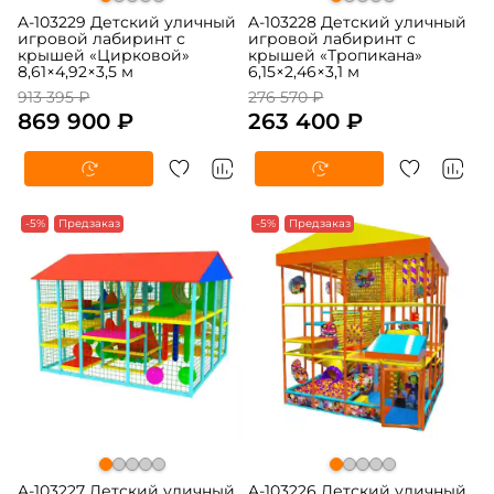
A-103229 Детский уличный
A-103228 Детский уличный
игровой лабиринт с
игровой лабиринт с
крышей «Цирковой»
крышей «Тропикана»
8,61×4,92×3,5 м
6,15×2,46×3,1 м
913 395 ₽
276 570 ₽
869 900 ₽
263 400 ₽
-5%
Предзаказ
-5%
Предзаказ
A-103227 Детский уличный
A-103226 Детский уличный