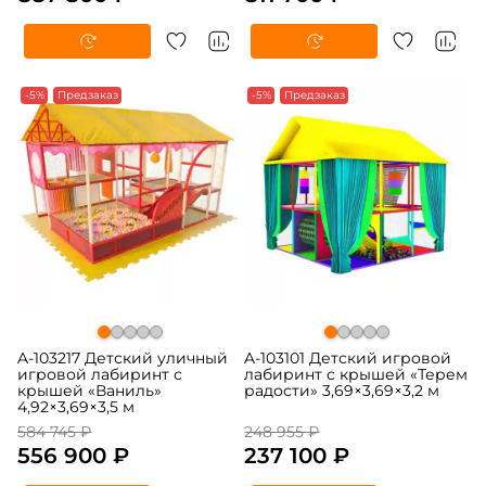
-5%
Предзаказ
-5%
Предзаказ
A-103217 Детский уличный
A-103101 Детский игровой
игровой лабиринт с
лабиринт с крышей «Терем
крышей «Ваниль»
радости» 3,69×3,69×3,2 м
4,92×3,69×3,5 м
584 745 ₽
248 955 ₽
556 900 ₽
237 100 ₽