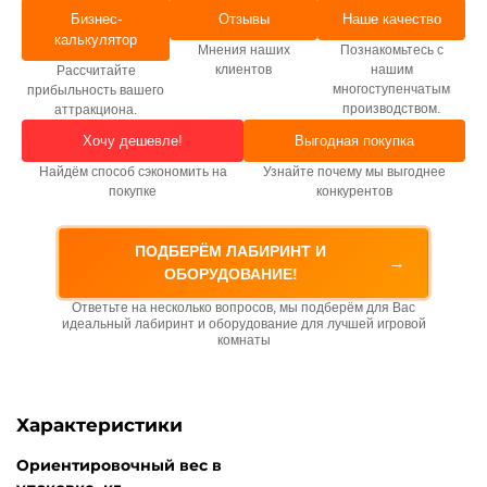
Бизнес-
Отзывы
Наше качество
калькулятор
Мнения наших
Познакомьтесь с
клиентов
нашим
Рассчитайте
многоступенчатым
прибыльность вашего
производством.
аттракциона.
Хочу дешевле!
Выгодная покупка
Найдём способ сэкономить на
Узнайте почему мы выгоднее
покупке
конкурентов
ПОДБЕРЁМ ЛАБИРИНТ И
→
ОБОРУДОВАНИЕ!
Ответьте на несколько вопросов, мы подберём для Вас
идеальный лабиринт и оборудование для лучшей игровой
комнаты
Характеристики
Ориентировочный вес в