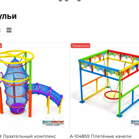
ульи
з
Предзаказ
9 Лазательный комплекс
A-104859 Плетёные качели