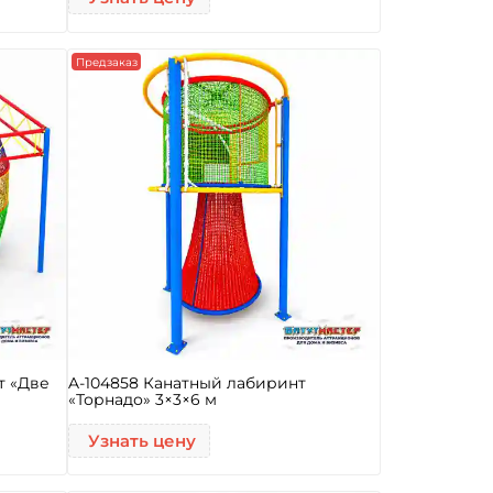
Предзаказ
т «Две
A-104858 Канатный лабиринт
«Торнадо» 3×3×6 м
Узнать цену