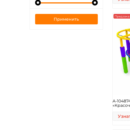
Предзака
Применить
A-10487
«Красоч
Узна