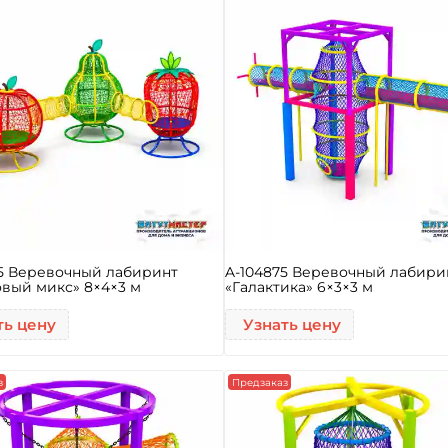
5 Веревочный лабиринт
A-104875 Веревочный лабири
вый микс» 8×4×3 м
«Галактика» 6×3×3 м
ть цену
Узнать цену
з
Предзаказ