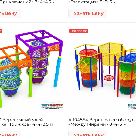
Приключений» 7×4×4,5 м
«Гравитация» 5×5×5 м
ть цену
Узнать цену
з
Предзаказ
0 Веревочный улей
A-104864 Веревочное оборуд
ика Прыжков» 4×4×3,5 м
«Между Мирами» 8×4×3 м
ть цену
Узнать цену