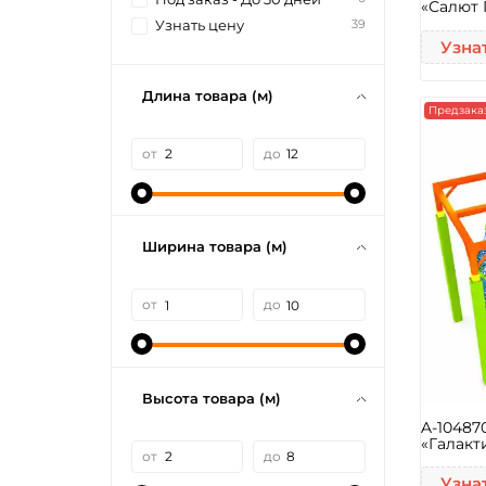
«Салют 
39
Узнать цену
Узна
Длина товара (м)
Предзака
от
до
Ширина товара (м)
от
до
Высота товара (м)
A-10487
«Галакт
от
до
Узна