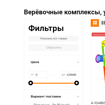
Верёвочные комплексы, 
Фильтры
Предзака
Показаны все товары
Сбросить
Цена
—
от
до
Вариант поставки
A-10486
6
Под заказ - До 30 дней