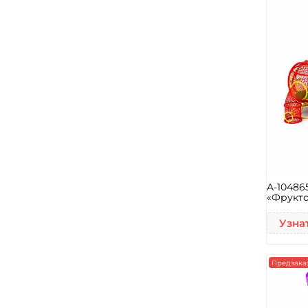
A-10486
«Фрукто
Узна
Предзака