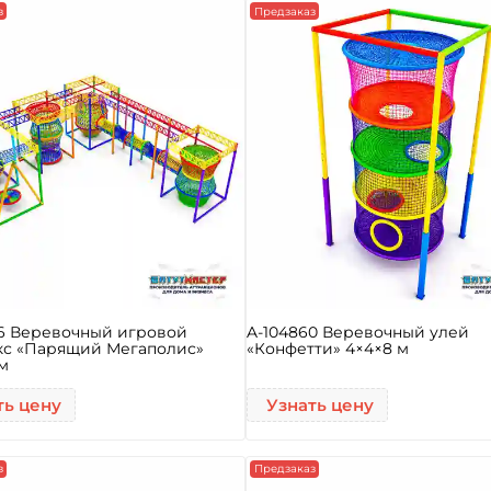
з
Предзаказ
66 Веревочный игровой
A-104860 Веревочный улей
кс «Парящий Мегаполис»
«Конфетти» 4×4×8 м
 м
ть цену
Узнать цену
з
Предзаказ