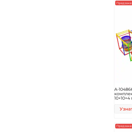
Предзака
A-1048
компле
10×10×4
Узна
Предзака