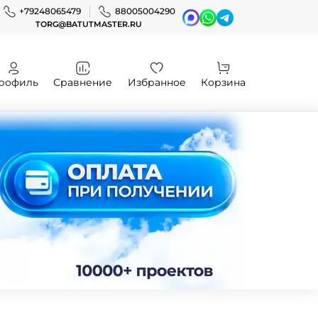
+79248065479
88005004290
TORG@BATUTMASTER.RU
рофиль
Сравнение
Избранное
Корзина