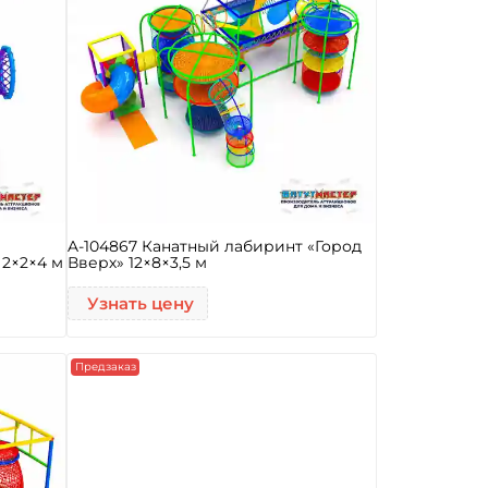
й
A-104867 Канатный лабиринт «Город
 2×2×4 м
Вверх» 12×8×3,5 м
Узнать цену
Предзаказ