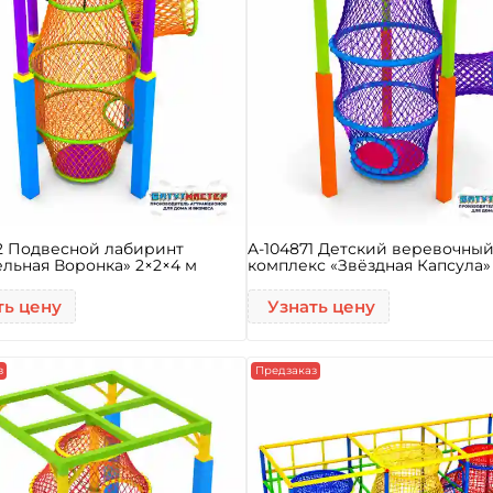
2 Подвесной лабиринт
A-104871 Детский веревочны
льная Воронка» 2×2×4 м
комплекс «Звёздная Капсула»
ть цену
Узнать цену
з
Предзаказ