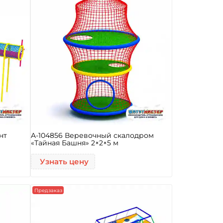
нт
A-104856 Веревочный скалодром
«Тайная Башня» 2×2×5 м
Узнать цену
Предзаказ