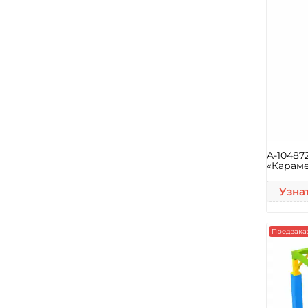
A-10487
«Караме
Узна
Предзака