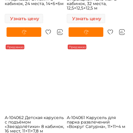
A-104064 Детская карусель
A-104063 Карусель-
««Карнавал Огней»» 8
аттракцион «Ёлочка» 8
кабинок, 24 места, 14×6×6м
кабинок, 32 места,
12,5×12,5×12,5 м
Узнать цену
Узнать цену
Предзаказ
Предзаказ
A-104062 Детская карусель
A-104061 Карусель для
с подъёмом
парка развлечений