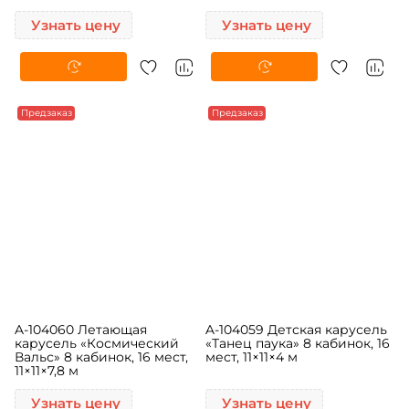
«Звездолётики» 8 кабинок,
«Вокруг Сатурна», 11×11×4 м
16 мест, 11×11×7,8 м
Узнать цену
Узнать цену
Предзаказ
Предзаказ
A-104060 Летающая
A-104059 Детская карусель
карусель «Космический
«Танец паука» 8 кабинок, 16
Вальс» 8 кабинок, 16 мест,
мест, 11×11×4 м
11×11×7,8 м