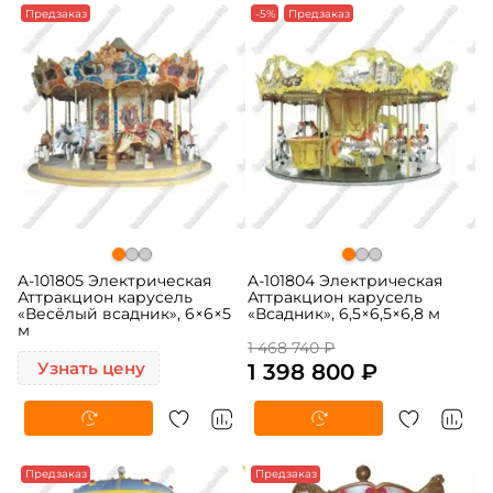
Предзаказ
-5%
Предзаказ
A-101805 Электрическая
A-101804 Электрическая
Аттракцион карусель
Аттракцион карусель
«Весёлый всадник», 6×6×5
«Всадник», 6,5×6,5×6,8 м
м
1 468 740 ₽
Узнать цену
1 398 800 ₽
Предзаказ
Предзаказ