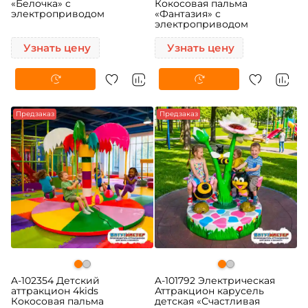
«Белочка» c
Кокосовая пальма
электроприводом
«Фантазия» с
электроприводом
Узнать цену
Узнать цену
Предзаказ
Предзаказ
A-102354 Детский
A-101792 Электрическая
аттракцион 4kids
Аттракцион карусель
Кокосовая пальма
детская «Счастливая