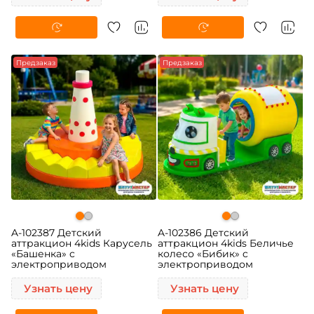
Предзаказ
Предзаказ
A-102387 Детский
A-102386 Детский
аттракцион 4kids Карусель
аттракцион 4kids Беличье
«Башенка» c
колесо «Бибик» c
электроприводом
электроприводом
Узнать цену
Узнать цену