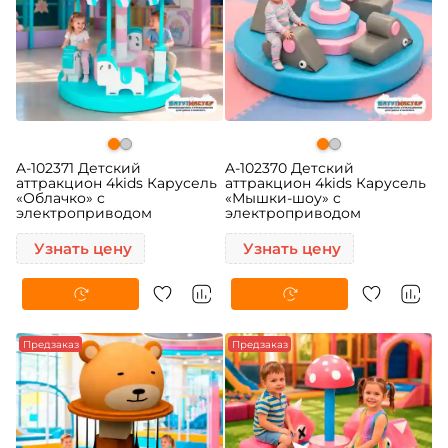
A-102371 Детский
A-102370 Детский
аттракцион 4kids Карусель
аттракцион 4kids Карусель
«Облачко» c
«Мышки-шоу» c
электроприводом
электроприводом
Узнать цену
Узнать цену
Предзаказ
Предзаказ