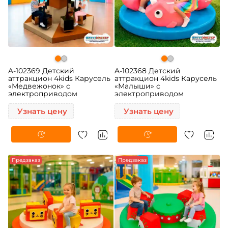
A-102369 Детский
A-102368 Детский
аттракцион 4kids Карусель
аттракцион 4kids Карусель
«Медвежонок» c
«Малыши» c
электроприводом
электроприводом
Узнать цену
Узнать цену
-5%
Предзаказ
Предзаказ