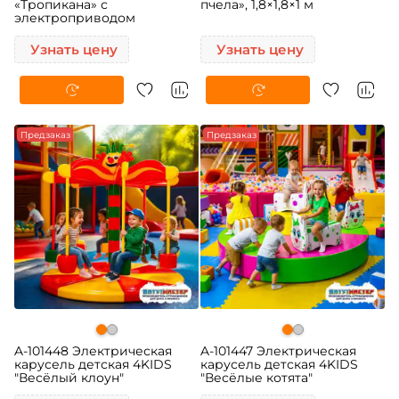
«Тропикана» с
пчела», 1,8×1,8×1 м
электроприводом
Узнать цену
Узнать цену
Предзаказ
Предзаказ
A-101448 Электрическая
A-101447 Электрическая
карусель детская 4KIDS
карусель детская 4KIDS
"Весёлый клоун"
"Весёлые котята"