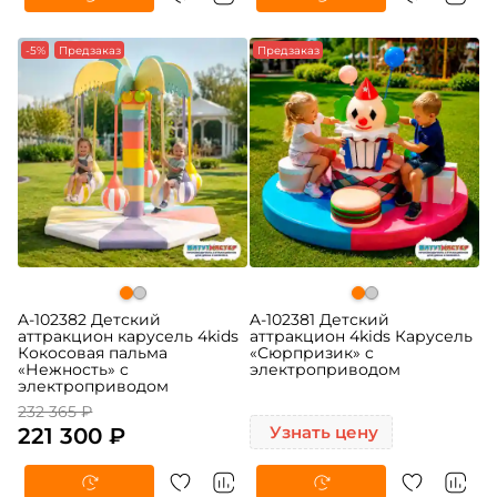
-5%
Предзаказ
Предзаказ
A-102382 Детский
A-102381 Детский
аттракцион карусель 4kids
аттракцион 4kids Карусель
Кокосовая пальма
«Сюрпризик» c
«Нежность» c
электроприводом
электроприводом
232 365 ₽
221 300 ₽
Узнать цену