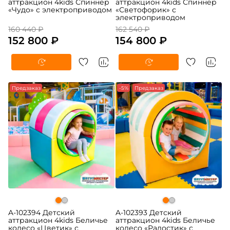
аттракцион 4kids Спиннер
аттракцион 4kids Спиннер
«Чудо» с электроприводом
«Светофорик» с
электроприводом
160 440 ₽
162 540 ₽
152 800 ₽
154 800 ₽
Предзаказ
-5%
Предзаказ
A-102394 Детский
A-102393 Детский
аттракцион 4kids Беличье
аттракцион 4kids Беличье
колесо «Цветик» с
колесо «Радостик» с