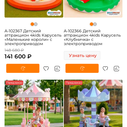
A-102367 Детский
A-102366 Детский
аттракцион 4kids Карусель
аттракцион 4kids Карусель
«Маленькие короли» c
«Клубничка» c
электроприводом
электроприводом
148 680 ₽
141 600 ₽
Узнать цену
Предзаказ
Предзаказ