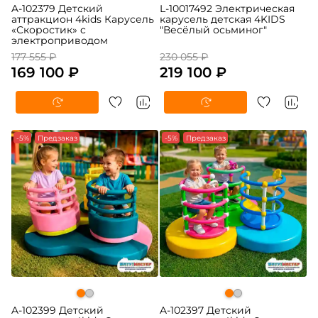
A-102379 Детский
L-10017492 Электрическая
аттракцион 4kids Карусель
карусель детская 4KIDS
«Скоростик» c
"Весёлый осьминог"
электроприводом
177 555 ₽
230 055 ₽
169 100 ₽
219 100 ₽
-5%
Предзаказ
-5%
Предзаказ
A-102399 Детский
A-102397 Детский