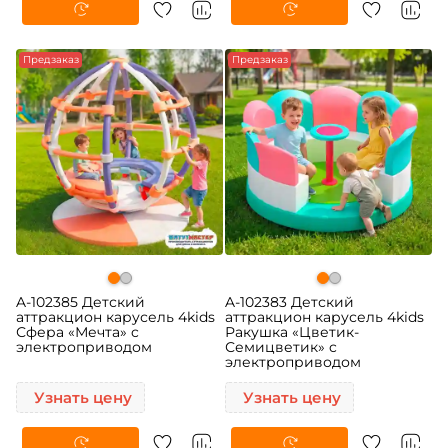
Предзаказ
Предзаказ
A-102385 Детский
A-102383 Детский
аттракцион карусель 4kids
аттракцион карусель 4kids
Сфера «Мечта» c
Ракушка «Цветик-
электроприводом
Семицветик» c
электроприводом
Узнать цену
Узнать цену