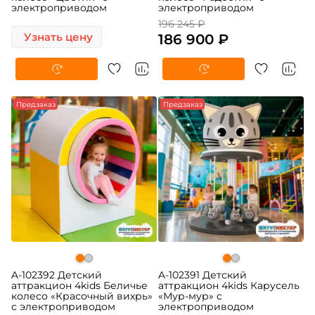
электроприводом
электроприводом
196 245 ₽
Узнать цену
186 900 ₽
Предзаказ
Предзаказ
A-102392 Детский
A-102391 Детский
аттракцион 4kids Беличье
аттракцион 4kids Карусель
колесо «Красочный вихрь»
«Мур-мур» c
с электроприводом
электроприводом