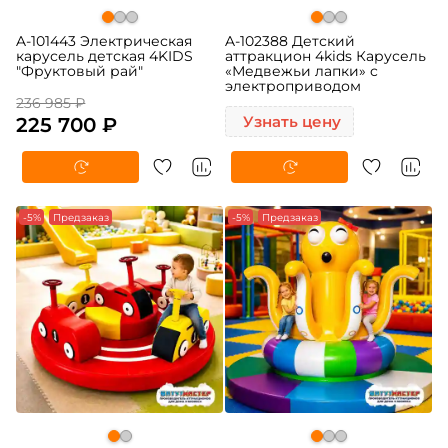
A-101443 Электрическая
A-102388 Детский
карусель детская 4KIDS
аттракцион 4kids Карусель
"Фруктовый рай"
«Медвежьи лапки» c
электроприводом
236 985 ₽
225 700 ₽
Узнать цену
-5%
Предзаказ
-5%
Предзаказ