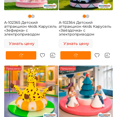
A-102365 Детский
A-102364 Детский
аттракцион 4kids Карусель
аттракцион 4kids Карусель
«Зефирка» c
«Звёздочка» c
электроприводом
электроприводом
Узнать цену
Узнать цену
-5%
Предзаказ
Предзаказ