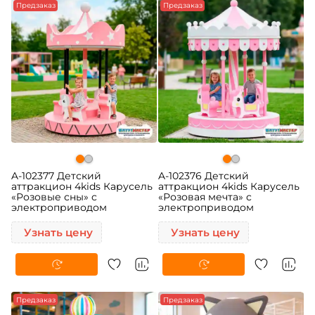
Предзаказ
Предзаказ
A-102377 Детский
A-102376 Детский
аттракцион 4kids Карусель
аттракцион 4kids Карусель
«Розовые сны» c
«Розовая мечта» c
электроприводом
электроприводом
Узнать цену
Узнать цену
Предзаказ
Предзаказ