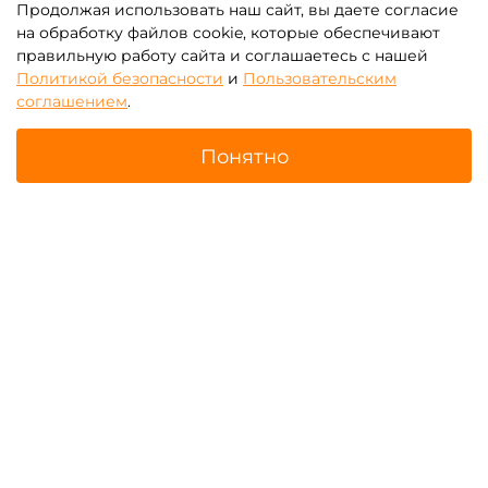
Продолжая использовать наш сайт, вы даете согласие
на обработку файлов cookie, которые обеспечивают
правильную работу сайта и соглашаетесь с нашей
Политикой безопасности
и
Пользовательским
соглашением
.
Понятно
Все парковые карусели
Свадебные карусели
Главная
Поиск
Корзина
Избранное
Профиль
Цепочные карусели
Карусели «Осьминог»