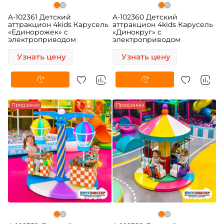
A-102361 Детский
A-102360 Детский
аттракцион 4kids Карусель
аттракцион 4kids Карусель
«Единорожек» c
«Динокруг» c
электроприводом
электроприводом
Узнать цену
Узнать цену
Предзаказ
Предзаказ