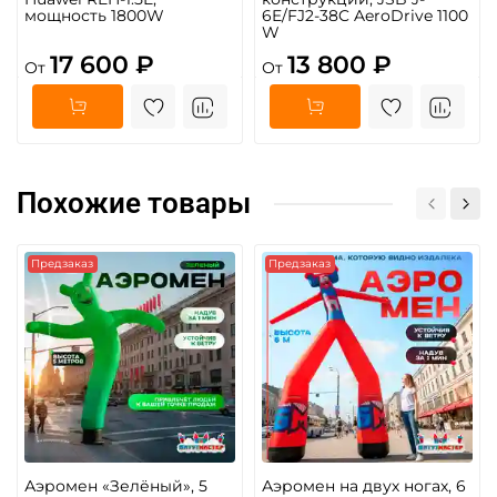
мощность 1800W
6E/FJ2-38C AeroDrive 1100
W
17 600 ₽
13 800 ₽
От
От
Похожие товары
Предзаказ
Предзаказ
Аэромен «Зелёный», 5
Аэромен на двух ногах, 6