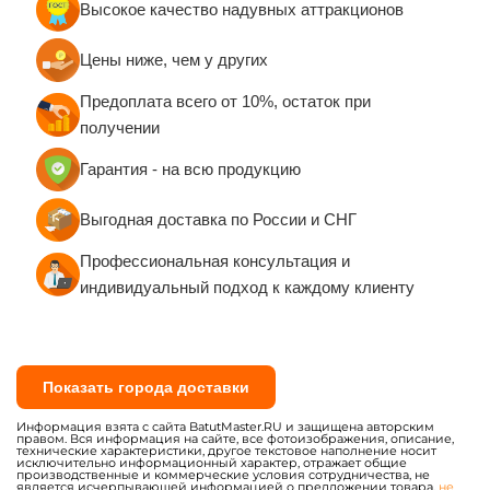
Высокое качество надувных аттракционов
Руководства по эксплуатации и техническому
обслуживанию
Цены ниже, чем у других
Сертификаты качества евростандарта
Предоплата всего от 10%, остаток при
Санитарно-эпидемиологические заключения
получении
(СЭЗ)
Сертификаты пожарной безопасности (при
Гарантия - на всю продукцию
необходимости)
Выгодная доставка по России и СНГ
Вся продукция изготавливается по ГОСТу с
обеспечением 100% постановки на учёт в
Профессиональная консультация и
Гостехнадзоре.
индивидуальный подход к каждому клиенту
Показать города доставки
Информация взята с сайта BatutMaster.RU и защищена авторским
правом. Вся информация на сайте, все фотоизображения, описание,
технические характеристики, другое текстовое наполнение носит
исключительно информационный характер, отражает общие
производственные и коммерческие условия сотрудничества, не
является исчерпывающей информацией о предложении товара,
не