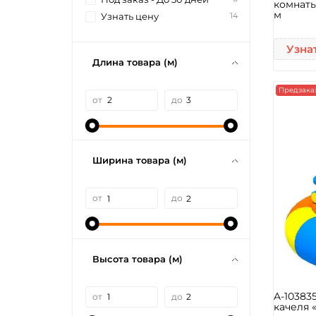
комнаты
м
14
Узнать цену
Узна
Длина товара (м)
Предзака
от
до
Ширина товара (м)
от
до
Высота товара (м)
A-10383
от
до
качеля 