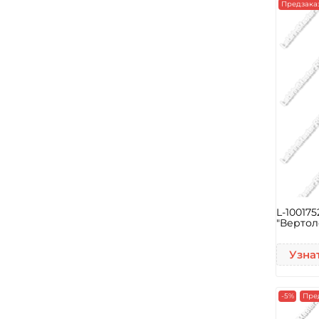
Предзака
L-10017
"Вертол
Узна
-5%
Пре