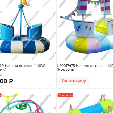
499 Качеля детская 4KIDS
L-10017475 Качеля детская 4KI
ик"
"Корабль"
 ₽
500 ₽
Узнать цену
з
Предзаказ