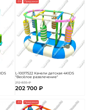
-5%
Предзаказ
KIDS
L-10017522 Качели детская 4KIDS
"Весёлое развлечение"
212 835 ₽
202 700 ₽
-5%
Предзаказ