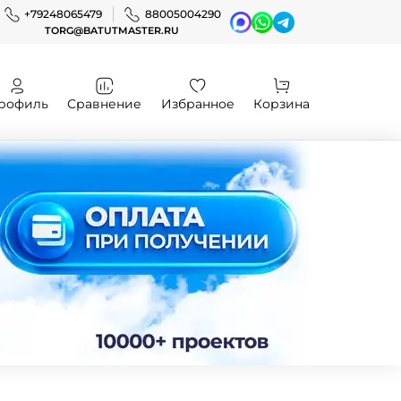
+79248065479
88005004290
TORG@BATUTMASTER.RU
рофиль
Сравнение
Избранное
Корзина