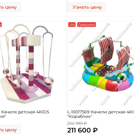
ть цену
Узнать цену
з
-5%
Предзаказ
2 Качеля детская 4KIDS
L-10017569 Качели детская 4K
ия"
"Кораблик"
222 180 ₽
211 600 ₽
ть цену