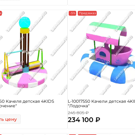
з
-5%
Предзаказ
560 Качеля детская 4KIDS
L-10017550 Качели детская 4K
ючение"
"Лодочка"
245 805 ₽
234 100 ₽
ть цену