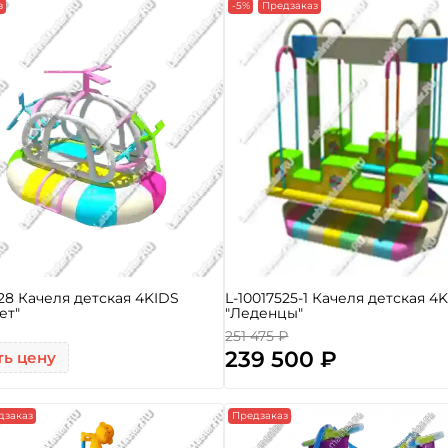
з
-5%
Предзаказ
528 Качеля детская 4KIDS
L-10017525-1 Качеля детская 4
ет"
"Леденцы"
251 475 ₽
239 500 ₽
ть цену
дзаказ
Предзаказ