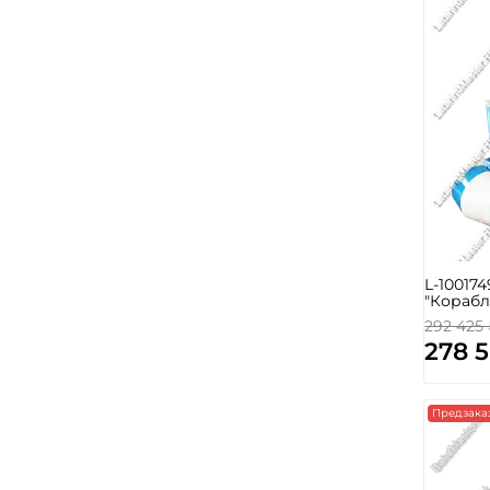
L-10017
"Корабл
292 425
278 
Предзака