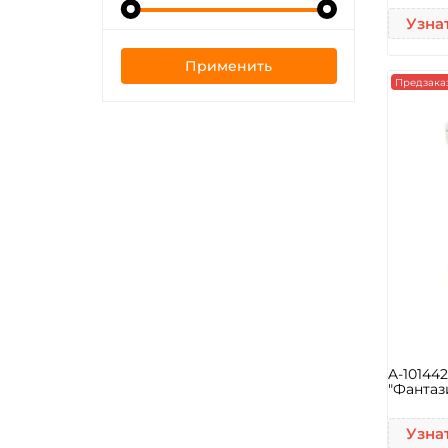
Узна
Применить
Предзака
A-10144
"Фантаз
Узна