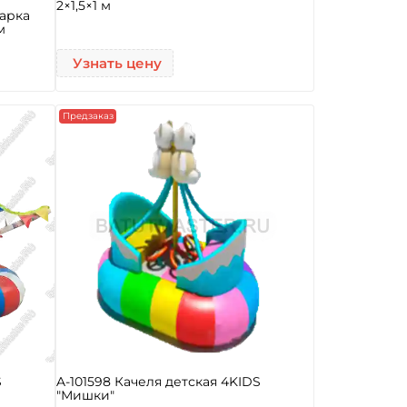
2×1,5×1 м
парка
м
Узнать цену
Предзаказ
S
A-101598 Качеля детская 4KIDS
"Мишки"