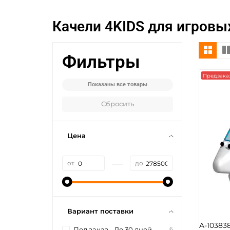
Качели 4KIDS для игровы
Фильтры
Предзака
Показаны все товары
Сбросить
Цена
—
от
до
Вариант поставки
A-10383
6
Под заказ - До 30 дней