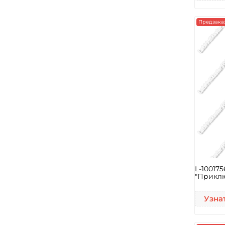
Предзака
L-10017
"Прикл
Узна