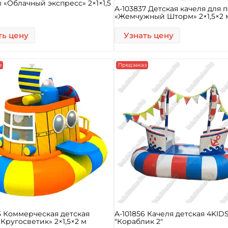
 «Облачный экспресс» 2×1×1,5
A-103837 Детская качеля для 
«Жемчужный Шторм» 2×1,5×2 
ть цену
Узнать цену
з
Предзаказ
5 Коммерческая детская
A-101856 Качеля детская 4KID
«Кругосветик» 2×1,5×2 м
"Кораблик 2"