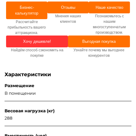
Бизнес-
Отзывы
Наше качество
калькулятор
Мнения наших
Познакомьтесь с
клиентов
нашим
Рассчитайте
многоступенчатым
прибыльность вашего
производством.
аттракциона.
Хочу дешевле!
Выгодная покупка
Найдём способ сэкономить на
Узнайте почему мы выгоднее
покупке
конкурентов
Характеристики
Размещение
В помещении
Весовая нагрузка (кг)
288
Вместимость (чел)