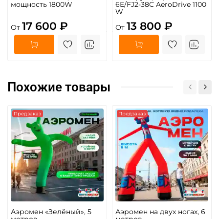
мощность 1800W
6E/FJ2-38C AeroDrive 1100
W
17 600 ₽
13 800 ₽
От
От
Похожие товары
Предзаказ
Предзаказ
Аэромен «Зелёный», 5
Аэромен на двух ногах, 6
метров
метров