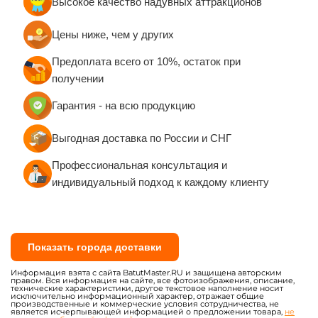
Высокое качество надувных аттракционов
Руководства по эксплуатации и техническому
обслуживанию
Цены ниже, чем у других
Сертификаты качества евростандарта
Предоплата всего от 10%, остаток при
Санитарно-эпидемиологические заключения
получении
(СЭЗ)
Сертификаты пожарной безопасности (при
Гарантия - на всю продукцию
необходимости)
Выгодная доставка по России и СНГ
Вся продукция изготавливается по ГОСТу с
обеспечением 100% постановки на учёт в
Профессиональная консультация и
Гостехнадзоре.
индивидуальный подход к каждому клиенту
Показать города доставки
Информация взята с сайта BatutMaster.RU и защищена авторским
правом. Вся информация на сайте, все фотоизображения, описание,
технические характеристики, другое текстовое наполнение носит
исключительно информационный характер, отражает общие
производственные и коммерческие условия сотрудничества, не
является исчерпывающей информацией о предложении товара,
не