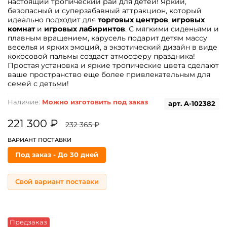
настоящий тропический рай для детей! Яркий,
безопасный и суперзабавный аттракцион, который
идеально подходит для
торговых центров
,
игровых
комнат
и
игровых лабиринтов
. С мягкими сиденьями и
плавным вращением, карусель подарит детям массу
веселья и ярких эмоций, а экзотический дизайн в виде
кокосовой пальмы создаст атмосферу праздника!
Простая установка и яркие тропические цвета сделают
ваше пространство еще более привлекательным для
семей с детьми!
Наличие:
Можно изготовить под заказ
арт.
A-102382
221 300 ₽
232 365 ₽
ВАРИАНТ ПОСТАВКИ
Под заказ - До 30 дней
Свой вариант поставки
Предзаказ